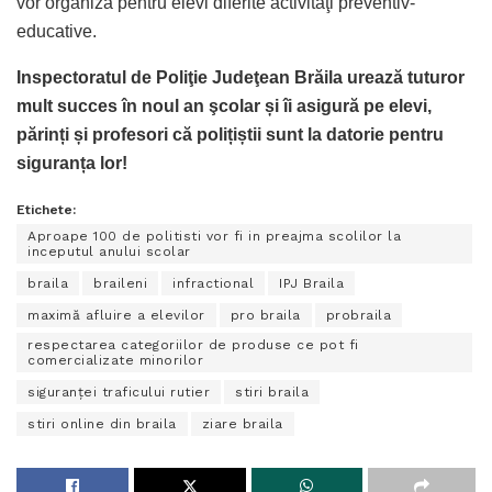
vor organiza pentru elevi diferite activităţi preventiv-
educative.
Inspectoratul de Poliţie Judeţean Brăila urează tuturor
mult succes în noul an şcolar și îi asigură pe elevi,
părinți și profesori că polițiștii sunt la datorie pentru
siguranța lor!
Etichete:
Aproape 100 de politisti vor fi in preajma scolilor la
inceputul anului scolar
braila
braileni
infractional
IPJ Braila
maximă afluire a elevilor
pro braila
probraila
respectarea categoriilor de produse ce pot fi
comercializate minorilor
siguranţei traficului rutier
stiri braila
stiri online din braila
ziare braila