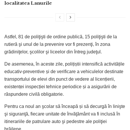
localitatea Lanurile
Astfel, 81 de poliţişti de ordine publică, 15 poliţişti de la
rutieră şi unul de la prevenire vor fi prezenţi, în zona
grădiniţelor, şcolilor şi liceelor din întreg judeţul.
De asemenea, în aceste zile, polițiștii intensifică activitățile
educativ-preventive și de verificare a vehiculelor destinate
transportului de elevi din punct de vedere al licențierii,
existenței inspecției tehnice periodice și a asigurării de
răspundere civilă obligatorie.
Pentru ca noul an şcolar să înceapă și să decurgă în linişte
şi siguranţă, fiecare unitate de învăţământ va fi inclusă în
itinerariile de patrulare auto şi pedestre ale poliţiei
brăilene.