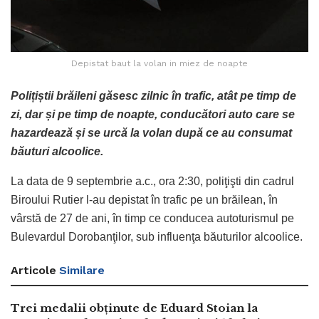
Depistat baut la volan in miez de noapte
Polițiștii brăileni găsesc zilnic în trafic, atât pe timp de
zi, dar și pe timp de noapte, conducători auto care se
hazardează și se urcă la volan după ce au consumat
băuturi alcoolice.
La data de 9 septembrie a.c., ora 2:30, poliţişti din cadrul
Biroului Rutier l-au depistat în trafic pe un brăilean, în
vârstă de 27 de ani, în timp ce conducea autoturismul pe
Bulevardul Dorobanţilor, sub influenţa băuturilor alcoolice.
Articole
Similare
Trei medalii obținute de Eduard Stoian la