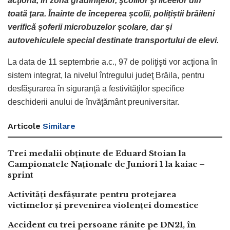
acţiona, în zona grădiniţelor, şcolilor şi liceelor din
toată ţara. Înainte de începerea școlii, polițiștii brăileni
verifică șoferii microbuzelor școlare, dar și
autovehiculele special destinate transportului de elevi.
La data de 11 septembrie a.c., 97 de poliţişti vor acţiona în
sistem integrat, la nivelul întregului judeţ Brăila, pentru
desfăşurarea în siguranţă a festivităţilor specifice
deschiderii anului de învăţământ preuniversitar.
Articole
Similare
Trei medalii obținute de Eduard Stoian la
Campionatele Naționale de Juniori 1 la kaiac –
sprint
Activități desfășurate pentru protejarea
victimelor și prevenirea violenței domestice
Accident cu trei persoane rănite pe DN21, în