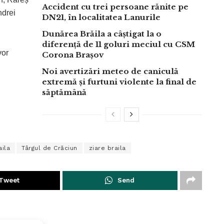
Accident cu trei persoane rănite pe
ndrei
DN21, în localitatea Lanurile
Dunărea Brăila a câștigat la o
diferență de 11 goluri meciul cu CSM
vor
Corona Brașov
Noi avertizări meteo de caniculă
extremă și furtuni violente la final de
săptămână
aila
Târgul de Crăciun
ziare braila
Tweet
Send