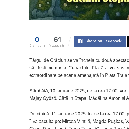
0
61
Share on Facebook
Distribuiri
Vizualizări
Târgul de Crăciun se va încheia cu două spectacol
săi, foști membri ai Cenaclului Flacăra, vor susț
extraordinare pe scena amenajată în Piața Traian
Sâmbătă, 10 ianuarie 2025, de la ora 17:00, vor 
Majay Gyözö, Cătălin Stepa, Mădălina Amon și 
Duminică, 11 ianuarie 2025, tot de la ora 17:00, p
îi va asculta pe: Mircea Vintilă, Magda Pușkaș, 
Gogu, Dacii Liberi, Trupa Totuși (Claudiu Purcăr