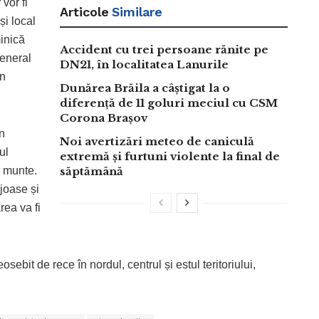
vor fi
Articole
Similare
și local
inică
Accident cu trei persoane rănite pe
general
DN21, în localitatea Lanurile
în
Dunărea Brăila a câștigat la o
diferență de 11 goluri meciul cu CSM
Corona Brașov
n
Noi avertizări meteo de caniculă
ul
extremă și furtuni violente la final de
a munte.
săptămână
joase și
rea va fi
bit de rece în nordul, centrul și estul teritoriului,