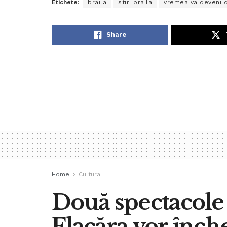
Etichete:
braila
stiri braila
vremea va deveni 
Share
Home
Cultura
Două spectacole 
Flacăra vor închei