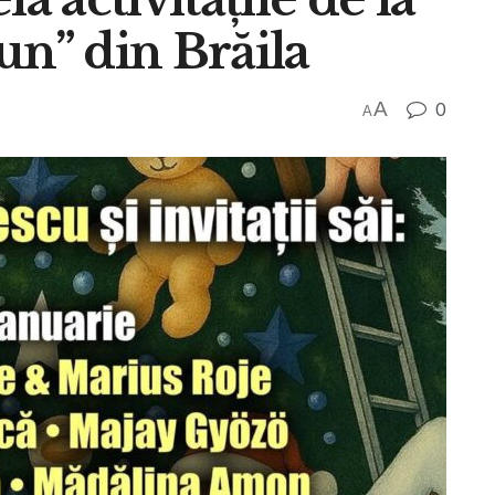
un” din Brăila
A
0
A