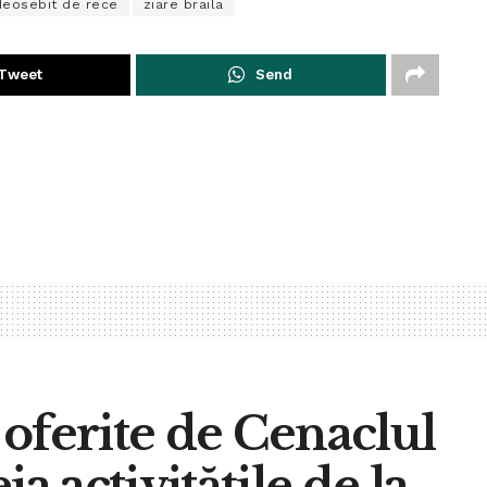
deosebit de rece
ziare braila
Tweet
Send
oferite de Cenaclul
a activitățile de la