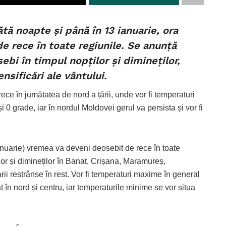
 noapte şi până în 13 ianuarie, ora
e rece în toate regiunile. Se anunță
bi în timpul nopților și dimineților,
ensificări ale vântului.
ce în jumătatea de nord a țării, unde vor fi temperaturi
0 grade, iar în nordul Moldovei gerul va persista și vor fi
nuarie) vremea va deveni deosebit de rece în toate
lor și dimineților în Banat, Crișana, Maramureș,
ii restrânse în rest. Vor fi temperaturi maxime în general
lat în nord și centru, iar temperaturile minime se vor situa