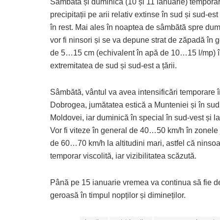
Sâmbătă și duminică (10 și 11 ianuarie) temporar 
precipitații pe arii relativ extinse în sud și sud-est 
în rest. Mai ales în noaptea de sâmbătă spre dum
vor fi ninsori și se va depune strat de zăpadă în 
de 5…15 cm (echivalent în apă de 10…15 l/mp) 
extremitatea de sud și sud-est a țării.
Sâmbătă, vântul va avea intensificări temporare î
Dobrogea, jumătatea estică a Munteniei și în sud
Moldovei, iar duminică în special în sud-vest și l
Vor fi viteze în general de 40…50 km/h în zonele 
de 60…70 km/h la altitudini mari, astfel că ninsoa
temporar viscolită, iar vizibilitatea scăzută.
Până pe 15 ianuarie vremea va continua să fie deose
geroasă în timpul nopților și dimineților.