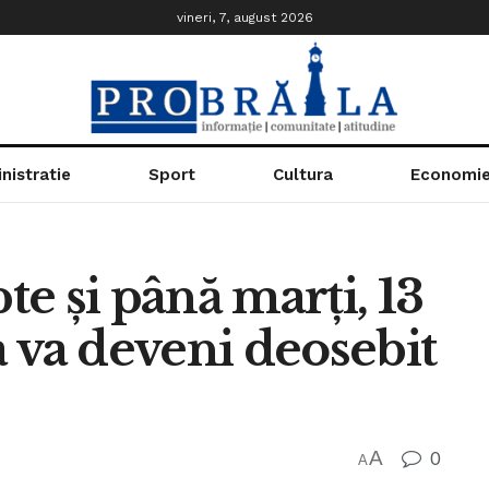
vineri, 7, august 2026
nistratie
Sport
Cultura
Economi
e şi până marți, 13
 va deveni deosebit
A
0
A