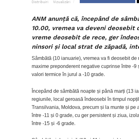
Distribuiri
Vizualizări
ANM anunţă că, începând de sâmbătă
10.00, vremea va deveni deosebit d
vreme deosebit de rece, ger îndeose
ninsori și local strat de zăpadă, int
Sâmbătă (10 ianuarie), vremea va fi deosebit de re
maxime preponderent negative cuprinse între -9 și 
valori termice în jurul a -10 grade.
Începând de sâmbătă noapte și până marți (13 ia
regiunile, local geroasă îndeosebi în timpul nopți
Transilvania, Moldova, precum și la munte și pe ar
între -11 și 0 grade, cu ger persistent și ziua, izo
între -15 și -6 grade.