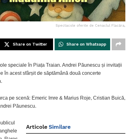
Spectacole oferite de Cenaclul Flacăra,
Share on Twitter
Share on Whatsapp
e speciale în Piața Traian. Andrei Păunescu și invitații
ine în acest sfârșit de săptămână două concerte
.
urca pe scenă: Emeric Imre & Marius Roje, Cristian Buică,
Andrei Păunescu.
ublicul
Articole
Similare
Vanghele
in, Rareș