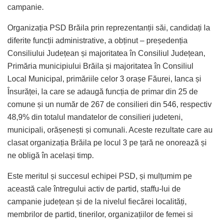
campanie.
Organizația PSD Brăila prin reprezentanții săi, candidați la
diferite funcții administrative, a obținut – președenția
Consiliului Județean și majoritatea în Consiliul Județean,
Primăria municipiului Brăila și majoritatea în Consiliul
Local Municipal, primăriile celor 3 orașe Făurei, Ianca și
Însurăței, la care se adaugă funcția de primar din 25 de
comune și un număr de 267 de consilieri din 546, respectiv
48,9% din totalul mandatelor de consilieri judeteni,
municipali, orășenești și comunali. Aceste rezultate care au
clasat organizația Brăila pe locul 3 pe țară ne onorează și
ne obligă în același timp.
Este meritul și succesul echipei PSD, și mulțumim pe
această cale întregului activ de partid, staffu-lui de
campanie județean și de la nivelul fiecărei localități,
membrilor de partid, tinerilor, organizațiilor de femei si