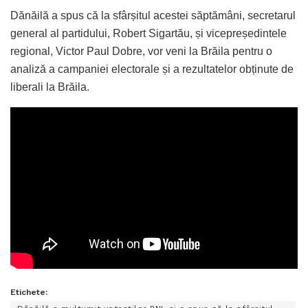
Dănăilă a spus că la sfârșitul acestei săptămâni, secretarul
general al partidului, Robert Sigartău, și vicepreședintele
regional, Victor Paul Dobre, vor veni la Brăila pentru o
analiză a campaniei electorale și a rezultatelor obținute de
liberali la Brăila.
Etichete: