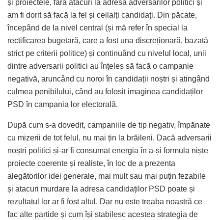
și proiectele, fără atacuri la adresa adversarilor politici și
am fi dorit să facă la fel și ceilalți candidați. Din păcate,
începând de la nivel central (și mă refer în special la
rectificarea bugetară, care a fost una discreționară, bazată
strict pe criterii politice) și continuând cu nivelul local, unii
dintre adversarii politici au înțeles să facă o campanie
negativă, aruncând cu noroi în candidații noștri și atingând
culmea penibilului, când au folosit imaginea candidaților
PSD în campania lor electorală.
După cum s-a dovedit, campaniile de tip negativ, împănate
cu mizerii de tot felul, nu mai țin la brăileni. Dacă adversarii
noștri politici și-ar fi consumat energia în a-și formula niște
proiecte coerente și realiste, în loc de a prezenta
alegătorilor idei generale, mai mult sau mai puțin fezabile
și atacuri murdare la adresa candidaților PSD poate și
rezultatul lor ar fi fost altul. Dar nu este treaba noastră ce
fac alte partide și cum își stabilesc acestea strategia de