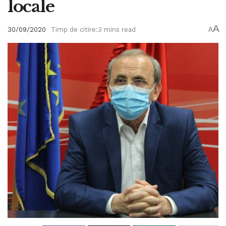
locale
A
30/09/2020
Timp de citire:3 mins read
A