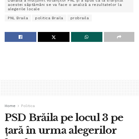
Dănăilă a mulțumit votanților PNL și a spus că la sfârșitul
acestei săptămâni se va face o analiză a rezultatelor la
alegerile locale
PNL Braila
politica Braila
probraila
Home
Politica
PSD Brăila pe locul 3 pe
țară în urma alegerilor