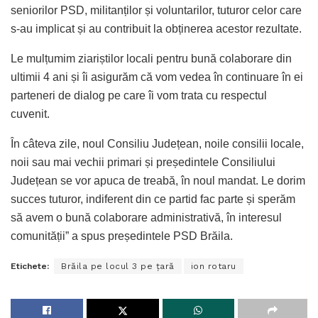
seniorilor PSD, militanților și voluntarilor, tuturor celor care
s-au implicat și au contribuit la obținerea acestor rezultate.
Le mulțumim ziariștilor locali pentru bună colaborare din
ultimii 4 ani și îi asigurăm că vom vedea în continuare în ei
parteneri de dialog pe care îi vom trata cu respectul
cuvenit.
În câteva zile, noul Consiliu Județean, noile consilii locale,
noii sau mai vechii primari și președintele Consiliului
Județean se vor apuca de treabă, în noul mandat. Le dorim
succes tuturor, indiferent din ce partid fac parte și sperăm
să avem o bună colaborare administrativă, în interesul
comunității” a spus președintele PSD Brăila.
Etichete:
Brăila pe locul 3 pe țară
ion rotaru