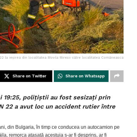
2 la ieșirea din localitatea Movila Miresii către localitatea Comăneasca
Share on Twitter
Share on Whatsapp
i 19:25, polițiștii au fost sesizați prin
DN 22 a avut loc un accident rutier între
ani, din Bulgaria, în timp ce conducea un autocamion pe
la, remorca atașată acestuia s-ar fi desprins, ar fi