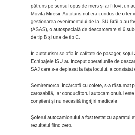
pătruns pe sensul opus de mers și ar fi lovit un a
Movila Miresii. Autoturismul era condus de o feme
gestionarea evenimentului de la ISU Brăila au fo
(ASAS), o autospecială de descarcerare și 6 subo
de tip B și una de tip C.
În autoturism se afla în calitate de pasager, soțul
Echipajele ISU au început operațiunile de descar
SAJ care s-a deplasat la fața locului, a constatat
Semiremorca, încărcată cu colete, s-a răsturnat 
carosabilă, iar conducătorul autocamionului este
conștient și nu necesită îngrijiri medicale
Șoferul autocamionului a fost testat cu aparatul et
rezultatul fiind zero.