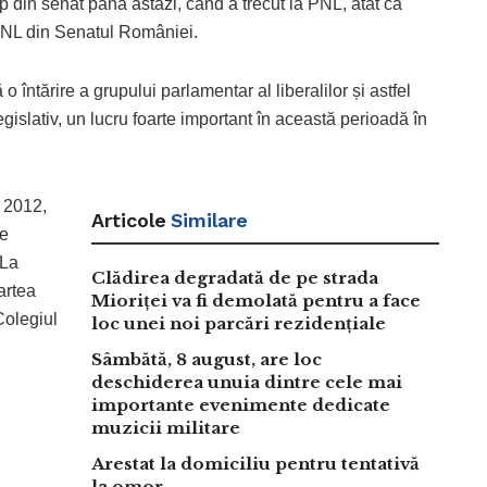
up din senat până astăzi, când a trecut la PNL, atât ca
PNL din Senatul României.
 întărire a grupului parlamentar al liberalilor și astfel
gislativ, un lucru foarte important în această perioadă în
n 2012,
Articole
Similare
le
 La
Clădirea degradată de pe strada
artea
Mioriței va fi demolată pentru a face
Colegiul
loc unei noi parcări rezidențiale
Sâmbătă, 8 august, are loc
deschiderea unuia dintre cele mai
importante evenimente dedicate
muzicii militare
Arestat la domiciliu pentru tentativă
la omor