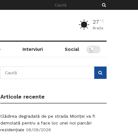
27
°C
Braila
e
Interviuri
Social
Articole recente
Clădirea degradată de pe strada Mioriței va fi
demolată pentru a face loc unei noi parcări
rezidențiale
08/08/2026