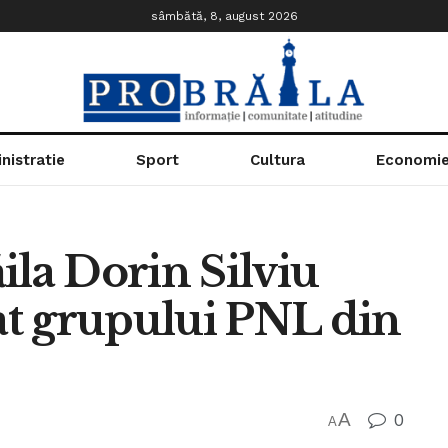
sâmbătă, 8, august 2026
nistratie
Sport
Cultura
Economi
ila Dorin Silviu
rat grupului PNL din
A
0
A