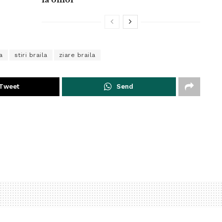
a
stiri braila
ziare braila
Tweet
Send