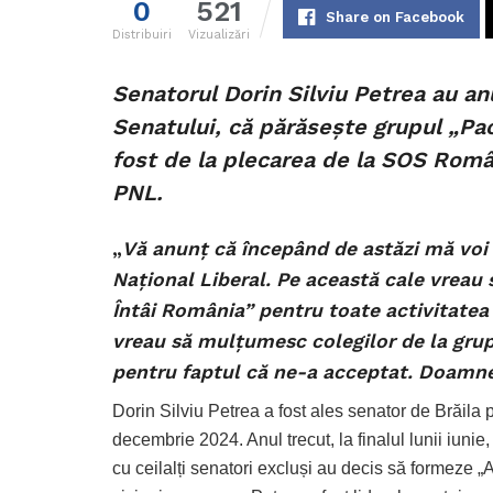
0
521
Share on Facebook
Distribuiri
Vizualizări
Senatorul Dorin Silviu Petrea au anu
Senatului, că părăsește grupul „Pac
fost de la plecarea de la SOS Român
PNL.
„
Vă anunţ că începând de astăzi mă voi a
Naţional Liberal. Pe această cale vreau
Întâi România” pentru toate activitate
vreau să mulţumesc colegilor de la grup
pentru faptul că ne-a acceptat. Doamne
Dorin Silviu Petrea a fost ales senator de Brăila
decembrie 2024. Anul trecut, la finalul lunii iun
cu ceilalți senatori excluși au decis să formeze 