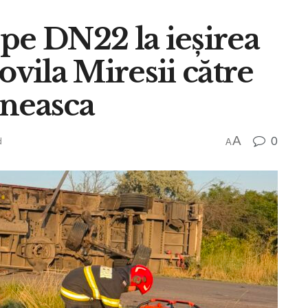
pe DN22 la ieșirea
ovila Miresii către
ăneasca
A
0
d
A