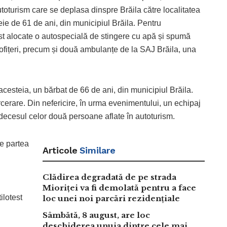
utoturism care se deplasa dinspre Brăila către localitatea
ie de 61 de ani, din municipiul Brăila. Pentru
st alocate o autospecială de stingere cu apă și spumă
fițeri, precum și două ambulanțe de la SAJ Brăila, una
 acesteia, un bărbat de 66 de ani, din municipiul Brăila.
cerare. Din nefericire, în urma evenimentului, un echipaj
 decesul celor două persoane aflate în autoturism.
pe partea
Articole
Similare
Clădirea degradată de pe strada
Mioriței va fi demolată pentru a face
ilotest
loc unei noi parcări rezidențiale
Sâmbătă, 8 august, are loc
deschiderea unuia dintre cele mai