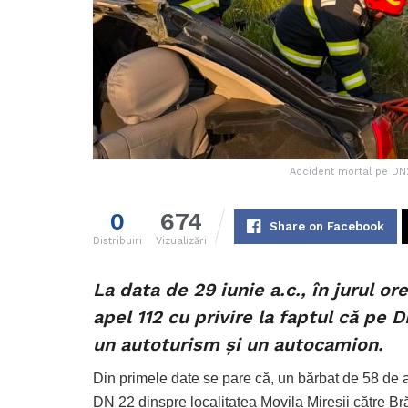
Accident mortal pe DN2
0
674
Share on Facebook
Distribuiri
Vizualizări
La data de 29 iunie a.c., în jurul ore
apel 112 cu privire la faptul că pe 
un autoturism și un autocamion.
Din primele date se pare că, un bărbat de 58 de 
DN 22 dinspre localitatea Movila Miresii către Brăi