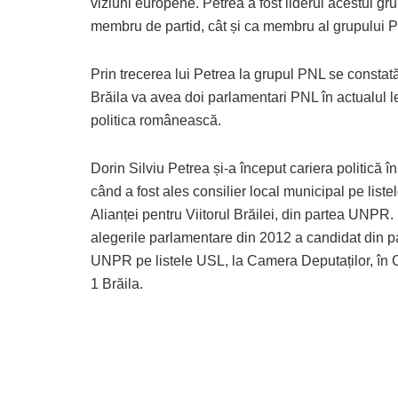
viziuni europene. Petrea a fost liderul acestui gr
membru de partid, cât și ca membru al grupului 
Prin trecerea lui Petrea la grupul PNL se constată o
Brăila va avea doi parlamentari PNL în actualul le
politica românească.
Dorin Silviu Petrea și-a început cariera politică î
când a fost ales consilier local municipal pe liste
Alianței pentru Viitorul Brăilei, din partea UNPR.
alegerile parlamentare din 2012 a candidat din p
UNPR pe listele USL, la Camera Deputaților, în 
1 Brăila.