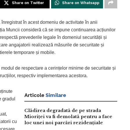
Share on Twitter
Share on Whatsapp
registrat în acest domeniu de activitate în anii
cția Muncii consideră că se impune continuarea acțiunilor
 respectă prevederile legale în domeniul securității și
are angajatorii realizează măsurile de securitate și
tierele temporare și mobile.
 modul de respectare a cerințelor minime de securitate și
rucțiilor, respectiv implementarea acestora.
bținute
Articole
Similare
e gradul
Clădirea degradată de pe strada
uat,
Mioriței va fi demolată pentru a face
atorii cu
loc unei noi parcări rezidențiale
necesare