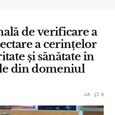
lă de verificare a
ctare a cerințelor
ate și sănătate în
ile din domeniul
A
0
A