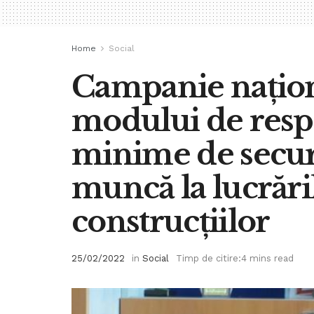
Home
Social
Campanie naționa
modului de respe
minime de securit
muncă la lucrăr
construcțiilor
25/02/2022
in
Social
Timp de citire:4 mins read