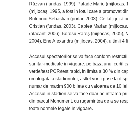
Răzvan (fundaș, 1999), Palade Mario (mijlocaș, 1
(mijlocaș, 1995, a fost in lotul care a promovat di
Butunoiu Sebastian (portar, 2003). Ceilalți jucător
Cristian (fundas, 2003), Caplea Marian (mijlocas
(atacant, 2006), Borosu Rareș (mijlocas, 2005),
2004), Ene Alexandru (mijlocas, 2004), ultimii 4 f
Accesul spectatorilor se va face conform restrictii
sanitar-medicale in vigoare, pe baza unui certific
verde/test PCR/test rapid, in limita a 30 % din ca
omologata a stadionului; astfel vor fi puse la disp
numar de maxim 900 bilete cu valoarea de 10 lei b
Accesul in stadion se va face doar pe intrarea pr
din parcul Monument, cu rugamintea de a se res
toate normele legale in vigoare.