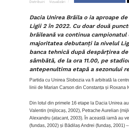
Distribuiri
Vizualizări
Dacia Unirea Brăila o ia aproape de
Ligii 2 în 2022. Cu doar două punc
brăileană va continua campionatul cu
majoritatea debutanți la nivelul Lig
banca tehnică după despărțirea de 
sâmbătă, de la ora 11.00, pe stadio
antepenultima etapă a sezonului reg
Partida cu Unirea Slobozia va fi arbitrată la cen
linii de Marian Carson din Constanța și Roxana I
Din lotul din primele 16 etape la Dacia Unirea a
Valentin (mijlocaș, 2002), Petrache Aurelian (mi
Alexandru (atacant, 2003). În această iarnă au ve
(fundas, 2002) și Bădilaș Andrei (fundaș, 2001) –