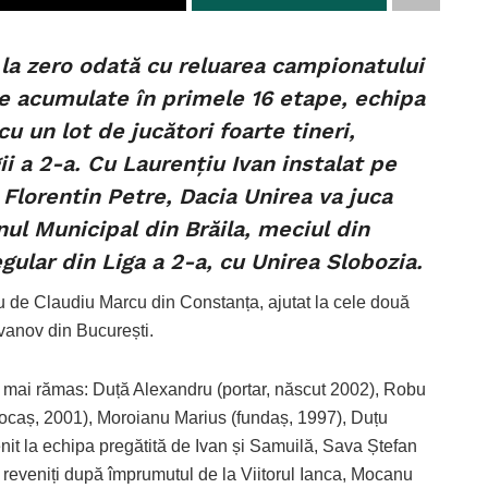
 la zero odată cu reluarea campionatului
te acumulate în primele 16 etape, echipa
 un lot de jucători foarte tineri,
ii a 2-a. Cu Laurențiu Ivan instalat pe
Florentin Petre, Dacia Unirea va juca
nul Municipal din Brăila, meciul din
ular din Liga a 2-a, cu Unirea Slobozia.
tru de Claudiu Marcu din Constanța, ajutat la cele două
vanov din București.
u mai rămas: Duță Alexandru (portar, născut 2002), Robu
jlocaș, 2001), Moroianu Marius (fundaș, 1997), Duțu
nit la echipa pregătită de Ivan și Samuilă, Sava Ștefan
 reveniți după împrumutul de la Viitorul Ianca, Mocanu