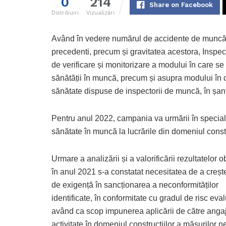
0
214
Share on Facebook
Distribuiri
Vizualizări
Având în vedere numărul de accidente de muncă în
precedenti, precum și gravitatea acestora, Inspe
de verificare și monitorizare a modului în care se
sănătății în muncă, precum și asupra modului în c
sănătate dispuse de inspectorii de muncă, în șan
Pentru anul 2022, campania va urmării în special
sănătate în muncă la lucrările din domeniul const
Urmare a analizării și a valorificării rezultatelor o
în anul 2021 s-a constatat necesitatea de a creșt
de exigență în sancționarea a neconformităților
identificate, în conformitate cu gradul de risc eval
având ca scop impunerea aplicării de către angaj
activitate în domeniul construcțiilor a măsurilor 