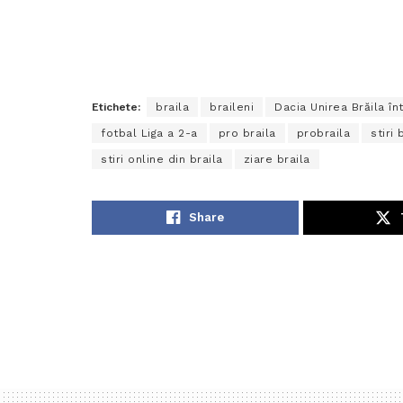
Etichete:
braila
braileni
Dacia Unirea Brăila în
fotbal Liga a 2-a
pro braila
probraila
stiri 
stiri online din braila
ziare braila
Share