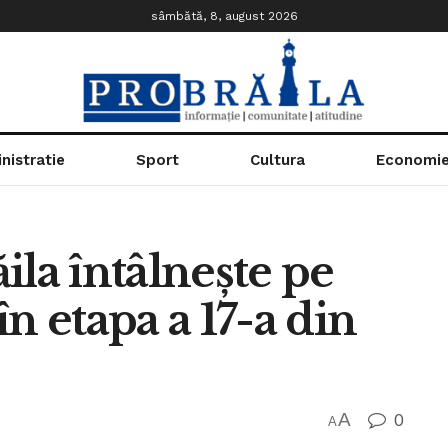
sâmbătă, 8, august 2026
nistratie
Sport
Cultura
Economi
ila întâlnește pe
n etapa a 17-a din
A
0
A