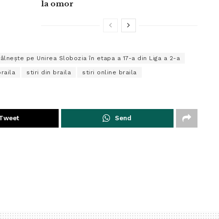
la omor
tâlnește pe Unirea Slobozia în etapa a 17-a din Liga a 2-a
braila
stiri din braila
stiri online braila
Tweet
Send