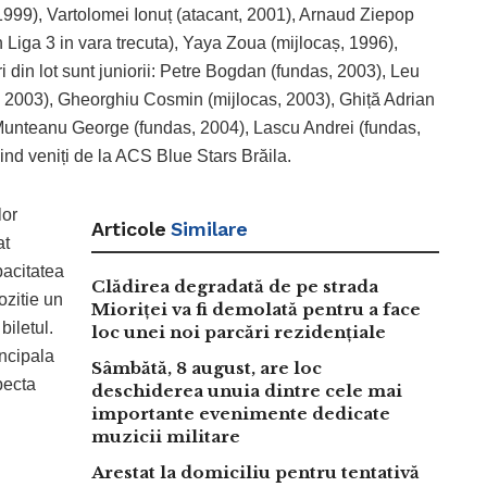
999), Vartolomei Ionuț (atacant, 2001), Arnaud Ziepop
n Liga 3 in vara trecuta), Yaya Zoua (mijlocaș, 1996),
i din lot sunt juniorii: Petre Bogdan (fundas, 2003), Leu
, 2003), Gheorghiu Cosmin (mijlocas, 2003), Ghiță Adrian
 Munteanu George (fundas, 2004), Lascu Andrei (fundas,
iind veniți de la ACS Blue Stars Brăila.
lor
Articole
Similare
at
pacitatea
Clădirea degradată de pe strada
ozitie un
Mioriței va fi demolată pentru a face
iletul.
loc unei noi parcări rezidențiale
incipala
Sâmbătă, 8 august, are loc
pecta
deschiderea unuia dintre cele mai
importante evenimente dedicate
muzicii militare
Arestat la domiciliu pentru tentativă