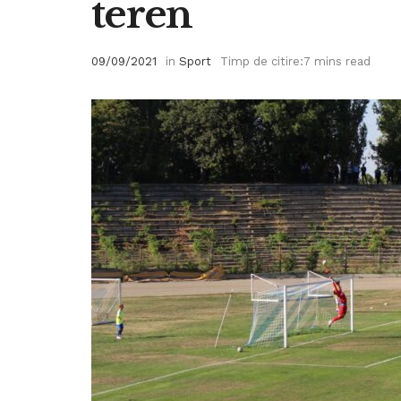
teren
09/09/2021
in
Sport
Timp de citire:7 mins read