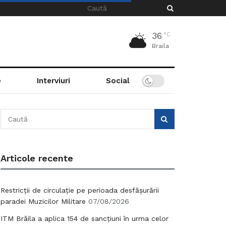
36
°C
Braila
e
Interviuri
Social
Articole recente
Restricții de circulație pe perioada desfășurării
paradei Muzicilor Militare
07/08/2026
ITM Brăila a aplica 154 de sancțiuni în urma celor