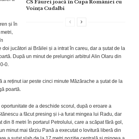
CS Făurei joacă în Cupa României cu
Voința Cudalbi
en și în
metri,
în
oi jucători ai Brăilei și a intrat în careu, dar a șutat de la
poartă. După un minut de prelungiri arbitrul Alin Olaru din
 0-0.
ă a reținut iar peste cinci minute Măzărache a șutat de la
ngă poartă.
 oportunitate de a deschide scorul, după o eroare a
Stănescu a făcut presing și i-a furat mingea lui Radu, dar
 din 8 metri în portarul Petrolului, care a scăpat fără gol,
n minut mai târziu Pană a executat o lovitură liberă din
are a șutat slab de la 17 metri poziție centrală și mingea a