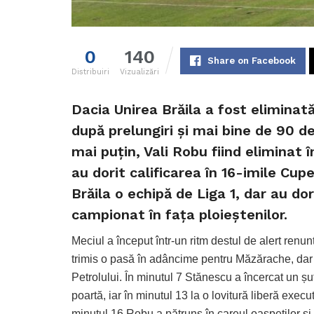
0
140
Share on Facebook
Distribuiri
Vizualizări
Dacia Unirea Brăila a fost eliminat
după prelungiri și mai bine de 90 d
mai puțin, Vali Robu fiind eliminat î
au dorit calificarea în 16-imile Cup
Brăila o echipă de Liga 1, dar au do
campionat în fața ploieștenilor.
Meciul a început într-un ritm destul de alert renu
trimis o pasă în adâncime pentru Măzărache, dar po
Petrolului. În minutul 7 Stănescu a încercat un șu
poartă, iar în minutul 13 la o lovitură liberă execu
minutul 16 Robu a pătruns în careul oaspeților și a