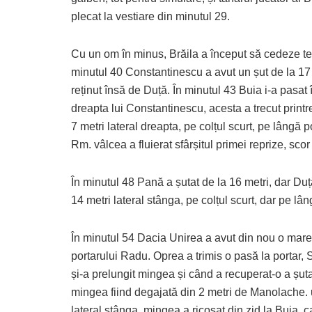
plecat la vestiare din minutul 29.
Cu un om în minus, Brăila a început să cedeze ter
minutul 40 Constantinescu a avut un șut de la 17 
reținut însă de Duță. În minutul 43 Buia i-a pasat 
dreapta lui Constantinescu, acesta a trecut printre d
7 metri lateral dreapta, pe colțul scurt, pe lângă 
Rm. vâlcea a fluierat sfârșitul primei reprize, scor
În minutul 48 Pană a șutat de la 16 metri, dar Duț
14 metri lateral stânga, pe colțul scurt, dar pe lâ
În minutul 54 Dacia Unirea a avut din nou o mare
portarului Radu. Oprea a trimis o pasă la portar, 
și-a prelungit mingea și când a recuperat-o a șutat
mingea fiind degajată din 2 metri de Manolache. u
lateral stânga, mingea a ricoșat din zid la Buia, c