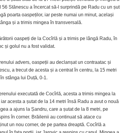
ul 56 Stănescu a încercat să-l surprindă pe Radu cu un șut
ngă poarta oaspeților, iar peste numai un minut, același
stânga și a trimis mingea în transversală.
rătorii oaspeți de la Cocîrlă și a trimis pe lângă Radu, în
oc și golul nu a fost validat.
erenului advers, oaspeții au declanșat un contraatac și
escu, a trecut de acesta și a centrat în centru, la 15 metri
 în stânga lui Duță, 0-1.
 terenului executată de Cocîrlă, acesta a trimis mingea la
iar acesta a șutat de la 14 metri însă Radu a avut o nouă
ngea a ajuns la Șandru, care a șutat de la 8 metri, pe
espins în corner. Brăilenii au continuat să atace cu
bținut un nou corner, de pe partea dreaptă. Cocîrlă a
ul în fața porții, iar Jarovic a respins cu capul. Mingea a