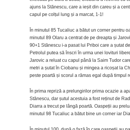
ajuns la Stănescu, care a ieșit din careu și a cent
capul pe colțul lung și a marcat, 1-1!
În minutul 85 Tucaliuc a bătut un corner pentru oa
minutul 89 Olaru a centrat de pe dreapta și Jarovic
90+1 Stănescu i-a pasat lui Priboi care a șutat de
Petrolul putea să înscri în urma unei lovituri lib
Jarovic a reluat cu capul până la Saim Tudor care
metri a șutat în Ciobanu și mingea a ricoșat la Ch
peste poartă și scorul a rămas egal după timpul 
În prima repriză a prelungirilor prima ocazie a apa
Stănescu, dar șutul acestuia a fost reținut de Radu
Diarra a trecut pe lângă poartă. Oaspeții au prelua
minutul 98 Tucaliuc a bătut bine un corner iar Dia
În minutul 100, după o fază în care oaspeții au pa