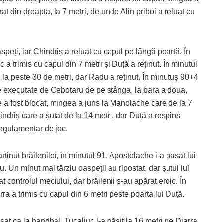
rat din dreapta, la 7 metri, de unde Alin priboi a reluat cu
speți, iar Chindriș a reluat cu capul pe lângă poartă. În
 a trimis cu capul din 7 metri și Duță a reținut. În minutul
 la peste 30 de metri, dar Radu a reținut. În minutuș 90+4
ere executate de Cebotaru de pe stânga, la bara a doua,
 a fost blocat, mingea a juns la Manolache care de la 7
indriș care a șutat de la 14 metri, dar Duță a respins
regulamentar de joc.
rținut brăilenilor, în minutul 91. Apostolache i-a pasat lui
. Un minut mai târziu oaspeții au ripostat, dar șutul lui
t controlul meciului, dar brăilenii s-au apărat eroic. În
rra a trimis cu capul din 6 metri peste poarta lui Duță.
sat ca la handbal, Tucaliuc l-a găsit la 16 metri pe Diarra,