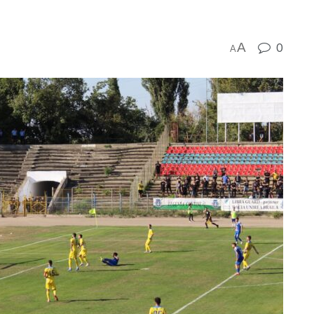
A
0
A