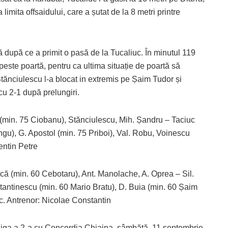
 limita offsaidului, care a șutat de la 8 metri printre
ă după ce a primit o pasă de la Tucaliuc. În minutul 119
peste poartă, pentru ca ultima situație de poartă să
Stănciulescu l-a blocat in extremis pe Șaim Tudor și
 cu 2-1 după prelungiri.
 (min. 75 Ciobanu), Stănciulescu, Mih. Șandru – Taciuc
ngu), G. Apostol (min. 75 Priboi), Val. Robu, Voinescu
entin Petre
 Lică (min. 60 Cebotaru), Ant. Manolache, A. Oprea – Sil.
tantinescu (min. 60 Mario Bratu), D. Buia (min. 60 Șaim
c. Antrenor: Nicolae Constantin
iga a 2-a cu Concordia Chiajna, sâmbătă, 11 septembrie,