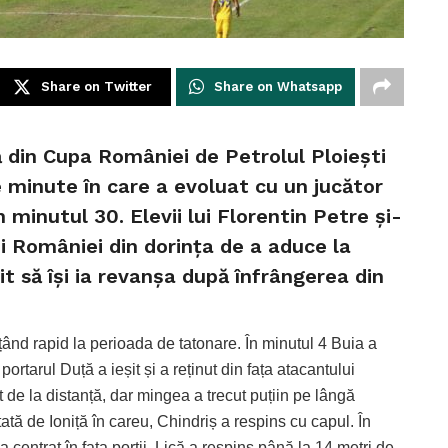
Share on Twitter
Share on Whatsapp
ă din Cupa României de Petrolul Ploiești
e minute în care a evoluat cu un jucător
n minutul 30. Elevii lui Florentin Petre și-
ei României din dorința de a aduce la
rit să își ia revanșa după înfrângerea din
nțând rapid la perioada de tatonare. În minutul 4 Buia a
rtarul Duță a ieșit și a reținut din fața atacantului
t de la distanță, dar mingea a trecut puțiin pe lângă
tată de Ioniță în careu, Chindriș a respins cu capul. În
 centrat în fața porții, Lică a respins până la 14 metri de