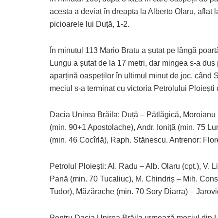
acesta a deviat în dreapta la Alberto Olaru, aflat la
picioarele lui Duță, 1-2.
În minutul 113 Mario Bratu a șutat pe lângă poart
Lungu a șutat de la 17 metri, dar mingea s-a dus 
aparțină oaspeților în ultimul minut de joc, când 
meciul s-a terminat cu victoria Petrolului Ploiești
Dacia Unirea Brăila: Duță – Pătlăgică, Moroianu
(min. 90+1 Apostolache), Andr. Ioniță (min. 75 Lu
(min. 46 Cocîrlă), Raph. Stănescu. Antrenor: Flor
Petrolul Ploiești: Al. Radu – Alb. Olaru (cpt.), V.
Pană (min. 70 Tucaliuc), M. Chindriș – Mih. Cons
Tudor), Măzărache (min. 70 Sory Diarra) – Jarovi
Pentru Dacia Unirea Brăila urmează meciul din L