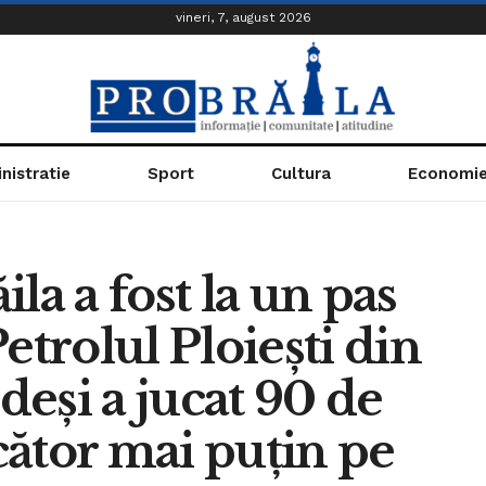
vineri, 7, august 2026
nistratie
Sport
Cultura
Economi
la a fost la un pas
etrolul Ploiești din
eși a jucat 90 de
ător mai puțin pe