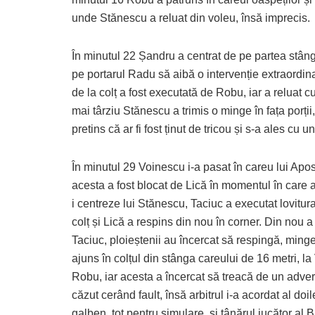
unde Stănescu a reluat din voleu, însă imprecis.
În minutul 22 Șandru a centrat de pe partea stâng
pe portarul Radu să aibă o intervenție extraordina
de la colț a fost executată de Robu, iar a reluat c
mai târziu Stănescu a trimis o minge în fața porți
pretins că ar fi fost ținut de tricou și s-a ales cu
În minutul 29 Voinescu i-a pasat în careu lui Apos
acesta a fost blocat de Lică în momentul în care a
i centreze lui Stănescu, Taciuc a executat lovitur
colț și Lică a respins din nou în corner. Din nou a
Taciuc, ploieștenii au încercat să respingă, ming
ajuns în colțul din stânga careului de 16 metri, la 
Robu, iar acesta a încercat să treacă de un adver
căzut cerând fault, însă arbitrul i-a acordat al doi
galben, tot pentru simulare, și tânărul jucător al B