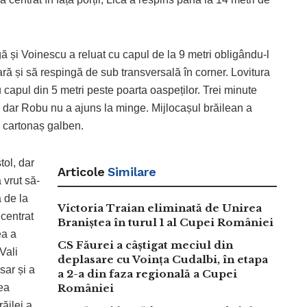
ă și Voinescu a reluat cu capul de la 9 metri obligându-l
ră și să respingă de sub transversală în corner. Lovitura
u capul din 5 metri peste poarta oaspeților. Trei minute
i, dar Robu nu a ajuns la minge. Mijlocașul brăilean a
 un cartonaș galben.
tol, dar
Articole
Similare
 vrut să-
a de la
Victoria Traian eliminată de Unirea
 centrat
Braniștea în turul 1 al Cupei României
ea a
CS Făurei a câștigat meciul din
Vali
deplasare cu Voința Cudalbi, în etapa
sar și a
a 2-a din faza regională a Cupei
lea
României
răilei a