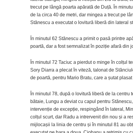
trecut pe lângă poarta apărată de Duță. În minut
de la circa 40 de metri, dar mingea a trecut pe lâ
Stănescu a executat o lovitură liberă din lateral 
În minutul 62 Stănescu a primit o pasă printre apă
poartă, dar a fost semnalizat în poziție afară din j
În minutul 72 Taciuc a pierdut o minge în colțul t
Sory Diarra a plecat în viteză, talonat de Stănciul
de poartă, pentru Mario Bratu, care a șutat plasat
În minutul 78, după o lovitură liberă de la centru
bătaie, Lungu a deviat cu capul pentru Stănescu, 
intervenție de excepție, respingând în lateral, Mi
colțul scurt, dar Radu a intrervenit din nou și a r
mijlocașii la linia de centru și în minutul 81 au o
executat pe bara a doua, Ciobanu a retrimis cu cap