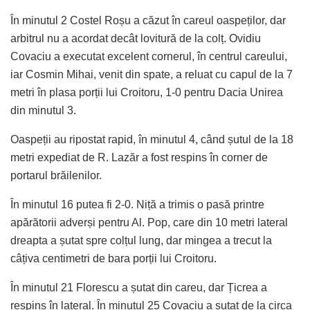
În minutul 2 Costel Roșu a căzut în careul oaspeților, dar
arbitrul nu a acordat decât lovitură de la colț. Ovidiu
Covaciu a executat excelent cornerul, în centrul careului,
iar Cosmin Mihai, venit din spate, a reluat cu capul de la 7
metri în plasa porții lui Croitoru, 1-0 pentru Dacia Unirea
din minutul 3.
Oaspeții au ripostat rapid, în minutul 4, când șutul de la 18
metri expediat de R. Lazăr a fost respins în corner de
portarul brăilenilor.
În minutul 16 putea fi 2-0. Niță a trimis o pasă printre
apărătorii adverși pentru Al. Pop, care din 10 metri lateral
dreapta a șutat spre colțul lung, dar mingea a trecut la
câțiva centimetri de bara porții lui Croitoru.
În minutul 21 Florescu a șutat din careu, dar Țicrea a
respins în lateral. În minutul 25 Covaciu a șutat de la circa