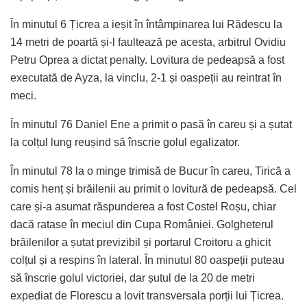
În minutul 6 Țicrea a ieșit în întâmpinarea lui Rădescu la
14 metri de poartă și-l faultează pe acesta, arbitrul Ovidiu
Petru Oprea a dictat penalty. Lovitura de pedeapsă a fost
executată de Ayza, la vinclu, 2-1 și oaspeții au reintrat în
meci.
În minutul 76 Daniel Ene a primit o pasă în careu și a șutat
la colțul lung reușind să înscrie golul egalizator.
În minutul 78 la o minge trimisă de Bucur în careu, Tirică a
comis henț și brăilenii au primit o lovitură de pedeapsă. Cel
care și-a asumat răspunderea a fost Costel Roșu, chiar
dacă ratase în meciul din Cupa României. Golgheterul
brăilenilor a șutat previzibil și portarul Croitoru a ghicit
colțul și a respins în lateral. În minutul 80 oaspeții puteau
să înscrie golul victoriei, dar șutul de la 20 de metri
expediat de Florescu a lovit transversala porții lui Țicrea.