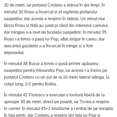
30 de metri, iar portarul Croitoru a reținut în doi timpi. În
minutul 30 Roșu a încercat și el vigilența portarului
oaspeților, dar acesta a respins în lateral. Un minut mai
târziu Roșu și Niță au șutat pr rând din interiorul careului,
dar mingea s-a lovit de fundașii oaspeților. În minutul 35
Roșu i-a trimis o pasă lui Pop, aflat singur în careu, dar
atacantul gazdelor s-a încurcat în minge și a fost
deposedat.
În minutul 38 Bucur a trimis o pasă printre apărarea
oaspeților pentru Alexandru Pop, iar acesta l-a învins pe
portarul Croitoru cu un șut de la 10 metri lateral stânga, la
colțul lung, 2-0 pentru Brăila.
În minutul 42 Florescu a executat o lovitură liberă de la
aproape 30 de metri, direct pe poartă, iar Țicrea a respins
în corner. În minutul 45+1 Iosofache a centrat de pe dreapta
în fața porții, dar Croitoru a respins din fața lui Pop și