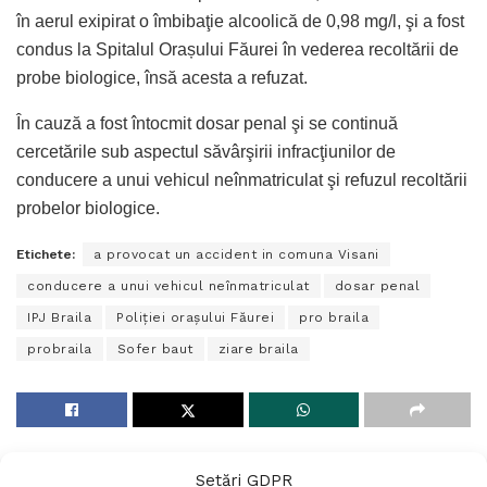
în aerul exipirat o îmbibaţie alcoolică de 0,98 mg/l, şi a fost
condus la Spitalul Orașului Făurei în vederea recoltării de
probe biologice, însă acesta a refuzat.
În cauză a fost întocmit dosar penal şi se continuă
cercetările sub aspectul săvârşirii infracţiunilor de
conducere a unui vehicul neînmatriculat şi refuzul recoltării
probelor biologice.
Etichete:
a provocat un accident in comuna Visani
conducere a unui vehicul neînmatriculat
dosar penal
IPJ Braila
Poliţiei oraşului Făurei
pro braila
probraila
Sofer baut
ziare braila
Setări GDPR