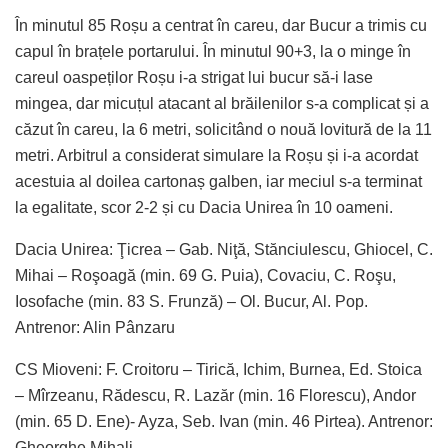
În minutul 85 Roșu a centrat în careu, dar Bucur a trimis cu
capul în brațele portarului. În minutul 90+3, la o minge în
careul oaspeților Roșu i-a strigat lui bucur să-i lase
mingea, dar micuțul atacant al brăilenilor s-a complicat și a
căzut în careu, la 6 metri, solicitând o nouă lovitură de la 11
metri. Arbitrul a considerat simulare la Roșu și i-a acordat
acestuia al doilea cartonaș galben, iar meciul s-a terminat
la egalitate, scor 2-2 și cu Dacia Unirea în 10 oameni.
Dacia Unirea: Ţicrea – Gab. Niţă, Stănciulescu, Ghiocel, C.
Mihai – Roşoagă (min. 69 G. Puia), Covaciu, C. Roşu,
Iosofache (min. 83 S. Frunză) – Ol. Bucur, Al. Pop.
Antrenor: Alin Pânzaru
CS Mioveni: F. Croitoru – Tirică, Ichim, Burnea, Ed. Stoica
– Mîrzeanu, Rădescu, R. Lazăr (min. 16 Florescu), Andor
(min. 65 D. Ene)- Ayza, Seb. Ivan (min. 46 Pirtea). Antrenor:
Gheorghe Mihali