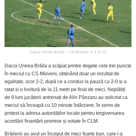
Dacia Unirea Braila – CS Mioveni 2-2 (2-0)
Dacia Unirea Brăila a scăpat printre degete cele trei puncte
în meciul cu CS Mioveni, obținând doar un rezultat de
egalitate, scor 2-2, după ce a condus la pauză cu 2-0 și a
ratat și o lovitură de la 11 metri pe final de meci. Neplătiți
de 9 luni jucătorii antrenați de Alin Pânzaru au solicitat ca
meciul să înceapă cu 10 minute întârziere, în semn de
protest la adresa autorităților locale pentru tergiversarea
acordării finanțării promise și votate în CLM.
Brăilenii au avut un început de meci foarte bun, care i-a