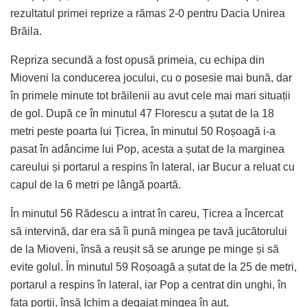
rezultatul primei reprize a rămas 2-0 pentru Dacia Unirea
Brăila.
Repriza secundă a fost opusă primeia, cu echipa din
Mioveni la conducerea jocului, cu o posesie mai bună, dar
în primele minute tot brăilenii au avut cele mai mari situații
de gol. După ce în minutul 47 Florescu a șutat de la 18
metri peste poarta lui Țicrea, în minutul 50 Roșoagă i-a
pasat în adâncime lui Pop, acesta a șutat de la marginea
careului și portarul a respins în lateral, iar Bucur a reluat cu
capul de la 6 metri pe lângă poartă.
În minutul 56 Rădescu a intrat în careu, Țicrea a încercat
să intervină, dar era să îi pună mingea pe tavă jucătorului
de la Mioveni, însă a reușit să se arunge pe minge și să
evite golul. În minutul 59 Roșoagă a șutat de la 25 de metri,
portarul a respins în lateral, iar Pop a centrat din unghi, în
fața porții, însă Ichim a degajat mingea în aut.