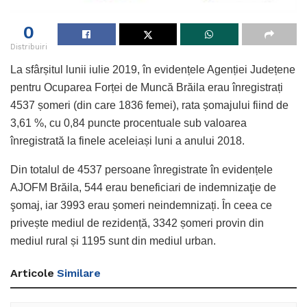
0
Distribuiri
La sfârșitul lunii iulie 2019, în evidențele Agenției Județene
pentru Ocuparea Forței de Muncă Brăila erau înregistrați
4537 șomeri (din care 1836 femei), rata șomajului fiind de
3,61 %, cu 0,84 puncte procentuale sub valoarea
înregistrată la finele aceleiași luni a anului 2018.
Din totalul de 4537 persoane înregistrate în evidențele
AJOFM Brăila, 544 erau beneficiari de indemnizaţie de
şomaj, iar 3993 erau șomeri neindemnizați. În ceea ce
privește mediul de rezidență, 3342 șomeri provin din
mediul rural și 1195 sunt din mediul urban.
Articole
Similare