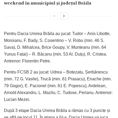
weekend în municipiul și județul Brăila
Pentru Dacia Unirea Brăila au jucat: Tudor – Anis Libotte,
Moroianu, F. Bady, S. Cosentino – V. Robu (min. 46 S.
Sava), D. Mihalcea, Brice Goupy, V. Munteanu (min. 64
Yunus Fatai) – R. Băcanu (min. 53 Al. Duțu), R. Cristea.
Antrenor: Florentin Petre.
Pentru FCSB 2 au jucat: Udrea – Botezatu, Șerbănescu
(min. 72 G. Vasile), Trucă (min. 61 Prasacu), Enache (min.
79 Gogor), E. Pacionel (min. 61 E. Popescu), Ardelean,
Arnold Alexandru, L. Mazilu, C. Tudose, Perianu. Antrenor:
Lucian Mezei.
După 3 etape Dacia Unirea Brăila a rămas cu 3 puncte și
se află pe locul 11. În etapa a IV-a, Dacia Unirea va juca