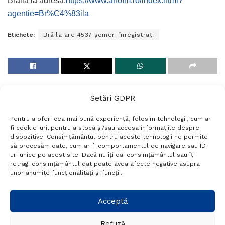
Brăila la adresa:
https://www.anofm.ro/index.html?
agentie=Br%C4%83ila
Etichete:
Brăila are 4537 șomeri înregistrați
Setări GDPR
Pentru a oferi cea mai bună experiență, folosim tehnologii, cum ar
fi cookie-uri, pentru a stoca și/sau accesa informațiile despre
dispozitive. Consimțământul pentru aceste tehnologii ne permite
să procesăm date, cum ar fi comportamentul de navigare sau ID-
uri unice pe acest site. Dacă nu îți dai consimțământul sau îți
Termeni si conditii
Politică de confidențialitate
retragi consimțământul dat poate avea afecte negative asupra
Politica cookies
Setări GDPR
Contact
unor anumite funcționalități și funcții.
Telefon:
+40 788 760 194
Acceptă
Refuză