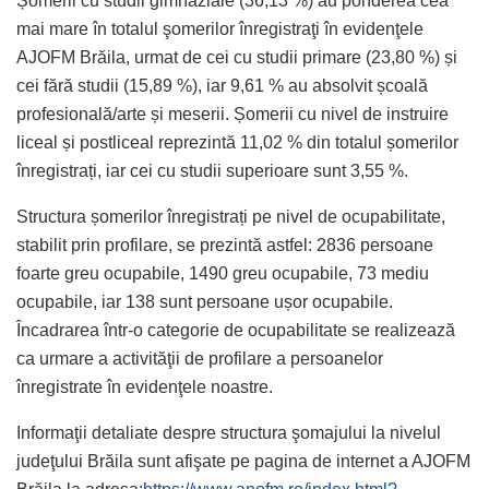
Șomerii cu studii gimnaziale (36,13 %) au ponderea cea
mai mare în totalul şomerilor înregistraţi în evidenţele
AJOFM Brăila, urmat de cei cu studii primare (23,80 %) și
cei fără studii (15,89 %), iar 9,61 % au absolvit școală
profesională/arte și meserii. Șomerii cu nivel de instruire
liceal și postliceal reprezintă 11,02 % din totalul șomerilor
înregistrați, iar cei cu studii superioare sunt 3,55 %.
Structura șomerilor înregistrați pe nivel de ocupabilitate,
stabilit prin profilare, se prezintă astfel: 2836 persoane
foarte greu ocupabile, 1490 greu ocupabile, 73 mediu
ocupabile, iar 138 sunt persoane ușor ocupabile.
Încadrarea într-o categorie de ocupabilitate se realizează
ca urmare a activităţii de profilare a persoanelor
înregistrate în evidenţele noastre.
Informaţii detaliate despre structura şomajului la nivelul
judeţului Brăila sunt afişate pe pagina de internet a AJOFM