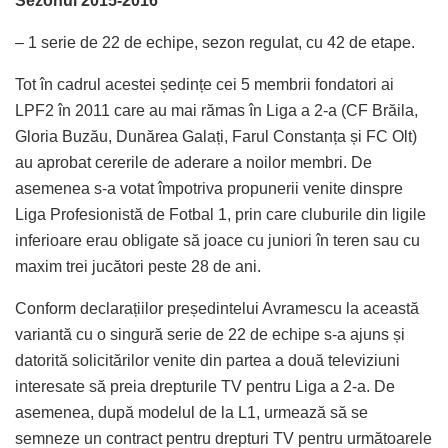
Sezonul 2015-2016
– 1 serie de 22 de echipe, sezon regulat, cu 42 de etape.
Tot în cadrul acestei ședințe cei 5 membrii fondatori ai
LPF2 în 2011 care au mai rămas în Liga a 2-a (CF Brăila,
Gloria Buzău, Dunărea Galați, Farul Constanța și FC Olt)
au aprobat cererile de aderare a noilor membri. De
asemenea s-a votat împotriva propunerii venite dinspre
Liga Profesionistă de Fotbal 1, prin care cluburile din ligile
inferioare erau obligate să joace cu juniori în teren sau cu
maxim trei jucători peste 28 de ani.
Conform declarațiilor președintelui Avramescu la această
variantă cu o singură serie de 22 de echipe s-a ajuns și
datorită solicitărilor venite din partea a două televiziuni
interesate să preia drepturile TV pentru Liga a 2-a. De
asemenea, după modelul de la L1, urmează să se
semneze un contract pentru drepturi TV pentru următoarele