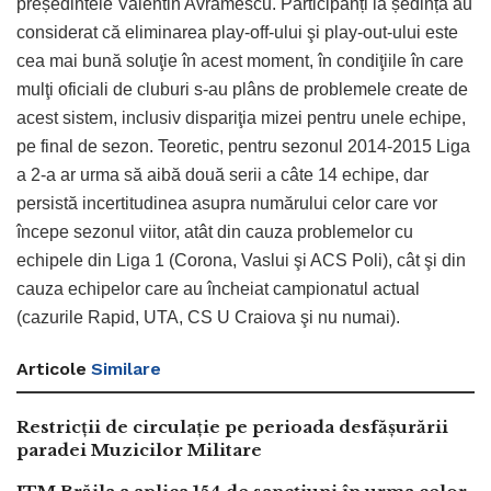
președintele Valentin Avramescu. Participanți la ședință au
considerat că eliminarea play-off-ului şi play-out-ului este
cea mai bună soluţie în acest moment, în condiţiile în care
mulţi oficiali de cluburi s-au plâns de problemele create de
acest sistem, inclusiv dispariţia mizei pentru unele echipe,
pe final de sezon. Teoretic, pentru sezonul 2014-2015 Liga
a 2-a ar urma să aibă două serii a câte 14 echipe, dar
persistă incertitudinea asupra numărului celor care vor
începe sezonul viitor, atât din cauza problemelor cu
echipele din Liga 1 (Corona, Vaslui şi ACS Poli), cât şi din
cauza echipelor care au încheiat campionatul actual
(cazurile Rapid, UTA, CS U Craiova şi nu numai).
Articole
Similare
Restricții de circulație pe perioada desfășurării
paradei Muzicilor Militare