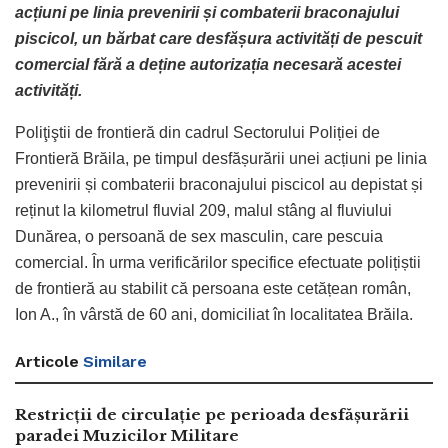
acțiuni pe linia prevenirii și combaterii braconajului
piscicol, un bărbat care desfășura activități de pescuit
comercial fără a deține autorizația necesară acestei
activități.
Poliţiştii de frontieră din cadrul Sectorului Poliției de
Frontieră Brăila, pe timpul desfășurării unei acțiuni pe linia
prevenirii și combaterii braconajului piscicol au depistat și
reținut la kilometrul fluvial 209, malul stâng al fluviului
Dunărea, o persoană de sex masculin, care pescuia
comercial. În urma verificărilor specifice efectuate polițiștii
de frontieră au stabilit că persoana este cetățean român,
Ion A., în vârstă de 60 ani, domiciliat în localitatea Brăila.
Articole
Similare
Restricții de circulație pe perioada desfășurării
paradei Muzicilor Militare