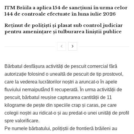
ITM Brăila a aplica 154 de sancțiuni în urma celor
144 de controale efectuate în luna iulie 2026
Reținut de polițiști și plasat sub control judiciar
pentru amenințare și tulburarea liniștii publice
Bărbatul desfășura activități de pescuit comercial fără
autorizație folosind o unealtă de pescuit de tip prostovol,
care la vederea lucrătorilor noștri a aruncat-o în apele
fluviului nemaiputând fi recuperată. În urma activității de
pescuit, bărbatul reușise capturarea cantității de 11
kilograme de pește din speciile crap și caras, pe care
colegii noștri au ridicat-o și au predat-o unei unități de profil
spre valorificare.
Pe numele bărbatului, polițiștii de frontieră brăileni au