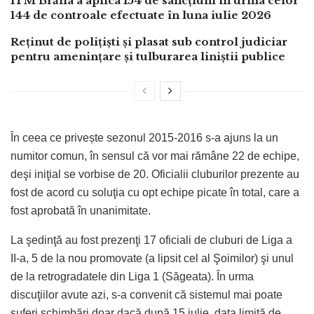
ITM Brăila a aplica 154 de sancțiuni în urma celor
144 de controale efectuate în luna iulie 2026
Reținut de polițiști și plasat sub control judiciar
pentru amenințare și tulburarea liniștii publice
În ceea ce privește sezonul 2015-2016 s-a ajuns la un
numitor comun, în sensul că vor mai rămâne 22 de echipe,
deşi iniţial se vorbise de 20. Oficialii cluburilor prezente au
fost de acord cu soluţia cu opt echipe picate în total, care a
fost aprobată în unanimitate.
La şedinţă au fost prezenţi 17 oficiali de cluburi de Liga a
II-a, 5 de la nou promovate (a lipsit cel al Şoimilor) şi unul
de la retrogradatele din Liga 1 (Săgeata). În urma
discuţiilor avute azi, s-a convenit că sistemul mai poate
suferi schimbări doar dacă după 15 iulie, data limită de