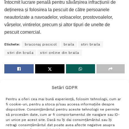
întocmit lucrare penală pentru săvârșirea infracțiunii de
deținerea și folosirea la pescuit de către persoanele
neautorizate a navoadelor, voloacelor, prostovoalelor,
vârșelor, vintirelor, precum și altor tipuri de unelte de
pescuit comercial.
Etichete:
braconaj piscicol
braila
stiri braila
stiri din braila
stiri online din braila
Setări GDPR
Pentru a oferi cea mai bună experiență, folosim tehnologii, cum ar
fi cookie-uri, pentru a stoca și/sau accesa informațiile despre
dispozitive. Consimțământul pentru aceste tehnologii ne permite
să procesăm date, cum ar fi comportamentul de navigare sau ID-
uri unice pe acest site. Dacă nu îți dai consimțământul sau îți
Termeni si conditii
Politică de confidențialitate
retragi consimțământul dat poate avea afecte negative asupra