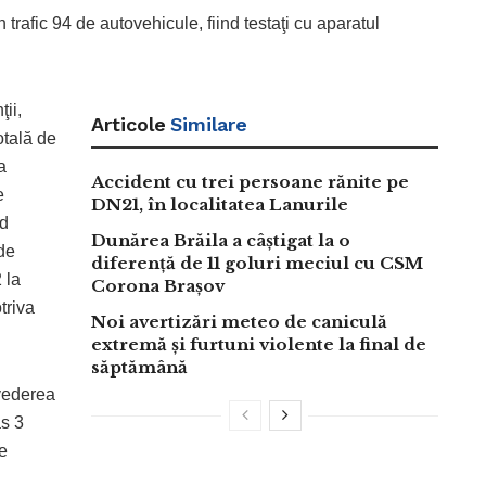
 trafic 94 de autovehicule, fiind testaţi cu aparatul
ii,
Articole
Similare
otală de
a
Accident cu trei persoane rănite pe
e
DN21, în localitatea Lanurile
nd
Dunărea Brăila a câștigat la o
de
diferență de 11 goluri meciul cu CSM
2 la
Corona Brașov
triva
Noi avertizări meteo de caniculă
extremă și furtuni violente la final de
săptămână
 vederea
s 3
se