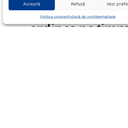
Acceptă
Refuză
Vezi prefe
Sambata, jandarm
Politica cookies
Politică de confidențialitate
ordinea pe timp
Viata
24/03/2017
in
Social
Timp de citire:1 min read