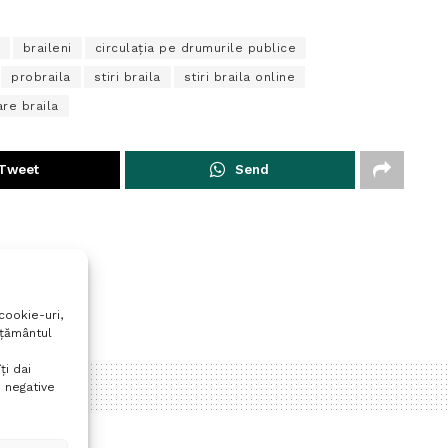
braileni
circulaţia pe drumurile publice
probraila
stiri braila
stiri braila online
are braila
Tweet
Send
cookie-uri,
mțământul
ți dai
 negative