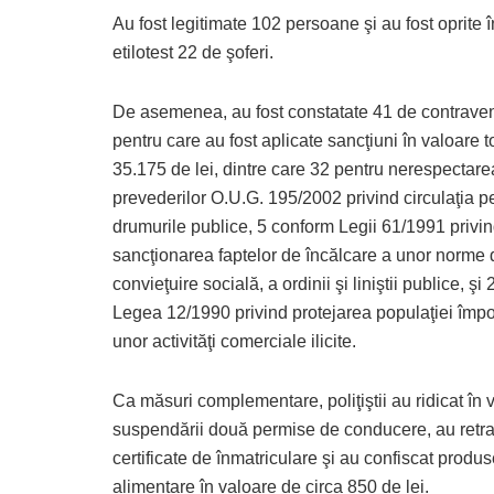
Au fost legitimate 102 persoane şi au fost oprite în
etilotest 22 de şoferi.
De asemenea, au fost constatate 41 de contravenţ
pentru care au fost aplicate sancţiuni în valoare t
35.175 de lei, dintre care 32 pentru nerespectare
prevederilor O.U.G. 195/2002 privind circulaţia p
drumurile publice, 5 conform Legii 61/1991 privi
sancţionarea faptelor de încălcare a unor norme 
convieţuire socială, a ordinii şi liniştii publice, şi 
Legea 12/1990 privind protejarea populaţiei împo
unor activităţi comerciale ilicite.
Ca măsuri complementare, poliţiştii au ridicat în
suspendării două permise de conducere, au retra
certificate de înmatriculare şi au confiscat produ
alimentare în valoare de circa 850 de lei.