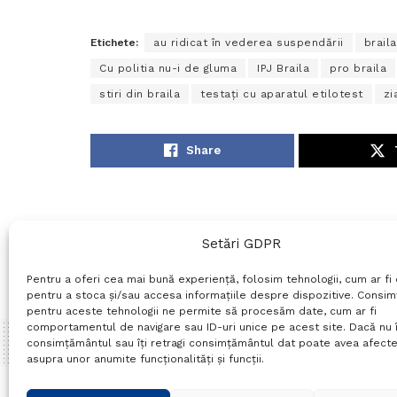
Etichete:
au ridicat în vederea suspendării
braila
Cu politia nu-i de gluma
IPJ Braila
pro braila
stiri din braila
testaţi cu aparatul etilotest
zi
Share
Setări GDPR
Pentru a oferi cea mai bună experiență, folosim tehnologii, cum ar fi 
pentru a stoca și/sau accesa informațiile despre dispozitive. Consi
pentru aceste tehnologii ne permite să procesăm date, cum ar fi
comportamentul de navigare sau ID-uri unice pe acest site. Dacă nu î
consimțământul sau îți retragi consimțământul dat poate avea afecte
asupra unor anumite funcționalități și funcții.
Home
Social