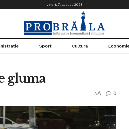
vineri, 7, august 2026
nistratie
Sport
Cultura
Economi
de gluma
A
0
A