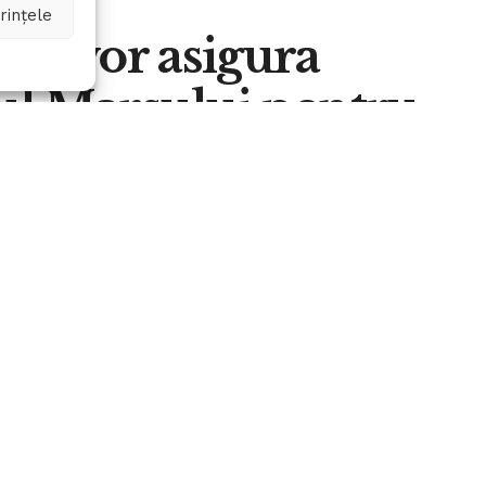
rințele
ii vor asigura
ul Marsului pentru
A
0
A