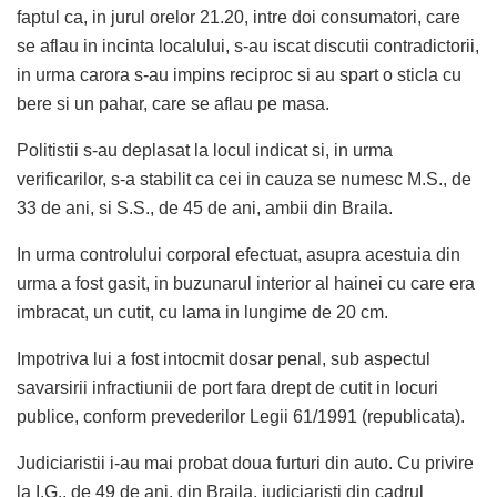
faptul ca, in jurul orelor 21.20, intre doi consumatori, care
se aflau in incinta localului, s-au iscat discutii contradictorii,
in urma carora s-au impins reciproc si au spart o sticla cu
bere si un pahar, care se aflau pe masa.
Politistii s-au deplasat la locul indicat si, in urma
verificarilor, s-a stabilit ca cei in cauza se numesc M.S., de
33 de ani, si S.S., de 45 de ani, ambii din Braila.
In urma controlului corporal efectuat, asupra acestuia din
urma a fost gasit, in buzunarul interior al hainei cu care era
imbracat, un cutit, cu lama in lungime de 20 cm.
Impotriva lui a fost intocmit dosar penal, sub aspectul
savarsirii infractiunii de port fara drept de cutit in locuri
publice, conform prevederilor Legii 61/1991 (republicata).
Judiciaristii i-au mai probat doua furturi din auto. Cu privire
la I.G., de 49 de ani, din Braila, judiciaristi din cadrul