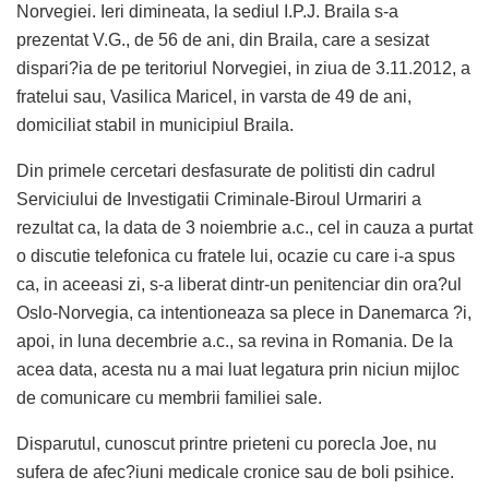
Norvegiei. Ieri dimineata, la sediul I.P.J. Braila s-a
prezentat V.G., de 56 de ani, din Braila, care a sesizat
dispari?ia de pe teritoriul Norvegiei, in ziua de 3.11.2012, a
fratelui sau, Vasilica Maricel, in varsta de 49 de ani,
domiciliat stabil in municipiul Braila.
Din primele cercetari desfasurate de politisti din cadrul
Serviciului de Investigatii Criminale-Biroul Urmariri a
rezultat ca, la data de 3 noiembrie a.c., cel in cauza a purtat
o discutie telefonica cu fratele lui, ocazie cu care i-a spus
ca, in aceeasi zi, s-a liberat dintr-un penitenciar din ora?ul
Oslo-Norvegia, ca intentioneaza sa plece in Danemarca ?i,
apoi, in luna decembrie a.c., sa revina in Romania. De la
acea data, acesta nu a mai luat legatura prin niciun mijloc
de comunicare cu membrii familiei sale.
Disparutul, cunoscut printre prieteni cu porecla Joe, nu
sufera de afec?iuni medicale cronice sau de boli psihice.