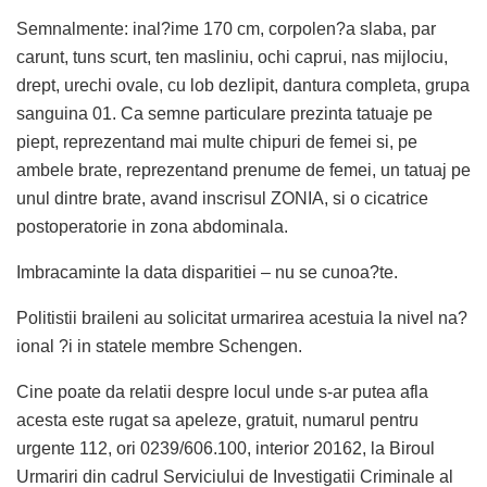
Semnalmente: inal?ime 170 cm, corpolen?a slaba, par
carunt, tuns scurt, ten masliniu, ochi caprui, nas mijlociu,
drept, urechi ovale, cu lob dezlipit, dantura completa, grupa
sanguina 01. Ca semne particulare prezinta tatuaje pe
piept, reprezentand mai multe chipuri de femei si, pe
ambele brate, reprezentand prenume de femei, un tatuaj pe
unul dintre brate, avand inscrisul ZONIA, si o cicatrice
postoperatorie in zona abdominala.
Imbracaminte la data disparitiei – nu se cunoa?te.
Politistii braileni au solicitat urmarirea acestuia la nivel na?
ional ?i in statele membre Schengen.
Cine poate da relatii despre locul unde s-ar putea afla
acesta este rugat sa apeleze, gratuit, numarul pentru
urgente 112, ori 0239/606.100, interior 20162, la Biroul
Urmariri din cadrul Serviciului de Investigatii Criminale al