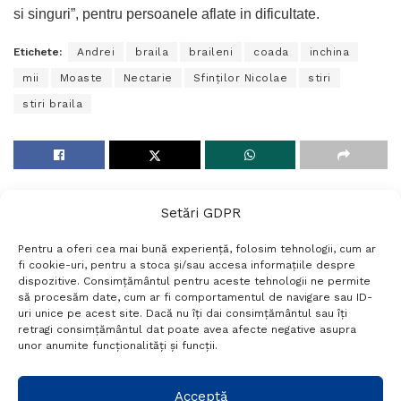
si singuri”, pentru persoanele aflate in dificultate.
Etichete:
Andrei
braila
braileni
coada
inchina
mii
Moaste
Nectarie
Sfinţilor Nicolae
stiri
stiri braila
Setări GDPR
Pentru a oferi cea mai bună experiență, folosim tehnologii, cum ar
fi cookie-uri, pentru a stoca și/sau accesa informațiile despre
dispozitive. Consimțământul pentru aceste tehnologii ne permite
să procesăm date, cum ar fi comportamentul de navigare sau ID-
uri unice pe acest site. Dacă nu îți dai consimțământul sau îți
Termeni si conditii
Politică de confidențialitate
retragi consimțământul dat poate avea afecte negative asupra
Politica cookies
Setări GDPR
Contact
unor anumite funcționalități și funcții.
Telefon:
+40 788 760 194
Acceptă