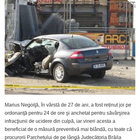
Marius Negoiţă, în vârstă de 27 de ani, a fost reținut joi pe
ordonanţă pentru 24 de ore şi anchetat pentru săvârşirea
infracţiunii de ucidere din culpă, iar vineri acesta a
beneficiat de o măsură preventivă mai blândă, cu toate că
procurorii Parchetului de pe lângă Judecătoria Brăila