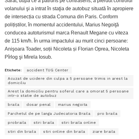
Sărat, după ce a pătruns pe contrasens, a pierdut controlul
volanului şi a intrat în staţia de autobuz situată în apropiere
de intersecția cu strada Comuna din Paris. Conform
polițiștilor, în momentul accidentului, Marius Negoiţă
conducea autoturismul marca Renault Megane cu viteza
de 115 km/h. În urma impactului au murit cinci persoane:
Anişoara Toader, soții Nicoleta și Florian Oprea, Nicoleta
Pîrlog şi Mirela Iosub.
Etichete:
accident TUG Center
Acuzat de ucidere din culpa a 5 persoane trimis in arest la
domiciliu
Arest la domiciliu pentru soferul care a omorat 5 persoane
intr-o statie de autobuz
braila
dosar penal
marius negoita
Parchetul de pe langa Judecatoria Braila
pro braila
probraila
stiri braila
stiri braila online
stiri din braila
stiri online din braila
ziare braila