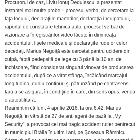
Procurorul de caz, Liviu Ionuţ Dedulescu, a prezentat
instanţei mai multe probe – procesul verbal de cercetare la
faţa locului, declaraţiile martorilor, declaraţia inculpatului,
raportul de constatare tehnică auto, procesul verbal de
vizionare a înregistrărilor video făcute în dimineaţa
accidentului, fişele medicale şi declaraţiile rudelor celor
decedaţi. Marius Negoiţă este cercetat pentru ucidere din
culpă, faptă pedepsită de lege cu 3 până la 10 ani de
închisoare, fiind considerat singurul vinovat de producerea
accidentului, după ce a virat stânga, încălcând marcajul
longitudinal dublu continuu şi pătrunzând pe contrasens
fără a se asigura, în condiţiile în care, din sens opus, venea
o autoutilitară.
Reamintim că luni, 4 aprilie 2016, la ora 6.42, Marius
Negoiţă, în vârstă de 27 de ani, agent de pază la „My
Security”, a provocat cel mai tragic accident rutier pentrecut
în municipiul Brăila în ultimii ani, pe Şoseaua Râmnicu