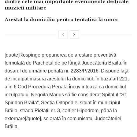
dintre cele mai importante evenimente dedicate
muzicii militare
Arestat la domiciliu pentru tentativă la omor
[quote]Respinge propunerea de arestare preventivă
formulată de Parchetul de pe lângă Judecătoria Braila, în
dosarul de urmărire penală nr. 2283/P/2016. Dispune faţă
de inculpat măsura arestului la domiciliul. În baza art 221,
alin 6 Cod Procedură Penală încuviințează ca domiciliul
inculpatului Negoiță Marius să fie considerat Spitalul “Sf.
Spiridon Brăila“, Secția Ortopedie, situat în municipiul
Brăila, strada Pietății nr. 3, cartier Hipodrom, până la
externare[/quote], se arată în comunicatul Judecătoriei
Brăila.