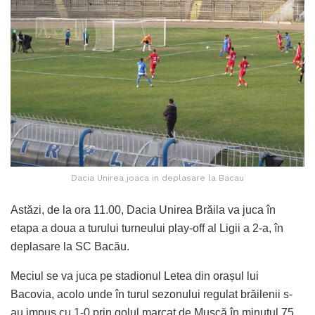
Dacia Unirea joaca in deplasare la Bacau
Astăzi, de la ora 11.00, Dacia Unirea Brăila va juca în
etapa a doua a turului turneului play-off al Ligii a 2-a, în
deplasare la SC Bacău.
Meciul se va juca pe stadionul Letea din orașul lui
Bacovia, acolo unde în turul sezonului regulat brăilenii s-
au impus cu 1-0 prin golul marcat de Muscă în minutul 75.