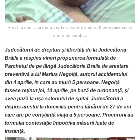
Arest la domiciliu pentru soferul care a omorat 5 persoane intr-o
statie de autobuz
Judecătorul de drepturi şi libertăţi de la Judecătoria
Brăila a respins vineri propunerea formulată de
Parchetul de pe lângă Judecătoria Braila de arestare
preventivă a lui Marius Negoiţă, autorul accidentului
din 4 aprilie, în care au murit 5 persoane. Negoiță
fusese reţinut joi, 14 aprilie, pe bază de ordonanţă, şi
avea pază la uşa salonului de spital. Judecătorul a
dispus arestul la domiciliu pentru tânărul de 27 de ani
care are pe conștiință viața a 5 persoane. Procurorii au
formulat contestaţie împotriva măsurii luate de
instanţă.