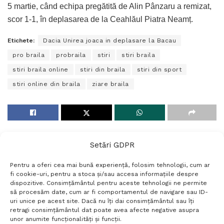
5 martie, când echipa pregătită de Alin Pânzaru a remizat,
scor 1-1, în deplasarea de la Ceahlăul Piatra Neamț.
Etichete:
Dacia Unirea joaca in deplasare la Bacau
pro braila
probraila
stiri
stiri braila
stiri braila online
stiri din braila
stiri din sport
stiri online din braila
ziare braila
Setări GDPR
Pentru a oferi cea mai bună experiență, folosim tehnologii, cum ar
fi cookie-uri, pentru a stoca și/sau accesa informațiile despre
dispozitive. Consimțământul pentru aceste tehnologii ne permite
să procesăm date, cum ar fi comportamentul de navigare sau ID-
uri unice pe acest site. Dacă nu îți dai consimțământul sau îți
Termeni si conditii
Politică de confidențialitate
retragi consimțământul dat poate avea afecte negative asupra
Politica cookies
Setări GDPR
Contact
unor anumite funcționalități și funcții.