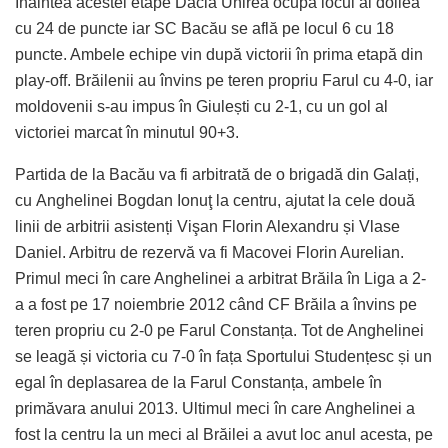
Înaintea acestei etape Dacia Unirea ocupă locul al doilea
cu 24 de puncte iar SC Bacău se află pe locul 6 cu 18
puncte. Ambele echipe vin după victorii în prima etapă din
play-off. Brăilenii au învins pe teren propriu Farul cu 4-0, iar
moldovenii s-au impus în Giulești cu 2-1, cu un gol al
victoriei marcat în minutul 90+3.
Partida de la Bacău va fi arbitrată de o brigadă din Galați,
cu Anghelinei Bogdan Ionuţ la centru, ajutat la cele două
linii de arbitrii asistenți Vişan Florin Alexandru și
Vlase
Daniel. Arbitru de rezervă va fi Macovei Florin Aurelian.
Primul meci în care Anghelinei a arbitrat Brăila în Liga a 2-
a a fost pe 17 noiembrie 2012 când CF Brăila a învins pe
teren propriu cu 2-0 pe Farul Constanța. Tot de Anghelinei
se leagă și victoria cu 7-0 în fața Sportului Studențesc și un
egal în deplasarea de la Farul Constanța, ambele în
primăvara anului 2013. Ultimul meci în care Anghelinei a
fost la centru la un meci al Brăilei a avut loc anul acesta, pe