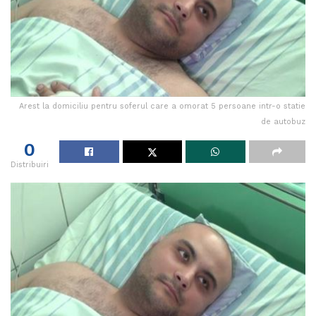
Arest la domiciliu pentru soferul care a omorat 5 persoane intr-o statie
de autobuz
0
Distribuiri