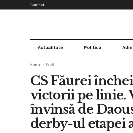
Contact
Actualitate
Politica
Admi
Home
ProBr
CS Făurei încheie
victorii pe linie.
învinsă de Daous
derby-ul etapei 