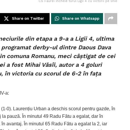
CS Făurei încheie turul Ligii 4 cu victorii pe linie
Share on Twitter
Share on Whatsapp
ciurile din etapa a 9-a a Ligii 4, ultima
 a programat derby-ul dintre Daous Dava
l din comuna Romanu, meci câștigat de cei
 a fost Mihai Văsîi, autor a 4 goluri
 în victoria cu scorul de 6-2 în fața
IV-a:
 (1-0). Laurențiu Urban a deschis scorul pentru gazde, în
j la pauză. În minutul 49 Radu Fătu a egalat, dar în
n avantaj. În minutul 65 Radu Fătu a egalat la 2, iar