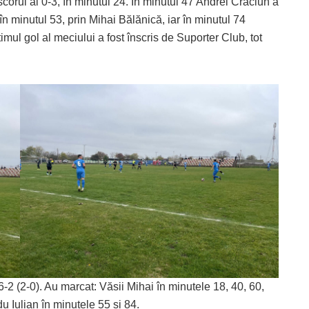
 scorul al 0-3, în minutul 24. În minutul 47 Andrei Crăciun a
în minutul 53, prin Mihai Bălănică, iar în minutul 74
imul gol al meciului a fost înscris de Suporter Club, tot
6-2 (2-0). Au marcat: Văsii Mihai în minutele 18, 40, 60,
u Iulian în minutele 55 și 84.