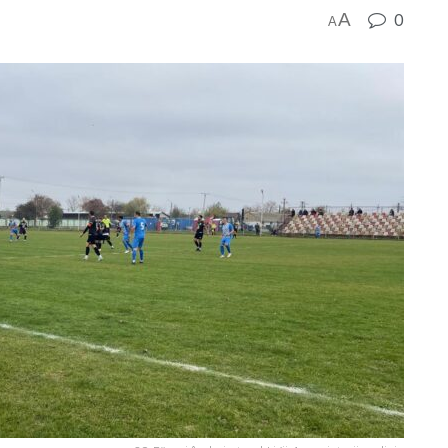
A
0
A