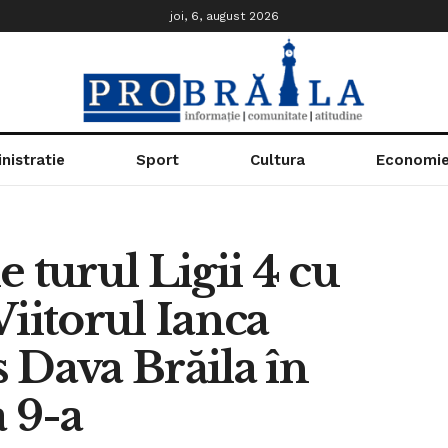
joi, 6, august 2026
nistratie
Sport
Cultura
Economi
 turul Ligii 4 cu
 Viitorul Ianca
 Dava Brăila în
a 9-a