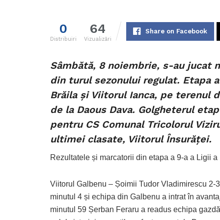
0
64
Share on Facebook
Distribuiri
Vizualizări
Sâmbătă, 8 noiembrie, s-au jucat me
din turul sezonului regulat. Etapa
Brăila și Viitorul Ianca, pe terenu
de la Daous Dava. Golgheterul etapei
pentru CS Comunal Tricolorul Viziru,
ultimei clasate, Viitorul Însurăței.
Rezultatele și marcatorii din etapa a 9-a a Ligii a 
Viitorul Galbenu – Șoimii Tudor Vladimirescu 2-3
minutul 4 și echipa din Galbenu a intrat în avanta
minutul 59 Șerban Feraru a readus echipa gazdă î