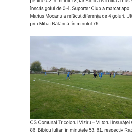
pentru 0-2 în minutul 8, iar Stelică Nicoliță a dus
înscris golul de 0-4. Suporter Club a marcat apoi 
Marius Mocanu a refăcut diferența de 4 goluri. Ult
prin Mihai Bălăncă, în minutul 76.
CS Comunal Tricolorul Viziru – Viitorul Însurăței 
86, Bibicu Iulian în minutele 53, 81, respectiv Rad