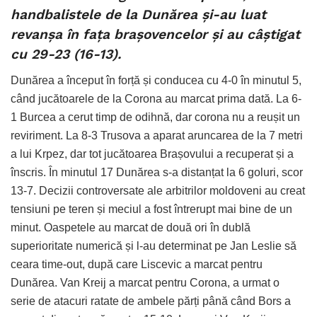
handbalistele de la Dunărea și-au luat
revanșa în fața brașovencelor și au câștigat
cu 29-23 (16-13).
Dunărea a început în forță și conducea cu 4-0 în minutul 5,
când jucătoarele de la Corona au marcat prima dată. La 6-
1 Burcea a cerut timp de odihnă, dar corona nu a reușit un
reviriment. La 8-3 Trusova a aparat aruncarea de la 7 metri
a lui Krpez, dar tot jucătoarea Brașovului a recuperat și a
înscris. În minutul 17 Dunărea s-a distanțat la 6 goluri, scor
13-7. Decizii controversate ale arbitrilor moldoveni au creat
tensiuni pe teren și meciul a fost întrerupt mai bine de un
minut. Oaspetele au marcat de două ori în dublă
superioritate numerică și l-au determinat pe Jan Leslie să
ceara time-out, după care Liscevic a marcat pentru
Dunărea. Van Kreij a marcat pentru Corona, a urmat o
serie de atacuri ratate de ambele părți până când Bors a