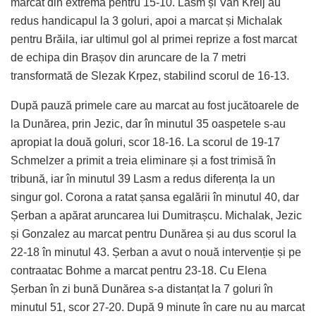
marcat din extremă pentru 15-10. Lasm și Van Kreij au
redus handicapul la 3 goluri, apoi a marcat și Michalak
pentru Brăila, iar ultimul gol al primei reprize a fost marcat
de echipa din Brașov din aruncare de la 7 metri
transformată de Slezak Krpez, stabilind scorul de 16-13.
După pauză primele care au marcat au fost jucătoarele de
la Dunărea, prin Jezic, dar în minutul 35 oaspetele s-au
apropiat la două goluri, scor 18-16. La scorul de 19-17
Schmelzer a primit a treia eliminare și a fost trimisă în
tribună, iar în minutul 39 Lasm a redus diferența la un
singur gol. Corona a ratat șansa egalării în minutul 40, dar
Șerban a apărat aruncarea lui Dumitrașcu. Michalak, Jezic
și Gonzalez au marcat pentru Dunărea și au dus scorul la
22-18 în minutul 43. Șerban a avut o nouă intervenție și pe
contraatac Bohme a marcat pentru 23-18. Cu Elena
Șerban în zi bună Dunărea s-a distanțat la 7 goluri în
minutul 51, scor 27-20. După 9 minute în care nu au marcat