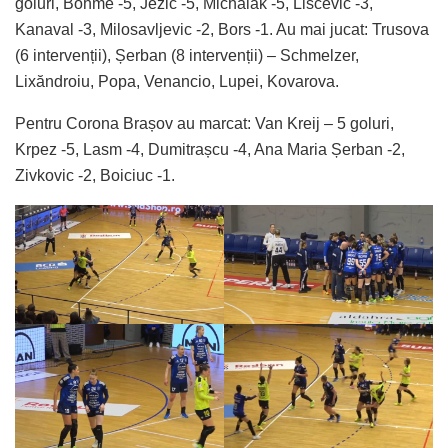
goluri, Bohme -5, Jezic -5, Michalak -5, Liscevic -3,
Kanaval -3, Milosavljevic -2, Bors -1. Au mai jucat: Trusova
(6 intervenții), Șerban (8 intervenții) – Schmelzer,
Lixăndroiu, Popa, Venancio, Lupei, Kovarova.
Pentru Corona Brașov au marcat: Van Kreij – 5 goluri,
Krpez -5, Lasm -4, Dumitrașcu -4, Ana Maria Șerban -2,
Zivkovic -2, Boiciuc -1.