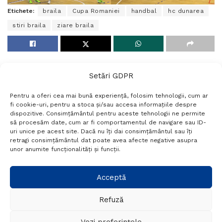
Etichete:
braila
Cupa Romaniei
handbal
hc dunarea
stiri braila
ziare braila
Setări GDPR
Pentru a oferi cea mai bună experiență, folosim tehnologii, cum ar
fi cookie-uri, pentru a stoca și/sau accesa informațiile despre
dispozitive. Consimțământul pentru aceste tehnologii ne permite
să procesăm date, cum ar fi comportamentul de navigare sau ID-
uri unice pe acest site. Dacă nu îți dai consimțământul sau îți
Termeni si conditii
Politică de confidențialitate
retragi consimțământul dat poate avea afecte negative asupra
Politica cookies
Setări GDPR
Contact
unor anumite funcționalități și funcții.
Telefon:
+40 788 760 194
Acceptă
Refuză
© Probr.ro 2022. Created by
I
MCreative.ro
.
Vezi preferințele