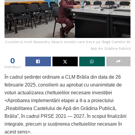
Consilierul Ionel Alexandru despre tunelul care trece pe lângă Castelul de
Apă din Grădina Publică
0
Distribuiri
În cadrul ședinței ordinare a CLM Brăila din data de 26
februarie 2025, consilierii au aprobat cu unanimitate de
voturi actualizarea cheltuielilor necesare investiției
<Aprobarea implementării etapei a II-a a proiectului
„Reabilitarea Castelului de Apă din Grădina Publică,
Brăila”, în cadrul PRSE 2021 — 2027, în scopul finalizării
integrale, precum și susținerea cheltuielilor necesare în
acest sens>.