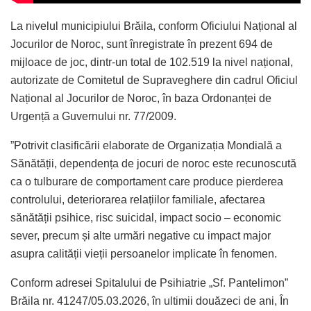
La nivelul municipiului Brăila, conform Oficiului Național al
Jocurilor de Noroc, sunt înregistrate în prezent 694 de
mijloace de joc, dintr-un total de 102.519 la nivel național,
autorizate de Comitetul de Supraveghere din cadrul Oficiul
Național al Jocurilor de Noroc, în baza Ordonanței de
Urgență a Guvernului nr. 77/2009.
”Potrivit clasificării elaborate de Organizația Mondială a
Sănătății, dependența de jocuri de noroc este recunoscută
ca o tulburare de comportament care produce pierderea
controlului, deteriorarea relațiilor familiale, afectarea
sănătății psihice, risc suicidal, impact socio – economic
sever, precum și alte urmări negative cu impact major
asupra calității vieții persoanelor implicate în fenomen.
Conform adresei Spitalului de Psihiatrie „Sf. Pantelimon”
Brăila nr. 41247/05.03.2026, în ultimii douăzeci de ani, În