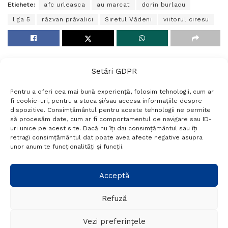
Etichete:
afc urleasca
au marcat
dorin burlacu
liga 5
răzvan prăvalici
Siretul Vădeni
viitorul ciresu
Setări GDPR
Pentru a oferi cea mai bună experiență, folosim tehnologii, cum ar
fi cookie-uri, pentru a stoca și/sau accesa informațiile despre
dispozitive. Consimțământul pentru aceste tehnologii ne permite
să procesăm date, cum ar fi comportamentul de navigare sau ID-
uri unice pe acest site. Dacă nu îți dai consimțământul sau îți
Termeni si conditii
Politică de confidențialitate
retragi consimțământul dat poate avea afecte negative asupra
Politica cookies
Setări GDPR
Contact
unor anumite funcționalități și funcții.
Telefon:
+40 788 760 194
Acceptă
Refuză
© Probr.ro 2022. Created by
I
MCreative.ro
.
Vezi preferințele