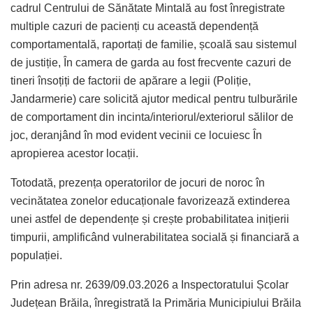
cadrul Centrului de Sănătate Mintală au fost înregistrate
multiple cazuri de pacienți cu această dependență
comportamentală, raportați de familie, școală sau sistemul
de justiție, În camera de garda au fost frecvente cazuri de
tineri însoțiți de factorii de apărare a legii (Poliție,
Jandarmerie) care solicită ajutor medical pentru tulburările
de comportament din incinta/interiorul/exteriorul sălilor de
joc, deranjând în mod evident vecinii ce locuiesc În
apropierea acestor locații.
Totodată, prezența operatorilor de jocuri de noroc în
vecinătatea zonelor educaționale favorizează extinderea
unei astfel de dependențe și crește probabilitatea inițierii
timpurii, amplificând vulnerabilitatea socială și financiară a
populației.
Prin adresa nr. 2639/09.03.2026 a Inspectoratului Școlar
Județean Brăila, înregistrată la Primăria Municipiului Brăila