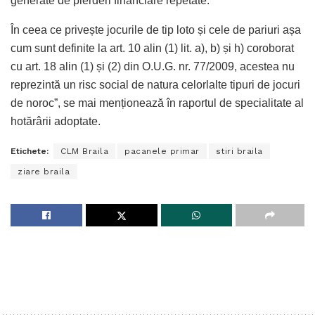
generate de pierderi financiare repetate.
În ceea ce privește jocurile de tip loto și cele de pariuri așa
cum sunt definite la art. 10 alin (1) lit. a), b) și h) coroborat
cu art. 18 alin (1) și (2) din O.U.G. nr. 77/2009, acestea nu
reprezintă un risc social de natura celorlalte tipuri de jocuri
de noroc”, se mai menționează în raportul de specialitate al
hotărârii adoptate.
Etichete:
CLM Braila
pacanele primar
stiri braila
ziare braila