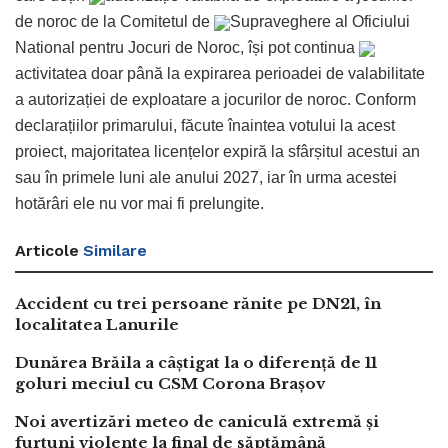
de noroc de la Comitetul de
Supraveghere al Oficiului
National pentru Jocuri de Noroc, își pot continua
activitatea doar până la expirarea perioadei de valabilitate
a autorizației de exploatare a jocurilor de noroc. Conform
declarațiilor primarului, făcute înaintea votului la acest
proiect, majoritatea licențelor expiră la sfârșitul acestui an
sau în primele luni ale anului 2027, iar în urma acestei
hotărâri ele nu vor mai fi prelungite.
Articole
Similare
Accident cu trei persoane rănite pe DN21, în
localitatea Lanurile
Dunărea Brăila a câștigat la o diferență de 11
goluri meciul cu CSM Corona Brașov
Noi avertizări meteo de caniculă extremă și
furtuni violente la final de săptămână