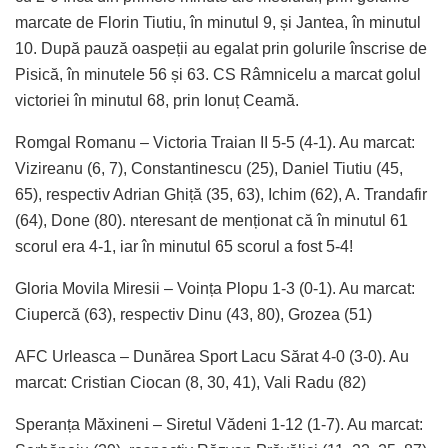
marcate de Florin Tiutiu, în minutul 9, și Jantea, în minutul
10. După pauză oaspeții au egalat prin golurile înscrise de
Pisică, în minutele 56 și 63. CS Râmnicelu a marcat golul
victoriei în minutul 68, prin Ionuț Ceamă.
Romgal Romanu – Victoria Traian II 5-5 (4-1). Au marcat:
Vizireanu (6, 7), Constantinescu (25), Daniel Tiutiu (45,
65), respectiv Adrian Ghiță (35, 63), Ichim (62), A. Trandafir
(64), Done (80). nteresant de menționat că în minutul 61
scorul era 4-1, iar în minutul 65 scorul a fost 5-4!
Gloria Movila Miresii – Voința Plopu 1-3 (0-1). Au marcat:
Ciupercă (63), respectiv Dinu (43, 80), Grozea (51)
AFC Urleasca – Dunărea Sport Lacu Sărat 4-0 (3-0). Au
marcat: Cristian Ciocan (8, 30, 41), Vali Radu (82)
Speranța Măxineni – Siretul Vădeni 1-12 (1-7). Au marcat: