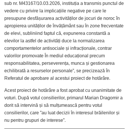
sub nr. M43167/10.03.2026, instituția a transmis punctul de
vedere cu privire la implicațiile negative pe care le
presupune desfășurarea activităților de jocuri de noroc în
apropierea unităților de învățământ sau în zone frecventate
de elevi, subliniind faptul că, expunerea constantă a
elevilor la astfel de activități duce la normalizarea
comportamentelor antisociale și infracționale, contrar
valorilor promovate În mediul educațional precum
responsabilitatea, perseverența, munca și gestionarea
echilibrată a resurselor personale”, se precizează în
Referatul de aprobare al acestui proiect de hotărâre.
Acest proiect de hotărâre a fost aprobat cu unanimitate de
voturi. După votul consilierilor, primarul Marian Dragomir a
dorit să intervină și să mulțumească pentru votul
consilierilor, care ”au luat decizii în interesul brăilenilor și
nu pentru grupuri de interese”.