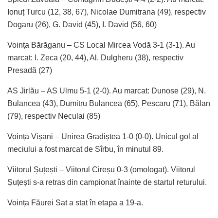
Ionuț Turcu (12, 38, 67), Nicolae Dumitrana (49), respectiv
Dogaru (26), G. David (45), I. David (56, 60)
Voința Bărăganu – CS Local Mircea Vodă 3-1 (3-1). Au
marcat: I. Zeca (20, 44), Al. Dulgheru (38), respectiv
Presadă (27)
AS Jirlău – AS Ulmu 5-1 (2-0). Au marcat: Dunose (29), N.
Bulancea (43), Dumitru Bulancea (65), Pescaru (71), Bălan
(79), respectiv Neculai (85)
Voința Vișani – Unirea Gradiștea 1-0 (0-0). Unicul gol al
meciului a fost marcat de Sîrbu, în minutul 89.
Viitorul Șuțești – Viitorul Cireșu 0-3 (omologat). Viitorul
Șuțești s-a retras din campionat înainte de startul returului.
Voința Făurei Sat a stat în etapa a 19-a.