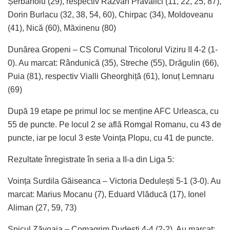
Șerbănoiu (29), respectiv Răzvan Prăvălici (11, 22, 25, 87),
Dorin Burlacu (32, 38, 54, 60), Chirpac (34), Moldoveanu
(41), Nică (60), Măxinenu (80)
Dunărea Gropeni – CS Comunal Tricolorul Viziru II 4-2 (1-
0). Au marcat: Rândunică (35), Streche (55), Drăgulin (66),
Puia (81), respectiv Vialli Gheorghiță (61), Ionuț Lemnaru
(69)
După 19 etape pe primul loc se menține AFC Urleasca, cu
55 de puncte. Pe locul 2 se află Romgal Romanu, cu 43 de
puncte, iar pe locul 3 este Voința Plopu, cu 41 de puncte.
Rezultate înregistrate în seria a II-a din Liga 5:
Voința Surdila Găiseanca – Victoria Dedulești 5-1 (3-0). Au
marcat: Marius Mocanu (7), Eduard Vlăducă (17), Ionel
Aliman (27, 59, 73)
Spicul Zăvoaia – Comagrim Dudești 4-4 (2-2). Au marcat: