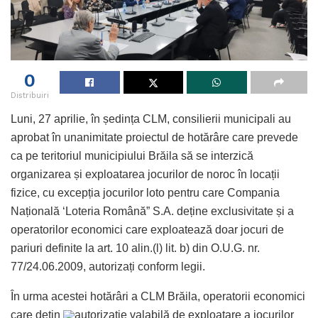
0
Distribuiri
Luni, 27 aprilie, în ședința CLM, consilierii municipali au
aprobat în unanimitate proiectul de hotărâre care prevede
ca pe teritoriul municipiului Brăila să se interzică
organizarea și exploatarea jocurilor de noroc în locații
fizice, cu excepția jocurilor loto pentru care Compania
Națională ‘Loteria Română” S.A. deține exclusivitate și a
operatorilor economici care exploatează doar jocuri de
pariuri definite la art. 10 alin.(l) lit. b) din O.U.G. nr.
77/24.06.2009, autorizați conform legii.
În urma acestei hotărâri a CLM Brăila, operatorii economici
care dețin
autorizație valabilă de exploatare a jocurilor