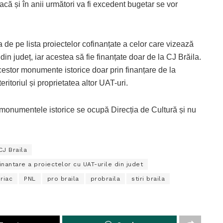
acă și în anii următori va fi excedent bugetar se vor
de pe lista proiectelor cofinanțate a celor care vizează
din județ, iar acestea să fie finanțate doar de la CJ Brăila.
cestor monumente istorice doar prin finanțare de la
ritoriul și proprietatea altor UAT-uri.
monumentele istorice se ocupă Direcția de Cultură și nu
CJ Braila
inantare a proiectelor cu UAT-urile din judet
iriac
PNL
pro braila
probraila
stiri braila