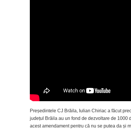
Președintele CJ Brăila, Iulian Chiriac a făcut prec
județul Brăila au un fond de dezvoltare de 1000 
acest amendament pentru că nu se putea da și mun