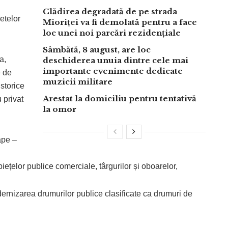
Clădirea degradată de pe strada
netelor
Mioriței va fi demolată pentru a face
loc unei noi parcări rezidențiale
Sâmbătă, 8 august, are loc
a,
deschiderea unuia dintre cele mai
importante evenimente dedicate
e de
muzicii militare
storice
Arestat la domiciliu pentru tentativă
 privat
la omor
ape –
iețelor publice comerciale, târgurilor și oboarelor,
dernizarea drumurilor publice clasificate ca drumuri de