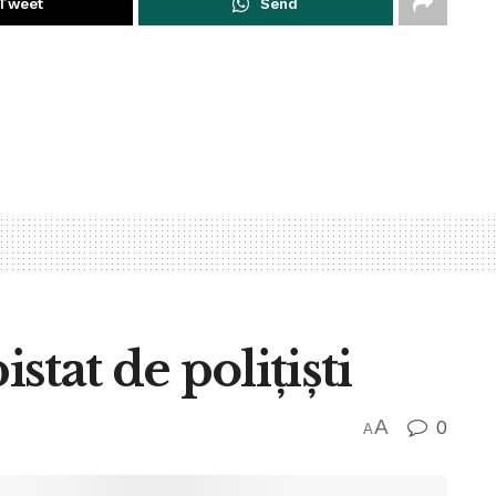
Tweet
Send
istat de poliţişti
A
0
A