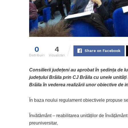
0
4
Share on Facebook
Distribuiri
Vizualizări
Consilierii județeni au aprobat în ședința de 
județului Brăila prin CJ Brăila cu unele unități 
Brăila în vederea realizării unor obiective de 
În baza noului regulament obiectivele propuse se 
Învătământ – reabilitarea unităților de învățământ
preuniversitar,