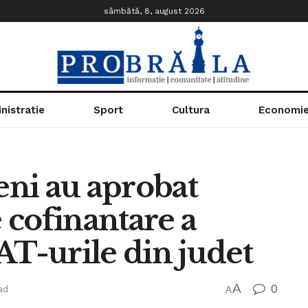
sâmbătă, 8, august 2026
nistratie
Sport
Cultura
Economi
teni au aprobat
 cofinantare a
AT-urile din judet
A
0
ad
A