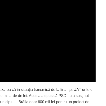
izarea că în situația transmisă de la finanțe, UAT-urile din
de miliarde de lei. Acesta a spus că PSD nu a susținut
icipiului Brăila doar 600 mii lei pentru un proiect de