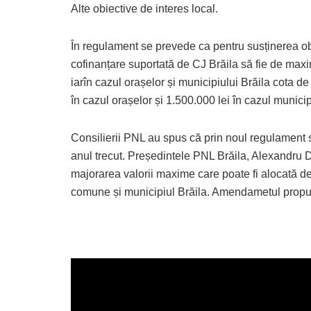
Alte obiective de interes local.
În regulament se prevede ca pentru susținerea ob
cofinanțare suportată de CJ Brăila să fie de max
iarîn cazul orașelor și municipiului Brăila cota d
în cazul orașelor și 1.500.000 lei în cazul municip
Consilierii PNL au spus că prin noul regulament 
anul trecut. Președintele PNL Brăila, Alexandru
majorarea valorii maxime care poate fi alocată de 
comune și municipiul Brăila. Amendametul propus d