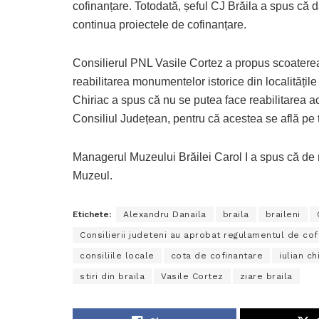
cofinanțare. Totodată, șeful CJ Brăila a spus că d
continua proiectele de cofinanțare.
Consilierul PNL Vasile Cortez a propus scoaterea 
reabilitarea monumentelor istorice din localitățile 
Chiriac a spus că nu se putea face reabilitarea a
Consiliul Județean, pentru că acestea se află pe te
Managerul Muzeului Brăilei Carol I a spus că de 
Muzeul.
Etichete:
Alexandru Danaila
braila
braileni
Consilierii judeteni au aprobat regulamentul de cof
consiliile locale
cota de cofinantare
iulian ch
stiri din braila
Vasile Cortez
ziare braila