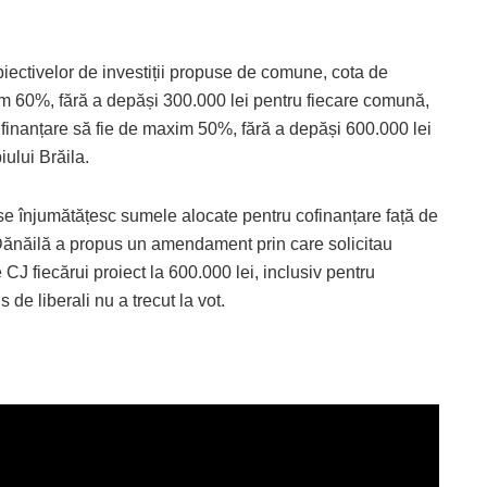
iectivelor de investiții propuse de comune, cota de
im 60%, fără a depăși 300.000 lei pentru fiecare comună,
e finanțare să fie de maxim 50%, fără a depăși 600.000 lei
iului Brăila.
se înjumătățesc sumele alocate pentru cofinanțare față de
 Dănăilă a propus un amendament prin care solicitau
CJ fiecărui proiect la 600.000 lei, inclusiv pentru
e liberali nu a trecut la vot.