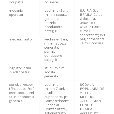
ocupatie
ocupare
mecanic
vechime<3ani,
S.U.P.A.G.L.
operator
minim scoala
BRAILA Calea
generala,
Galati, Nr.
permis
346A tel:
conducere
0239.611.682
categ B
e-mail:
secretariat@su
paglprimariabra
mecanic auto
vechime<3ani,
ila.ro Concurs
minim scoala
generala,
permis
conducere
categ B
ingrijitor caini
studii minim
in adaposturi
scoala
generala
consilier/exper
vechime
SCOALA
t/inspector/ref
minim 7 ani,
POPULARA DE
erent/economi
studii
ARTE SI
st in economia
superioare, pt
MESERII
generala
Compartiment
,,VESPASIAN
Financiar –
LUNGU”
Contabilitate,
BRAILA
Administrativ
Adresa: str.