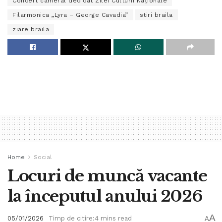
Concert cameral dedicat Zilei Culturii Naționale
Filarmonica „Lyra – George Cavadia”
stiri braila
ziare braila
Home
Social
Locuri de muncă vacante
la începutul anului 2026
A
05/01/2026
Timp de citire:4 mins read
A