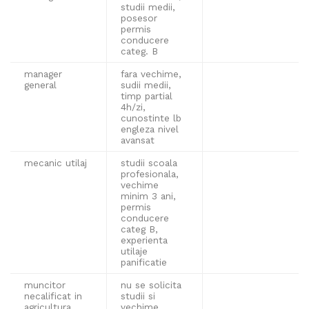
studii medii,
posesor
permis
conducere
categ. B
manager
fara vechime,
general
sudii medii,
timp partial
4h/zi,
cunostinte lb
engleza nivel
avansat
mecanic utilaj
studii scoala
profesionala,
vechime
minim 3 ani,
permis
conducere
categ B,
experienta
utilaje
panificatie
muncitor
nu se solicita
necalificat in
studii si
agricultura
vechime