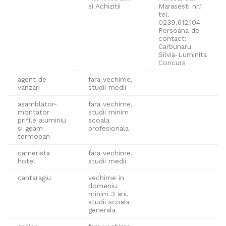
si Achizitii
Marasesti nr.1
tel.
0239.612.104
Persoana de
contact:
Carbunaru
Silvia-Luminita
Concurs
agent de
fara vechime,
vanzari
studii medii
asamblator-
fara vechime,
montator
studii minim
prifile aluminiu
scoala
si geam
profesionala
termopan
camerista
fara vechime,
hotel
studii medii
cantaragiu
vechime in
domeniu
minim 3 ani,
studii scoala
generala