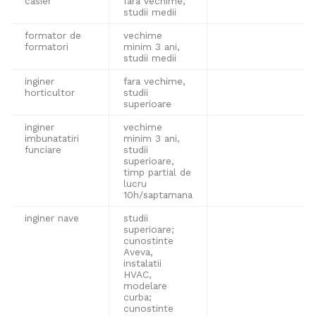
casier
fara vechime,
studii medii
formator de
vechime
formatori
minim 3 ani,
studii medii
inginer
fara vechime,
horticultor
studii
superioare
inginer
vechime
imbunatatiri
minim 3 ani,
funciare
studii
superioare,
timp partial de
lucru
10h/saptamana
inginer nave
studii
superioare;
cunostinte
Aveva,
instalatii
HVAC,
modelare
curba;
cunostinte