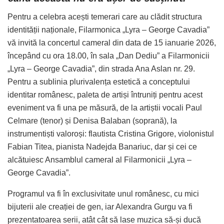
Pentru a celebra acești temerari care au clădit structura
identității naționale, Filarmonica „Lyra – George Cavadia”
vă invită la concertul cameral din data de 15 ianuarie 2026,
începând cu ora 18.00, în sala „Dan Dediu” a Filarmonicii
„Lyra – George Cavadia”, din strada Ana Aslan nr. 29.
Pentru a sublinia plurivalența estetică a conceptului
identitar românesc, paleta de artiși întruniți pentru acest
eveniment va fi una pe măsură, de la artiștii vocali Paul
Celmare (tenor) și Denisa Balaban (soprană), la
instrumentiști valoroși: flautista Cristina Grigore, violonistul
Fabian Titea, pianista Nadejda Banariuc, dar și cei ce
alcătuiesc Ansamblul cameral al Filarmonicii „Lyra –
George Cavadia”.
Programul va fi în exclusivitate unul românesc, cu mici
bijuterii ale creației de gen, iar Alexandra Gurgu va fi
prezentatoarea serii, atât cât să lase muzica să-și ducă