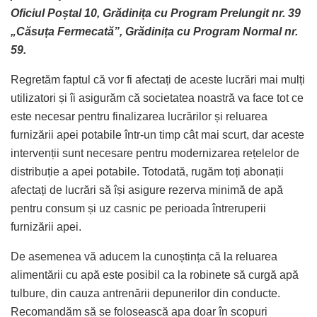
Oficiul Poștal 10, Grădinița cu Program Prelungit nr. 39
„Căsuța Fermecată”, Grădinița cu Program Normal nr.
59.
Regretăm faptul că vor fi afectați de aceste lucrări mai mulți
utilizatori și îi asigurăm că societatea noastră va face tot ce
este necesar pentru finalizarea lucrărilor și reluarea
furnizării apei potabile într-un timp cât mai scurt, dar aceste
intervenții sunt necesare pentru modernizarea rețelelor de
distribuție a apei potabile. Totodată, rugăm toți abonații
afectați de lucrări să își asigure rezerva minimă de apă
pentru consum și uz casnic pe perioada întreruperii
furnizării apei.
De asemenea vă aducem la cunoștința că la reluarea
alimentării cu apă este posibil ca la robinete să curgă apă
tulbure, din cauza antrenării depunerilor din conducte.
Recomandăm să se folosească apa doar în scopuri