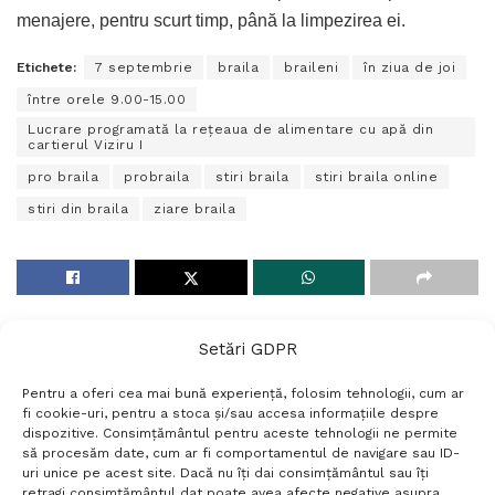
menajere, pentru scurt timp, până la limpezirea ei.
Etichete:
7 septembrie
braila
braileni
în ziua de joi
între orele 9.00-15.00
Lucrare programată la rețeaua de alimentare cu apă din
cartierul Viziru I
pro braila
probraila
stiri braila
stiri braila online
stiri din braila
ziare braila
Setări GDPR
Pentru a oferi cea mai bună experiență, folosim tehnologii, cum ar
fi cookie-uri, pentru a stoca și/sau accesa informațiile despre
dispozitive. Consimțământul pentru aceste tehnologii ne permite
să procesăm date, cum ar fi comportamentul de navigare sau ID-
uri unice pe acest site. Dacă nu îți dai consimțământul sau îți
Termeni si conditii
Politică de confidențialitate
retragi consimțământul dat poate avea afecte negative asupra