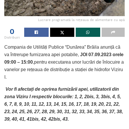
Lucrare programată la rețeaua de alimentare cu apă
0
Distribuiri
Compania de Utilități Publice “Dunărea” Brăila anunță că
va întrerupe furnizarea apei potabile,
JOI 07.09.2023 orele
09:00 – 15:00
,pentru executarea unor lucrări de înlocuire a
vanelor pe rețeaua de distribuție a stației de hidrofor Viziru
I.
Vor fi afectați de oprirea furnizării apei, utilizatorii din
zona Viziru I respectiv blocurile: 1, 2, 2bis, 3, 3bis, 4, 5,
6, 7, 8, 9, 10, 11, 12, 13, 14, 15, 16, 17, 18, 19, 20, 21, 22,
23, 24, 25, 26, 27, 28, 29, 30, 31, 32, 33, 34, 35, 36, 37, 38,
39, 40, 41, 41bis, 42, 42bis, 43.