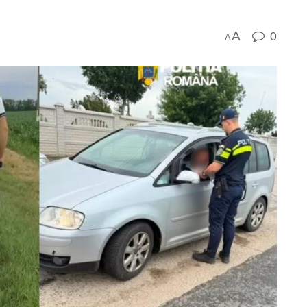
A
0
A