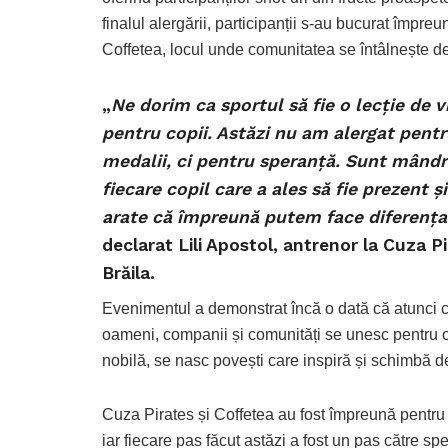
finalul alergării, participanții s-au bucurat împr
Coffetea, locul unde comunitatea se întâlnește d
„
Ne dorim ca sportul să fie o lecție de v
pentru copii. Astăzi nu am alergat pent
medalii, ci pentru speranță. Sunt mândr
fiecare copil care a ales să fie prezent și
arate că împreună putem face diferența
declarat Lili Apostol, antrenor la Cuza P
Brăila.
Evenimentul a demonstrat încă o dată că atunci 
oameni, companii și comunități se unesc pentru 
nobilă, se nasc povești care inspiră și schimbă d
Cuza Pirates și Coffetea au fost împreună pentru
iar fiecare pas făcut astăzi a fost un pas către sp