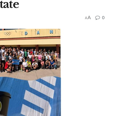
tate
A
0
A