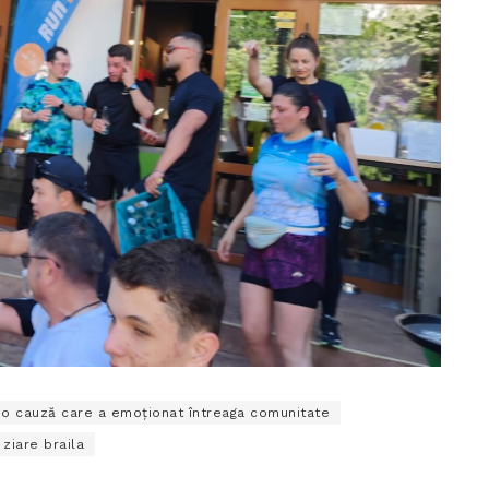
u o cauză care a emoționat întreaga comunitate
ziare braila