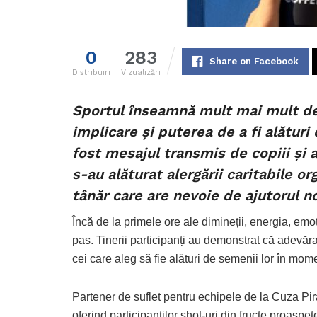
0
283
Share on Facebook
Distribuiri
Vizualizări
Sportul înseamnă mult mai mult d
implicare și puterea de a fi alături
fost mesajul transmis de copiii și a
s-au alăturat alergării caritabile o
tânăr care are nevoie de ajutorul n
Încă de la primele ore ale dimineții, energia, emoț
pas. Tinerii participanți au demonstrat că adevăra
cei care aleg să fie alături de semenii lor în mome
Partener de suflet pentru echipele de la Cuza Pirat
oferind participanților shot-uri din fructe proaspet