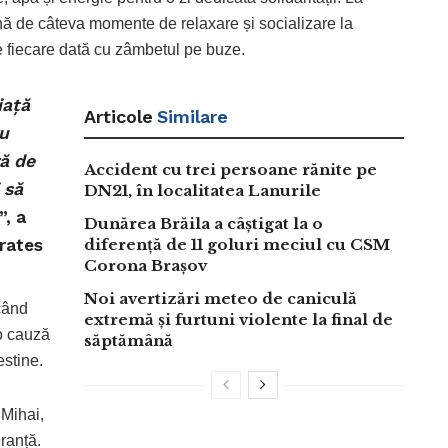
eună de câteva momente de relaxare și socializare la
e fiecare dată cu zâmbetul pe buze.
iață
Articole
Similare
ru
ă de
Accident cu trei persoane rănite pe
 să
DN21, în localitatea Lanurile
”, a
Dunărea Brăila a câștigat la o
irates
diferență de 11 goluri meciul cu CSM
Corona Brașov
Noi avertizări meteo de caniculă
când
extremă și furtuni violente la final de
o cauză
săptămână
estine.
 Mihai,
eranță.