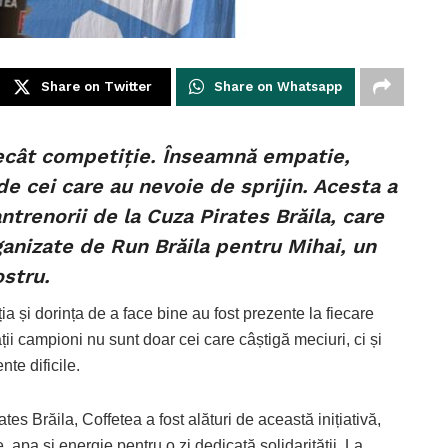
Share on Twitter
Share on Whatsapp
ecât competiție. Înseamnă empatie,
 de cei care au nevoie de sprijin. Acesta a
ntrenorii de la Cuza Pirates Brăila, care
rganizate de Run Brăila pentru Mihai, un
ostru.
ia și dorința de a face bine au fost prezente la fiecare
ții campioni nu sunt doar cei care câștigă meciuri, ci și
nte dificile.
es Brăila, Coffetea a fost alături de această inițiativă,
e, apa și energie pentru o zi dedicată solidarității. La