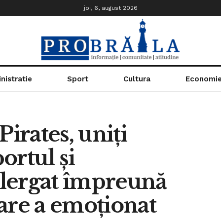
joi, 6, august 2026
nistratie
Sport
Cultura
Economi
Pirates, uniți
ortul și
 alergat împreună
are a emoționat