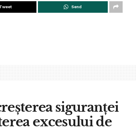
Tweet
Send
reșterea siguranței
terea excesului de