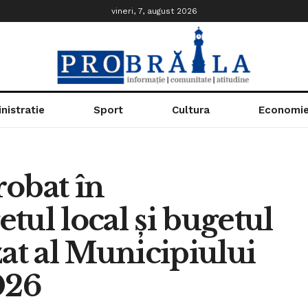
vineri, 7, august 2026
nistratie
Sport
Cultura
Economi
obat în
tul local și bugetul
zat al Municipiului
026