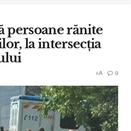
ă persoane rănite
or, la intersecția
ului
A
0
A