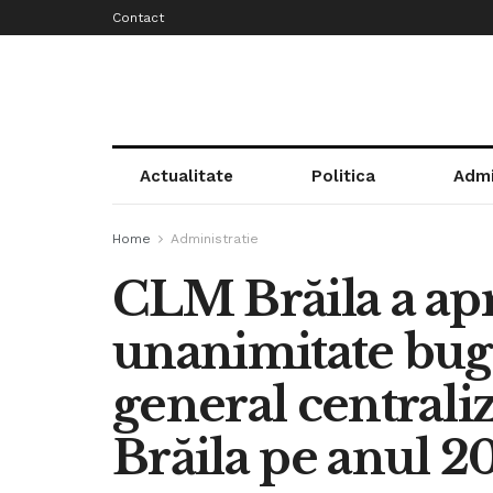
Contact
Actualitate
Politica
Admi
Home
Administratie
CLM Brăila a apr
unanimitate buge
general centrali
Brăila pe anul 2