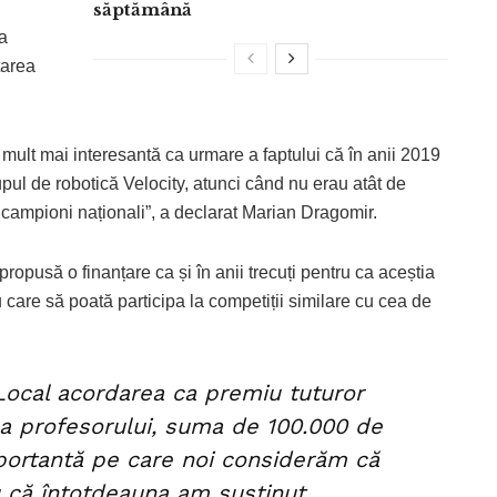
săptămână
a
tarea
care mult mai interesantă ca urmare a faptului că în anii 2019
upul de robotică Velocity, atunci când nu erau atât de
campioni naționali”, a declarat Marian Dragomir.
propusă o finanțare ca și în anii trecuți pentru ca aceștia
 care să poată participa la competiții similare cu cea de
Local acordarea ca premiu tuturor
 a profesorului, suma de 100.000 de
portantă pe care noi considerăm că
 că întotdeauna am susținut