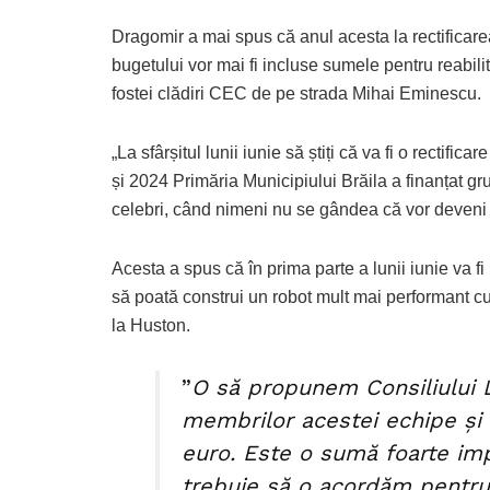
Dragomir a mai spus că anul acesta la rectificare
bugetului vor mai fi incluse sumele pentru reabili
fostei clădiri CEC de pe strada Mihai Eminescu.
„La sfârșitul lunii iunie să știți că va fi o rectifi
și 2024 Primăria Municipiului Brăila a finanțat gr
celebri, când nimeni nu se gândea că vor deveni 
Acesta a spus că în prima parte a lunii iunie va fi 
să poată construi un robot mult mai performant cu
la Huston.
”
O să propunem Consiliului 
membrilor acestei echipe și
euro. Este o sumă foarte im
trebuie să o acordăm pentru