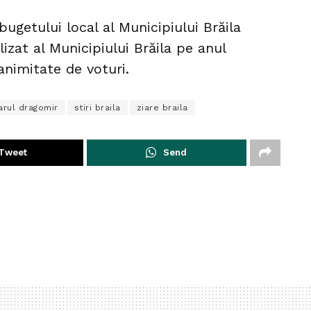
ugetului local al Municipiului Brăila
lizat al Municipiului Brăila pe anul
nimitate de voturi.
arul dragomir
stiri braila
ziare braila
Tweet
Send