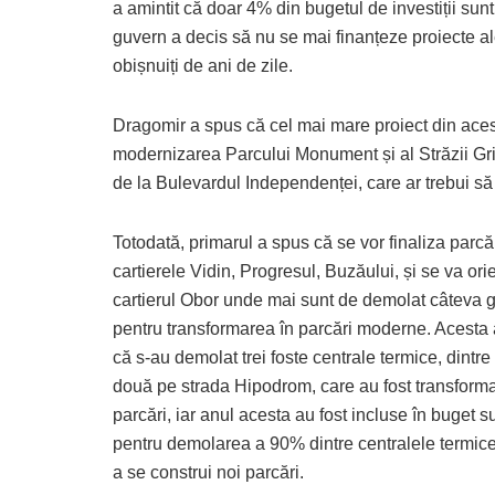
a amintit că doar 4% din bugetul de investiții sun
guvern a decis să nu se mai finanțeze proiecte ale
obișnuiți de ani de zile.
Dragomir a spus că cel mai mare proiect din aces
modernizarea Parcului Monument și al Străzii Gri
de la Bulevardul Independenței, care ar trebui să 
Totodată, primarul a spus că se vor finaliza parcăr
cartierele Vidin, Progresul, Buzăului, și se va ori
cartierul Obor unde mai sunt de demolat câteva 
pentru transformarea în parcări moderne. Acesta 
că s-au demolat trei foste centrale termice, dintre
două pe strada Hipodrom, care au fost transforma
parcări, iar anul acesta au fost incluse în buget 
pentru demolarea a 90% dintre centralele termic
a se construi noi parcări.