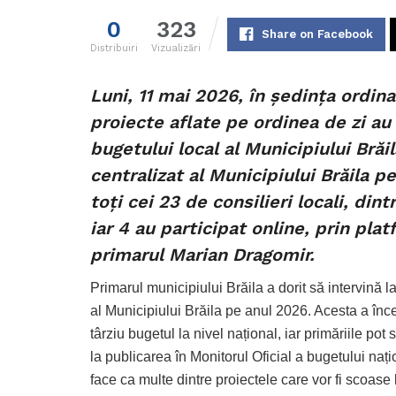
0
323
Share on Facebook
Distribuiri
Vizualizări
Luni, 11 mai 2026, în ședința ordin
proiecte aflate pe ordinea de zi au
bugetului local al Municipiului Brăi
centralizat al Municipiului Brăila p
toți cei 23 de consilieri locali, dint
iar 4 au participat online, prin pl
primarul Marian Dragomir.
Primarul municipiului Brăila a dorit să intervină 
al Municipiului Brăila pe anul 2026. Acesta a în
târziu bugetul la nivel național, iar primăriile p
la publicarea în Monitorul Oficial a bugetului naț
face ca multe dintre proiectele care vor fi scoase l