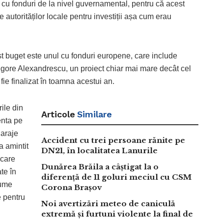
t cu fonduri de la nivel guvernamental, pentru că acest
 autorităților locale pentru investiții așa cum erau
t buget este unul cu fonduri europene, care include
gore Alexandrescu, un proiect chiar mai mare decât cel
fie finalizat în toamna acestui an.
ile din
Articole
Similare
enta pe
garaje
Accident cu trei persoane rănite pe
a amintit
DN21, în localitatea Lanurile
 care
Dunărea Brăila a câștigat la o
te în
diferență de 11 goluri meciul cu CSM
sume
Corona Brașov
e pentru
Noi avertizări meteo de caniculă
extremă și furtuni violente la final de