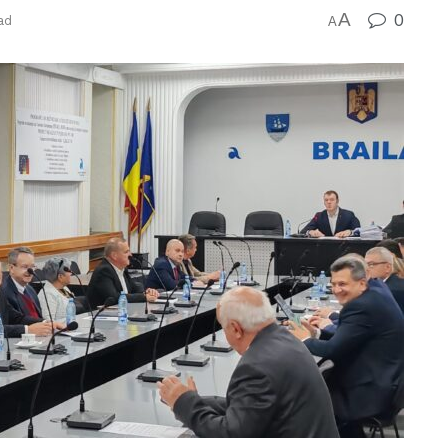
A
0
ad
A