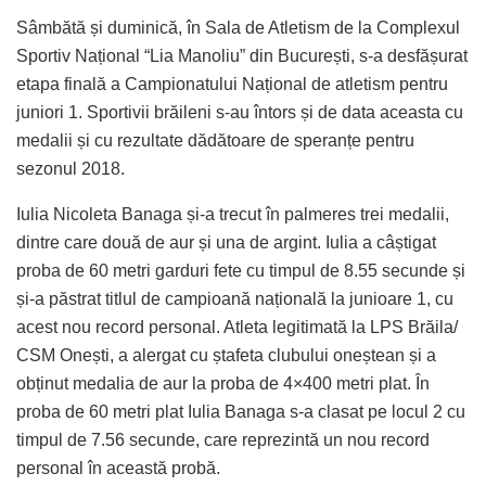
Sâmbătă și duminică, în Sala de Atletism de la Complexul
Sportiv Național “Lia Manoliu” din București, s-a desfășurat
etapa finală a Campionatului Național de atletism pentru
juniori 1. Sportivii brăileni s-au întors și de data aceasta cu
medalii și cu rezultate dădătoare de speranțe pentru
sezonul 2018.
Iulia Nicoleta Banaga și-a trecut în palmeres trei medalii,
dintre care două de aur și una de argint. Iulia a câștigat
proba de 60 metri garduri fete cu timpul de 8.55 secunde și
și-a păstrat titlul de campioană națională la junioare 1, cu
acest nou record personal. Atleta legitimată la LPS Brăila/
CSM Onești, a alergat cu ștafeta clubului oneștean și a
obținut medalia de aur la proba de 4×400 metri plat. În
proba de 60 metri plat Iulia Banaga s-a clasat pe locul 2 cu
timpul de 7.56 secunde, care reprezintă un nou record
personal în această probă.