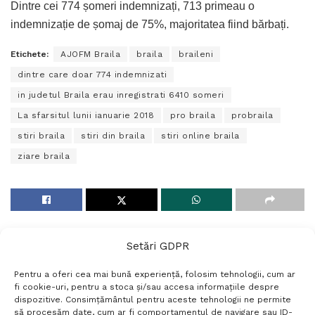
Dintre cei 774 șomeri indemnizați, 713 primeau o
indemnizație de șomaj de 75%, majoritatea fiind bărbați.
Etichete:
AJOFM Braila
braila
braileni
dintre care doar 774 indemnizati
in judetul Braila erau inregistrati 6410 someri
La sfarsitul lunii ianuarie 2018
pro braila
probraila
stiri braila
stiri din braila
stiri online braila
ziare braila
Setări GDPR
Pentru a oferi cea mai bună experiență, folosim tehnologii, cum ar
fi cookie-uri, pentru a stoca și/sau accesa informațiile despre
dispozitive. Consimțământul pentru aceste tehnologii ne permite
să procesăm date, cum ar fi comportamentul de navigare sau ID-