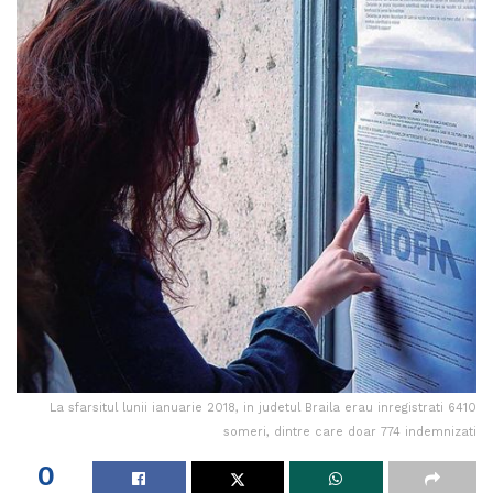
La sfarsitul lunii ianuarie 2018, in judetul Braila erau inregistrati 6410
someri, dintre care doar 774 indemnizati
0