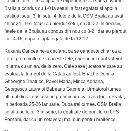
castiga cu 3-1, insa lipsa de experienta si-a spus cuvantul.
Braila a condus cu 1-0 la seturi, a fost egalata si apoi a
castigat setul 3. In setul 4, fetele de la CSM Braila au avut
chiar 24-19 si totusi au pierdut setul, cu 30-32. In decisiv,
fetele de la Braila au condus din nou cu 8-2 , dar au pierdut
cu 14-16, dupa o lupta egala de la 12-12.
Roxana Oancea ne-a declarat ca se gandeste chiar ca a
cerut prea multe de la aceste fete, care au inceput voleiul
in urma cu un an, de la zero. Cele sase jucatoare care au
evoluat la turneul de la Galati au fost: Enache Denisa,
Gheorghe Beatrice, Pavel Maria, Mirica Adriana,
Georgescu Laura si Babeanu Gabriela. Urmatorul turneu,
ultimul din aceasta serie preliminara, va avea loc la Braila,
in perioada 25-26 ianuarie. Dupa trei turnee, CSM Braila
se afla pe locul 3 in serie, la egalitate de puncte cu LPS
Focsani, dar cu un setaveraj mai bun pentru brailence.