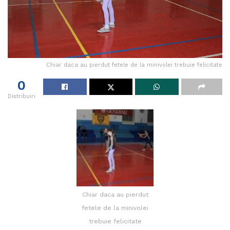
Chiar daca au pierdut fetele de la minivolei trebuie felicitate
0
Distribuiri
Chiar daca au pierdut
fetele de la minivolei
trebuie felicitate