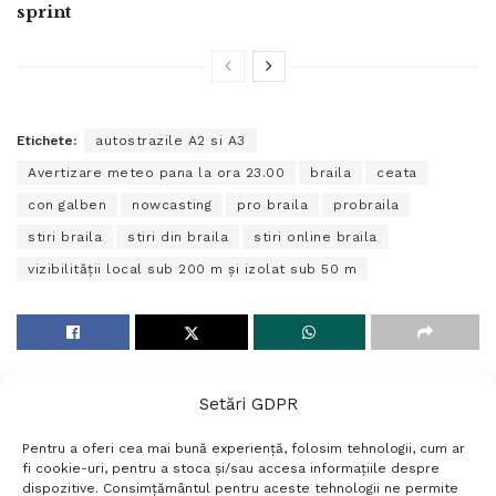
sprint
Etichete:
autostrazile A2 si A3
Avertizare meteo pana la ora 23.00
braila
ceata
con galben
nowcasting
pro braila
probraila
stiri braila
stiri din braila
stiri online braila
vizibilităţii local sub 200 m şi izolat sub 50 m
Setări GDPR
Pentru a oferi cea mai bună experiență, folosim tehnologii, cum ar
fi cookie-uri, pentru a stoca și/sau accesa informațiile despre
dispozitive. Consimțământul pentru aceste tehnologii ne permite