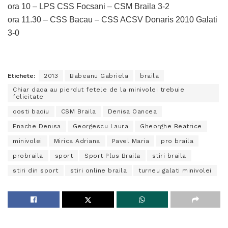
ora 10 – LPS CSS Focsani – CSM Braila 3-2
ora 11.30 – CSS Bacau – CSS ACSV Donaris 2010 Galati
3-0
Etichete:
2013
Babeanu Gabriela
braila
Chiar daca au pierdut fetele de la minivolei trebuie
felicitate
costi baciu
CSM Braila
Denisa Oancea
Enache Denisa
Georgescu Laura
Gheorghe Beatrice
minivolei
Mirica Adriana
Pavel Maria
pro braila
probraila
sport
Sport Plus Braila
stiri braila
stiri din sport
stiri online braila
turneu galati minivolei