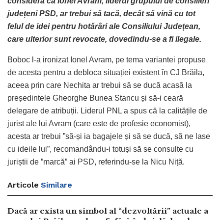
consideră că Ionel Avram, liderul grupului de consilieri
județeni PSD, ar trebui să tacă, decât să vină cu tot
felul de idei pentru hotărâri ale Consiliului Județean,
care ulterior sunt revocate, dovedindu-se a fi ilegale.
Boboc l-a ironizat Ionel Avram, pe tema variantei propuse
de acesta pentru a debloca situației existent în CJ Brăila,
aceea prin care Nechita ar trebui să se ducă acasă la
președintele Gheorghe Bunea Stancu și să-i ceară
delegare de atribuții. Liderul PNL a spus că la calitățile de
jurist ale lui Avram (care este de profesie economist),
acesta ar trebui ”să-și ia bagajele și să se ducă, să ne lase
cu ideile lui”, recomandându-i totuși să se consulte cu
juriștii de ”marcă” ai PSD, referindu-se la Nicu Niță.
Articole
Similare
Dacă ar exista un simbol al “dezvoltării” actuale a