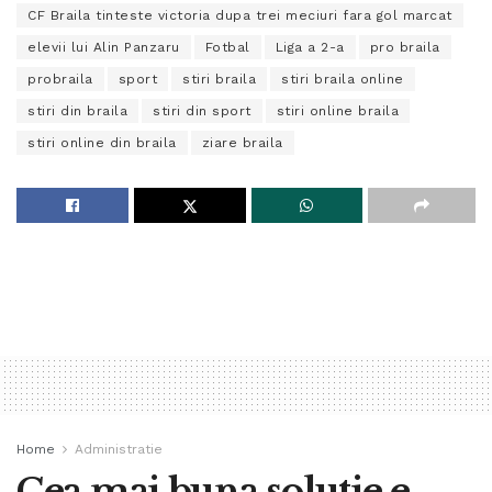
CF Braila tinteste victoria dupa trei meciuri fara gol marcat
elevii lui Alin Panzaru
Fotbal
Liga a 2-a
pro braila
probraila
sport
stiri braila
stiri braila online
stiri din braila
stiri din sport
stiri online braila
stiri online din braila
ziare braila
Home
Administratie
Cea mai buna solutie e