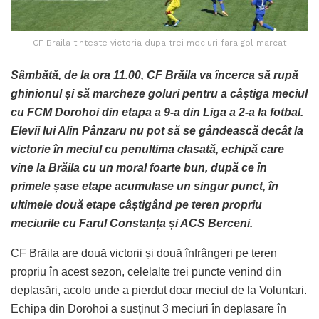
CF Braila tinteste victoria dupa trei meciuri fara gol marcat
Sâmbătă, de la ora 11.00, CF Brăila va încerca să rupă
ghinionul și să marcheze goluri pentru a câștiga meciul
cu FCM Dorohoi din etapa a 9-a din Liga a 2-a la fotbal.
Elevii lui Alin Pânzaru nu pot să se gândească decât la
victorie în meciul cu penultima clasată, echipă care
vine la Brăila cu un moral foarte bun, după ce în
primele șase etape acumulase un singur punct, în
ultimele două etape câștigând pe teren propriu
meciurile cu Farul Constanța și ACS Berceni.
CF Brăila are două victorii și două înfrângeri pe teren
propriu în acest sezon, celelalte trei puncte venind din
deplasări, acolo unde a pierdut doar meciul de la Voluntari.
Echipa din Dorohoi a susținut 3 meciuri în deplasare în