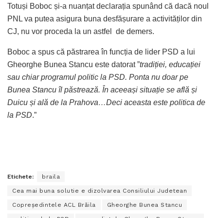
Totuși Boboc și-a nuanțat declarația spunând că dacă noul
PNL va putea asigura buna desfășurare a activităților din
CJ, nu vor proceda la un astfel de demers.
Boboc a spus că păstrarea în funcția de lider PSD a lui
Gheorghe Bunea Stancu este datorat ”
tradiției, educației
sau chiar programul politic la PSD. Ponta nu doar pe
Bunea Stancu îl păstrează. În aceeași situație se află și
Duicu și ală de la Prahova…Deci aceasta este politica de
la PSD
.”
Etichete:
braila
Cea mai buna solutie e dizolvarea Consiliului Judetean
Copreședintele ACL Brăila
Gheorghe Bunea Stancu