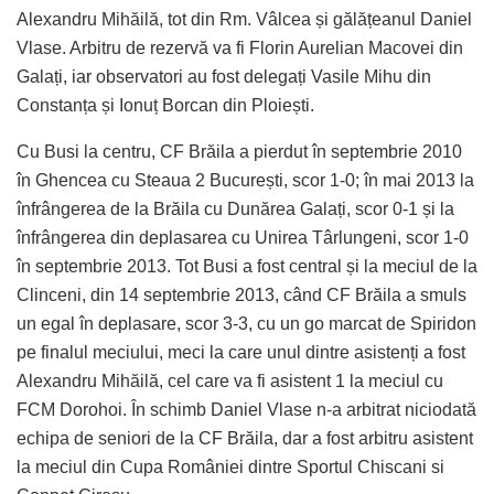
Alexandru Mihăilă, tot din Rm. Vâlcea și gălățeanul Daniel
Vlase. Arbitru de rezervă va fi Florin Aurelian Macovei din
Galați, iar observatori au fost delegați Vasile Mihu din
Constanța și Ionuț Borcan din Ploiești.
Cu Busi la centru, CF Brăila a pierdut în septembrie 2010
în Ghencea cu Steaua 2 București, scor 1-0; în mai 2013 la
înfrângerea de la Brăila cu Dunărea Galați, scor 0-1 și la
înfrângerea din deplasarea cu Unirea Târlungeni, scor 1-0
în septembrie 2013. Tot Busi a fost central și la meciul de la
Clinceni, din 14 septembrie 2013, când CF Brăila a smuls
un egal în deplasare, scor 3-3, cu un go marcat de Spiridon
pe finalul meciului, meci la care unul dintre asistenți a fost
Alexandru Mihăilă, cel care va fi asistent 1 la meciul cu
FCM Dorohoi. În schimb Daniel Vlase n-a arbitrat niciodată
echipa de seniori de la CF Brăila, dar a fost arbitru asistent
la meciul din Cupa României dintre Sportul Chiscani si