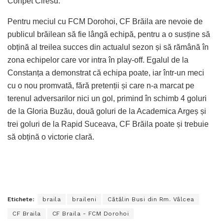
Conpet Ciresu.
Pentru meciul cu FCM Dorohoi, CF Brăila are nevoie de
publicul brăilean să fie lângă echipă, pentru a o susține să
obțină al treilea succes din actualul sezon și să rămână în
zona echipelor care vor intra în play-off. Egalul de la
Constanța a demonstrat că echipa poate, iar într-un meci
cu o nou promvată, fără pretenții și care n-a marcat pe
terenul adversarilor nici un gol, primind în schimb 4 goluri
de la Gloria Buzău, două goluri de la Academica Argeș și
trei goluri de la Rapid Suceava, CF Brăila poate și trebuie
să obțină o victorie clară.
Etichete:
braila
braileni
Cătălin Busi din Rm. Vâlcea
CF Braila
CF Braila - FCM Dorohoi