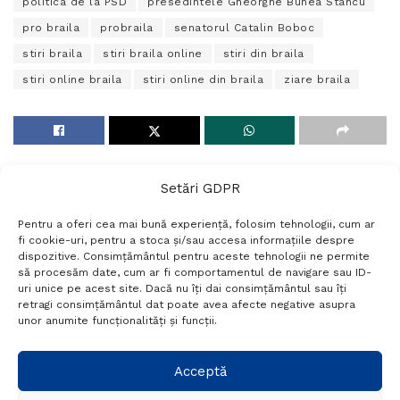
politica de la PSD
presedintele Gheorghe Bunea Stancu
pro braila
probraila
senatorul Catalin Boboc
stiri braila
stiri braila online
stiri din braila
stiri online braila
stiri online din braila
ziare braila
Setări GDPR
Pentru a oferi cea mai bună experiență, folosim tehnologii, cum ar
fi cookie-uri, pentru a stoca și/sau accesa informațiile despre
dispozitive. Consimțământul pentru aceste tehnologii ne permite
să procesăm date, cum ar fi comportamentul de navigare sau ID-
uri unice pe acest site. Dacă nu îți dai consimțământul sau îți
Termeni si conditii
Politică de confidențialitate
retragi consimțământul dat poate avea afecte negative asupra
Politica cookies
Setări GDPR
Contact
unor anumite funcționalități și funcții.
Telefon:
+40 788 760 194
Acceptă