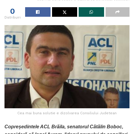
0
Distribuiri
Cea mai buna solutie e dizolvarea Consiliului Judetean
Copreședintele ACL Brăila, senatorul Cătălin Boboc,