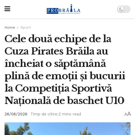
Home
Sport
Cele două echipe de la
Cuza Pirates Brăila au
încheiat o săptămână
plină de emoții și bucurii
la Competiția Sportivă
Națională de baschet U10
A
26/06/2026
Timp de citire:2 mins read
A