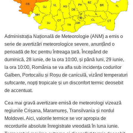
Administrația Națională de Meteorologie (ANM) a emis o
serie de avertizări meteorologice severe, anunțând o
perioadă de foc pentru întreaga țară. Începând de
duminică, 28 iunie, de la ora 10:00, și până luni, 29 iunie,
la ora 10:00, România se va afla sub incidența codurilor
Galben, Portocaliu și Roșu de caniculă, vizând temperaturi
sufocante, nopți tropicale și un disconfort termic deosebit
de accentuat.
Cea mai gravă avertizare emisă de meteorologi vizează
regiunile Crișana, Maramureș, Transilvania și nordul
Moldovei. Aici, valorile termice se vor apropia de
recordurile absolute înregistrate vreodată în luna iunie.