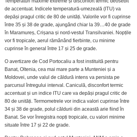
Temperaturi maxime extreme și disconfort termic deosebit
de accentuat. Indicele temperatură-umezeală (ITU) va
depăși pragul critic de 80 de unități. Valorile vor fi cuprinse
între 35 și 38 de grade, ajungând chiar la 39…40 de grade
în Maramureș, Crișana și nord-vestul Transilvaniei. Nopțile
vor fi tropicale, aerul rămânând fierbinte, cu minime
cuprinse în general între 17 și 25 de grade.
O avertizare de Cod Portocaliu a fost instituită pentru
Banat, Oltenia, cea mai mare parte a Munteniei și a
Moldovei, unde valul de căldură intens va persista pe
parcursul întregului interval. Caniculă, disconfort termic
accentuat și un indice ITU care va depăși pragul critic de
80 de unități. Termometrele vor indica valori cuprinse între
34 și 38 de grade, polul căldurii din această arie fiind în
Banat. Se vor înregistra nopți tropicale, cu valori minime
situate între 17 și 22 de grade.