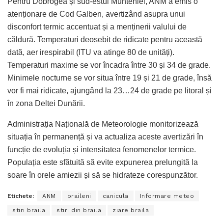
Pentru Dobrogea și sud-estul Munteniei, ANM a emis o
atenționare de Cod Galben, avertizând asupra unui
disconfort termic accentuat și a menținerii valului de
căldură. Temperaturi deosebit de ridicate pentru această
dată, aer irespirabil (ITU va atinge 80 de unități).
Temperaturi maxime se vor încadra între 30 și 34 de grade.
Minimele nocturne se vor situa între 19 și 21 de grade, însă
vor fi mai ridicate, ajungând la 23…24 de grade pe litoral și
în zona Deltei Dunării.
Administrația Națională de Meteorologie monitorizează
situația în permanență și va actualiza aceste avertizări în
funcție de evoluția și intensitatea fenomenelor termice.
Populația este sfătuită să evite expunerea prelungită la
soare în orele amiezii și să se hidrateze corespunzător.
Etichete:
ANM
braileni
canicula
Informare meteo
stiri braila
stiri din braila
ziare braila