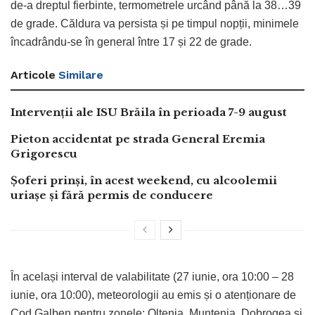
de-a dreptul fierbinte, termometrele urcând până la 38…39
de grade. Căldura va persista și pe timpul nopții, minimele
încadrându-se în general între 17 și 22 de grade.
Articole
Similare
Intervenții ale ISU Brăila în perioada 7-9 august
Pieton accidentat pe strada General Eremia
Grigorescu
Șoferi prinși, în acest weekend, cu alcoolemii
uriașe și fără permis de conducere
În același interval de valabilitate (27 iunie, ora 10:00 – 28
iunie, ora 10:00), meteorologii au emis și o atenționare de
Cod Galben pentru zonele: Oltenia, Muntenia, Dobrogea și