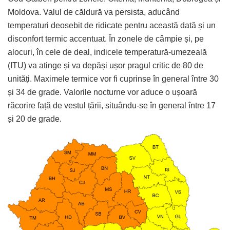
Moldova. Valul de căldură va persista, aducând
temperaturi deosebit de ridicate pentru această dată și un
disconfort termic accentuat. În zonele de câmpie și, pe
alocuri, în cele de deal, indicele temperatură-umezeală
(ITU) va atinge și va depăși ușor pragul critic de 80 de
unități. Maximele termice vor fi cuprinse în general între 30
și 34 de grade. Valorile nocturne vor aduce o ușoară
răcorire față de vestul țării, situându-se în general între 17
și 20 de grade.