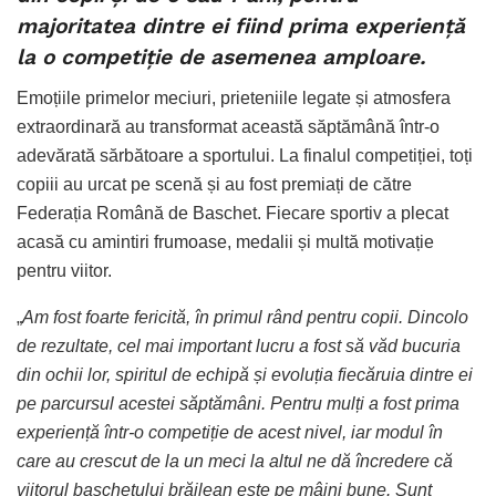
majoritatea dintre ei fiind prima experiență
la o competiție de asemenea amploare.
Emoțiile primelor meciuri, prieteniile legate și atmosfera
extraordinară au transformat această săptămână într-o
adevărată sărbătoare a sportului. La finalul competiției, toți
copiii au urcat pe scenă și au fost premiați de către
Federația Română de Baschet. Fiecare sportiv a plecat
acasă cu amintiri frumoase, medalii și multă motivație
pentru viitor.
„
Am fost foarte fericită, în primul rând pentru copii. Dincolo
de rezultate, cel mai important lucru a fost să văd bucuria
din ochii lor, spiritul de echipă și evoluția fiecăruia dintre ei
pe parcursul acestei săptămâni. Pentru mulți a fost prima
experiență într-o competiție de acest nivel, iar modul în
care au crescut de la un meci la altul ne dă încredere că
viitorul baschetului brăilean este pe mâini bune. Sunt