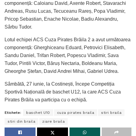
componență: Caloianu David, Axente Robert, Stavarachi
Andreas, Rusu Lucas, Tecuceanu Rareș, Popa Vladimir,
Pricop Sebastian, Enache Nicolae, Badiu Alexandru,
Sârbu Tudor.
Lotul echipei ACS Cuza Pirates Brăila 2 a avut următoarea
componență: Gherghiceanu Eduard, Petrovici Elisabeth,
Sandu Daniel, Trifan Robert, Popescu Vladimir, Sava
Tudor, Pintili Victor, Băruș Nectaria, Boldeanu Maria,
Gheorghe Ștefan, David Andrei Mihai, Gabriel Udrea.
Sâmbătă, 27 iunie, la Costinești, începe Competiția
Sportivă Națională de baschet U12, la care ACS Cuza
Pirates Brăila va participa cu o echipă.
Etichete:
baschet U10
cuza pirates braila
stiri braila
stiri din braila
ziare braila