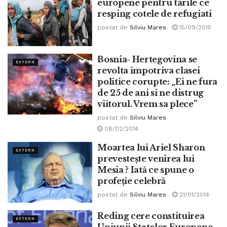
europene pentru tarile ce
resping cotele de refugiati
postat de
Silviu Mares
15/09/2015
Bosnia- Hertegovina se
EXTERN
revolta impotriva clasei
politice corupte: „Ei ne fura
de 25 de ani si ne distrug
viitorul. Vrem sa plece”
postat de
Silviu Mares
08/02/2014
Moartea lui Ariel Sharon
EXTERN
prevestește venirea lui
Mesia ? Iată ce spune o
profeție celebră
postat de
Silviu Mares
21/01/2014
Reding cere constituirea
EXTERN
Uniunii Statelor Europene,