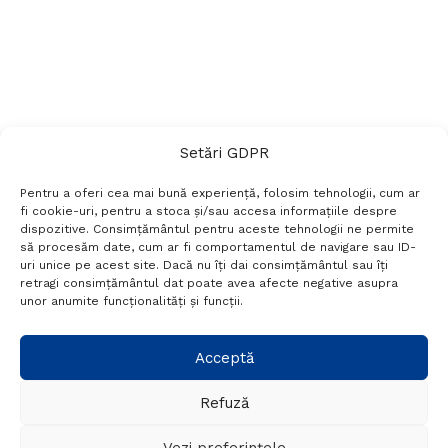
Setări GDPR
Pentru a oferi cea mai bună experiență, folosim tehnologii, cum ar
fi cookie-uri, pentru a stoca și/sau accesa informațiile despre
dispozitive. Consimțământul pentru aceste tehnologii ne permite
să procesăm date, cum ar fi comportamentul de navigare sau ID-
uri unice pe acest site. Dacă nu îți dai consimțământul sau îți
Termeni si conditii
Politică de confidențialitate
retragi consimțământul dat poate avea afecte negative asupra
Politica cookies
Setări GDPR
Contact
unor anumite funcționalități și funcții.
Telefon:
+40 788 760 194
Acceptă
Refuză
© Probr.ro 2022. Created by
I
MCreative.ro
.
Vezi preferințele