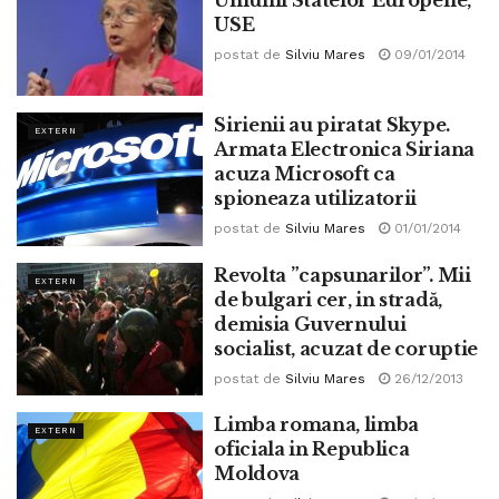
USE
postat de
Silviu Mares
09/01/2014
Sirienii au piratat Skype.
EXTERN
Armata Electronica Siriana
acuza Microsoft ca
spioneaza utilizatorii
postat de
Silviu Mares
01/01/2014
Revolta ”capsunarilor”. Mii
EXTERN
de bulgari cer, in stradă,
demisia Guvernului
socialist, acuzat de coruptie
postat de
Silviu Mares
26/12/2013
Limba romana, limba
EXTERN
oficiala in Republica
Moldova