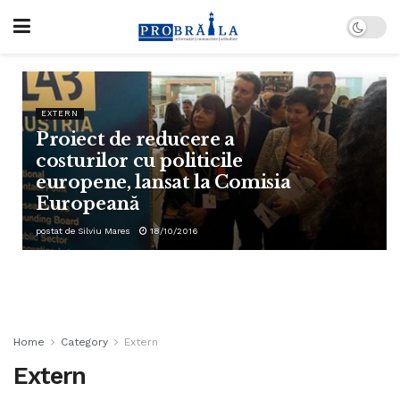
EXTERN
Proiect de reducere a
costurilor cu politicile
europene, lansat la Comisia
Europeană
postat de
Silviu Mares
18/10/2016
Home
Category
Extern
Extern