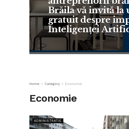
antreprenorii bră
Brăila vă invită l
gratuit despre i
Inteligenței Artifi
Home
Category
Economie
Economie
ADMINISTRATIE