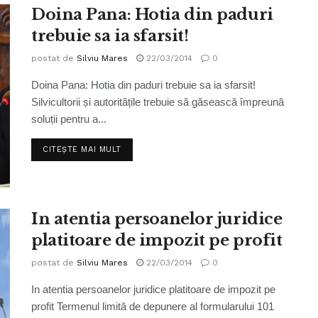
Doina Pana: Hotia din paduri
trebuie sa ia sfarsit!
postat de
Silviu Mares
22/03/2014
0
Doina Pana: Hotia din paduri trebuie sa ia sfarsit!
Silvicultorii și autoritățile trebuie să găsească împreună
soluții pentru a...
CITEȘTE MAI MULT
In atentia persoanelor juridice
platitoare de impozit pe profit
postat de
Silviu Mares
22/03/2014
0
In atentia persoanelor juridice platitoare de impozit pe
profit Termenul limită de depunere al formularului 101