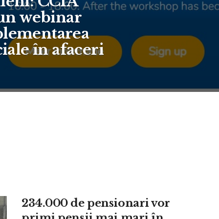
ileni: CCIA
a un webinar
mplementarea
ciale în afaceri
234.000 de pensionari vor
primi pensii mai mari în