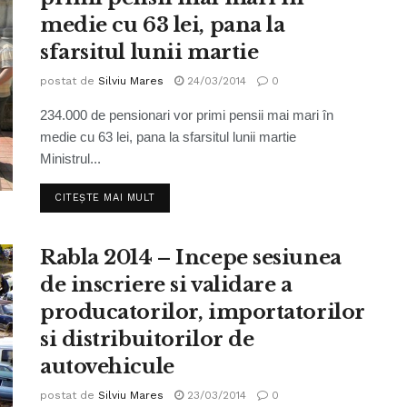
medie cu 63 lei, pana la
sfarsitul lunii martie
postat de
Silviu Mares
24/03/2014
0
234.000 de pensionari vor primi pensii mai mari în
medie cu 63 lei, pana la sfarsitul lunii martie
Ministrul...
CITEȘTE MAI MULT
Rabla 2014 – Incepe sesiunea
de inscriere si validare a
producatorilor, importatorilor
si distribuitorilor de
autovehicule
postat de
Silviu Mares
23/03/2014
0