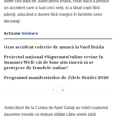
astfel cea dată de Judecătoria Brăila, chiar dacă a produs
un accident care a luat cinci vieţi, și a lăsat copii fără
părinţi, aducând o durere fără margini în familiile celor
decedaţi.
Articole
Similare
Grav accident colectiv de muncă la Vard Brăila
Proiectul național #SigurantaOnline revine la
Summer Well: cât de bine știu tinerii să se
protejeze de fraudele online?
Programul manifestărilor de Zilele Brăilei 2026
Judecătorii de la Curtea de Apel Galaţi au mărit cuatumul
daunelor morale ce trebuie plătite către unele părţi