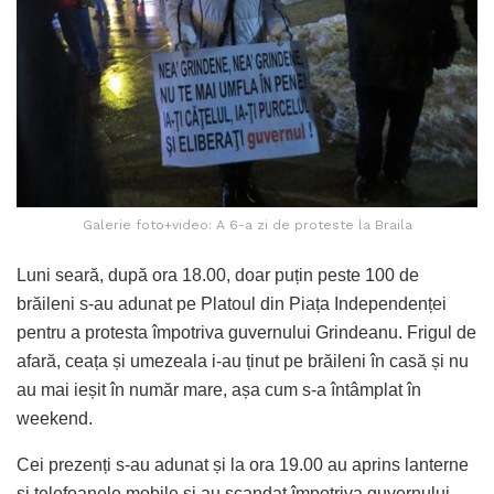
Galerie foto+video: A 6-a zi de proteste la Braila
Luni seară, după ora 18.00, doar puțin peste 100 de
brăileni s-au adunat pe Platoul din Piața Independenței
pentru a protesta împotriva guvernului Grindeanu. Frigul de
afară, ceața și umezeala i-au ținut pe brăileni în casă și nu
au mai ieșit în număr mare, așa cum s-a întâmplat în
weekend.
Cei prezenți s-au adunat și la ora 19.00 au aprins lanterne
și telefoanele mobile și au scandat împotriva guvernului.