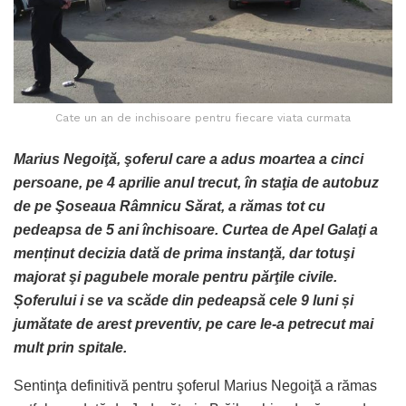
Cate un an de inchisoare pentru fiecare viata curmata
Marius Negoiţă, şoferul care a adus moartea a cinci
persoane, pe 4 aprilie anul trecut, în staţia de autobuz
de pe Şoseaua Râmnicu Sărat, a rămas tot cu
pedeapsa de 5 ani închisoare. Curtea de Apel Galaţi a
menținut decizia dată de prima instanţă, dar totuşi
majorat şi pagubele morale pentru părţile civile.
Șoferului i se va scăde din pedeapsă cele 9 luni și
jumătate de arest preventiv, pe care le-a petrecut mai
mult prin spitale.
Sentinţa definitivă pentru şoferul Marius Negoiţă a rămas