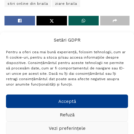
stiri online din braila
ziare braila
Setări GDPR
Pentru a oferi cea mai bună experiență, folosim tehnologii, cum ar
fi cookie-uri, pentru a stoca și/sau accesa informațiile despre
dispozitive. Consimțământul pentru aceste tehnologii ne permite
să procesăm date, cum ar fi comportamentul de navigare sau ID-
uri unice pe acest site. Dacă nu îți dai consimțământul sau îți
Termeni si conditii
Politică de confidențialitate
retragi consimțământul dat poate avea afecte negative asupra
Politica cookies
Setări GDPR
Contact
unor anumite funcționalități și funcții.
Telefon:
+40 788 760 194
Acceptă
Refuză
© Probr.ro 2022. Created by
I
MCreative.ro
.
Vezi preferințele