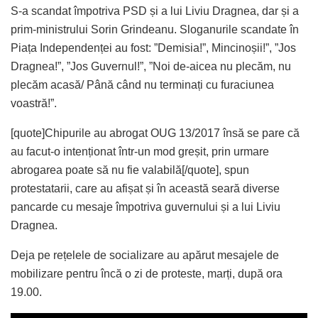
S-a scandat împotriva PSD și a lui Liviu Dragnea, dar și a
prim-ministrului Sorin Grindeanu. Sloganurile scandate în
Piața Independenței au fost: ”Demisia!”, Mincinoșii!”, ”Jos
Dragnea!”, ”Jos Guvernul!”, ”Noi de-aicea nu plecăm, nu
plecăm acasă/ Până când nu terminați cu furaciunea
voastră!”.
[quote]Chipurile au abrogat OUG 13/2017 însă se pare că
au facut-o intenționat într-un mod greșit, prin urmare
abrogarea poate să nu fie valabilă[/quote], spun
protestatarii, care au afișat și în această seară diverse
pancarde cu mesaje împotriva guvernului și a lui Liviu
Dragnea.
Deja pe rețelele de socializare au apărut mesajele de
mobilizare pentru încă o zi de proteste, marți, după ora
19.00.