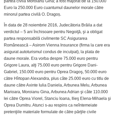
partea civilă Moroianu Gina; a fost majorat de la 150.000
Euro la 250.000 Euro cuantumul daunelor morale către
minorul partea civilă O. Dragoș.
În data de 28 noiembrie 2016, Judecătoria Brăila a dat
verdictul – 5 ani închisoare pentru Negoiţă, şi a obligat
partea responsabilă civilmente SC Asigurarea
Românească – Asirom Vienna Insurance (firma la care era
asigurat autoturismul condus de inculpat), la plata de
daune morale. Era vorba despre 75.000 euro pentru
Grigore Laura, alţi 75.000 euro pentru Grigore Dani-
Gabriel, 150.000 euro pentru Oprea Dragoş, 50.000 euro
către Hîrtopan Alexandra, plus câte 25.000 euro cu titlu de
daune către Axinte Iulia Daniela, Arbunea Melu, Arbunea
Marioara, Moroianu Gina, Arbunea Adrian şi câte 110.000
lei către Oprea Viorel, Stanciu Ioana, Ilieş Elena-Mihaela şi
Oprea Dumitru. Atunci s-au respins ca neîntemeiate
pretenţiile materiale formulate de către părţile civile