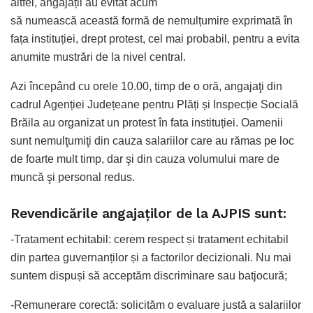
altfel, angajații au evitat acum
să numească această formă de nemulțumire exprimată în
fața instituției, drept protest, cel mai probabil, pentru a evita
anumite mustrări de la nivel central.
Azi începând cu orele 10.00, timp de o oră, angajaţi din
cadrul Agenției Județeane pentru Plăți și Inspecție Socială
Brăila au organizat un protest în fata instituției. Oamenii
sunt nemulţumiţi din cauza salariilor care au rămas pe loc
de foarte mult timp, dar şi din cauza volumului mare de
muncă şi personal redus.
Revendicările angajaților de la AJPIS sunt:
-Tratament echitabil: cerem respect și tratament echitabil
din partea guvernanților și a factorilor decizionali. Nu mai
suntem dispuși să acceptăm discriminare sau batjocură;
-Remunerare corectă: solicităm o evaluare justă a salariilor