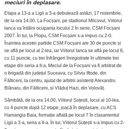
meciuri în deplasare.
Etapa a 13-a a Ligii a 3-a debutează astăzi, 17 noiembrie,
de la ora 14.00. La Focșani, pe stadionul Milcovul, Viitorul
Ianca va întâlni ocupanta locului 2 în serie, CSM Focșani
2007. În tur, la Plopu, CSM Focșani s-a impus cu 2-0.
Înaintea acestei partide CSM Focșani are 30 de puncte și
se află pe locul al 2-lea, iar Viitorul Ianca se află pe locul 8,
cu 11 puncte, cu trei înfrângeri înregistrate în ultimele trei
etape din seria a II-a. Meciul de la Focșani va fi arbitrat de
o brigadă din județul Suceava, cu Silviu Iftode, din
Fălticeni, la centru, ajutat de arbitrii asistenți Alexandru
Blănaru, din Fălticeni, și Vlăduț Hazi, din Volovăț.
Sâmbătă, de la ora 14.00, Viitorul Șuțești, locul al 10-lea,
cu 4 puncte după 12 etape, joacă în deplasare, cu ACS
Hamangia Baia, formație aflată pe locul 7 în clasamentul
Ligii a 3-a, seria a II-a. În tur, Viitorul Șuțești s-a impus cu 2-