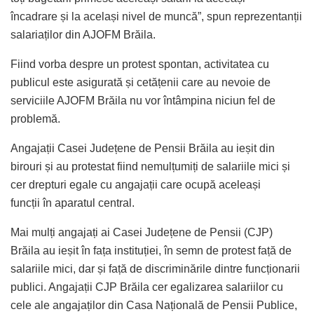
încadrare și la același nivel de muncă”, spun reprezentanții
salariaților din AJOFM Brăila.
Fiind vorba despre un protest spontan, activitatea cu
publicul este asigurată și cetățenii care au nevoie de
serviciile AJOFM Brăila nu vor întâmpina niciun fel de
problemă.
Angajații Casei Județene de Pensii Brăila au ieșit din
birouri și au protestat fiind nemulțumiți de salariile mici și
cer drepturi egale cu angajații care ocupă aceleași
funcții în aparatul central.
Mai mulți angajați ai Casei Județene de Pensii (CJP)
Brăila au ieșit în fața instituției, în semn de protest față de
salariile mici, dar și față de discriminările dintre funcționarii
publici. Angajații CJP Brăila cer egalizarea salariilor cu
cele ale angajaților din Casa Națională de Pensii Publice,