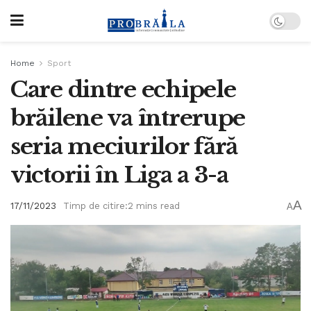
Home
Sport
Care dintre echipele
brăilene va întrerupe
seria meciurilor fără
victorii în Liga a 3-a
A
17/11/2023
Timp de citire:2 mins read
A