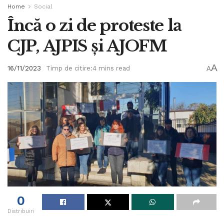
Home
Social
Încă o zi de proteste la
CJP, AJPIS și AJOFM
A
16/11/2023
Timp de citire:4 mins read
A
0
Distribuiri