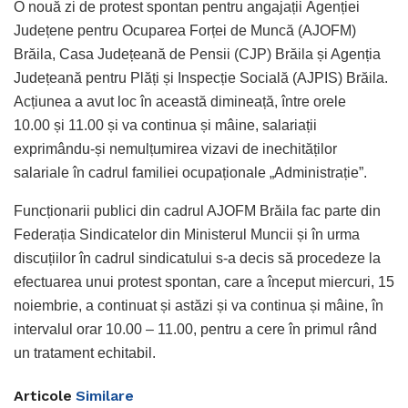
O nouă zi de protest spontan pentru angajații Agenției
Județene pentru Ocuparea Forței de Muncă (AJOFM)
Brăila, Casa Județeană de Pensii (CJP) Brăila și Agenția
Județeană pentru Plăți și Inspecție Socială (AJPIS) Brăila.
Acțiunea a avut loc în această dimineață, între orele
10.00 și 11.00 și va continua și mâine, salariații
exprimându-și nemulțumirea vizavi de inechităților
salariale în cadrul familiei ocupaționale „Administrație”.
Funcționarii publici din cadrul AJOFM Brăila fac parte din
Federația Sindicatelor din Ministerul Muncii și în urma
discuțiilor în cadrul sindicatului s-a decis să procedeze la
efectuarea unui protest spontan, care a început miercuri, 15
noiembrie, a continuat și astăzi și va continua și mâine, în
intervalul orar 10.00 – 11.00, pentru a cere în primul rând
un tratament echitabil.
Articole
Similare