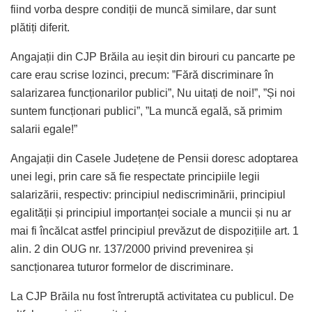
fiind vorba despre condiții de muncă similare, dar sunt
plătiți diferit.
Angajații din CJP Brăila au ieșit din birouri cu pancarte pe
care erau scrise lozinci, precum: ”Fără discriminare în
salarizarea funcționarilor publici”, Nu uitați de noi!”, ”Și noi
suntem funcționari publici”, ”La muncă egală, să primim
salarii egale!”
Angajații din Casele Județene de Pensii doresc adoptarea
unei legi, prin care să fie respectate principiile legii
salarizării, respectiv: principiul nediscriminării, principiul
egalității și principiul importanței sociale a muncii și nu ar
mai fi încălcat astfel principiul prevăzut de dispozițiile art. 1
alin. 2 din OUG nr. 137/2000 privind prevenirea și
sancționarea tuturor formelor de discriminare.
La CJP Brăila nu fost întreruptă activitatea cu publicul. De