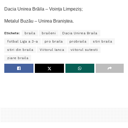
Dacia Unirea Brăila – Voința Limpeziș;
Metalul Buzău – Unirea Braniștea.
Etichete:
braila
braileni
Dacia Unirea Braila
fotbal Liga a 3-a
pro braila
probraila
stiri braila
stiri din braila
Viitorul Ianca
viitorul sutesti
ziare braila