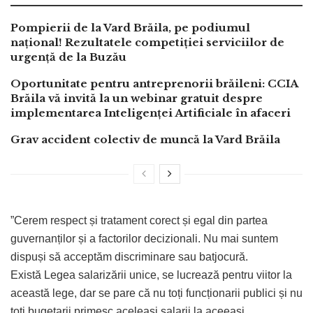
Pompierii de la Vard Brăila, pe podiumul
național! Rezultatele competiției serviciilor de
urgență de la Buzău
Oportunitate pentru antreprenorii brăileni: CCIA
Brăila vă invită la un webinar gratuit despre
implementarea Inteligenței Artificiale în afaceri
Grav accident colectiv de muncă la Vard Brăila
”Cerem respect și tratament corect și egal din partea
guvernanților și a factorilor decizionali. Nu mai suntem
dispuși să acceptăm discriminare sau batjocură.
Există Legea salarizării unice, se lucrează pentru viitor la
această lege, dar se pare că nu toți funcționarii publici și nu
toți bugetarii primesc aceleași salarii la aceeași