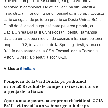
0 pe teren propriu, aceasta fiind și singura victorie a
acestora în campionat. De atunci, echipa din Șuțești a
înregistrat 7 înfrângeri la rând, reușind să întrerupă această
serie cu egalul de pe teren propriu cu Dacia Unirea Brăila.
După două victorii surprinzătoare pe teren propriu, cu
Dacia Unirea Brăila și CSM Focșani, pentru Hamangia
Baia au urmat două meciuri de coșmar, înfrângere pe teren
propriu cu 0-3, în fața celor de la Sporting Liești, și una cu
0-11 în deplasarea de la CSM Focșani, dar la Focșani și
Viitorul Șuțești a pierdut la scor, 0-10.
Articole
Similare
Pompierii de la Vard Brăila, pe podiumul
național! Rezultatele competiției serviciilor de
urgență de la Buzău
Oportunitate pentru antreprenorii brăileni: CCIA
Brăila vă invită la un webinar gratuit despre