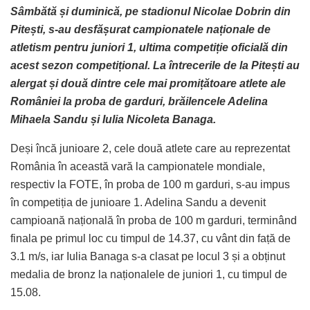
Sâmbătă și duminică, pe stadionul Nicolae Dobrin din
Pitești, s-au desfășurat campionatele naționale de
atletism pentru juniori 1, ultima competiție oficială din
acest sezon competițional. La întrecerile de la Pitești au
alergat și două dintre cele mai promițătoare atlete ale
României la proba de garduri, brăilencele Adelina
Mihaela Sandu și Iulia Nicoleta Banaga.
Deși încă junioare 2, cele două atlete care au reprezentat
România în această vară la campionatele mondiale,
respectiv la FOTE, în proba de 100 m garduri, s-au impus
în competiția de junioare 1. Adelina Sandu a devenit
campioană națională în proba de 100 m garduri, terminând
finala pe primul loc cu timpul de 14.37, cu vânt din față de
3.1 m/s, iar Iulia Banaga s-a clasat pe locul 3 și a obținut
medalia de bronz la naționalele de juniori 1, cu timpul de
15.08.