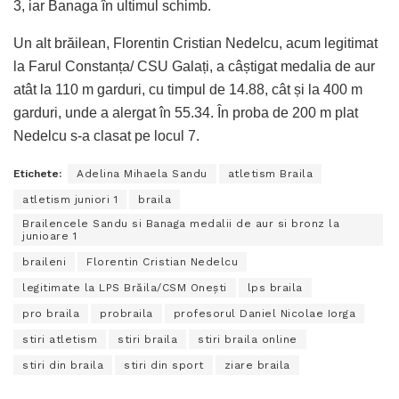
3, iar Banaga în ultimul schimb.
Un alt brăilean, Florentin Cristian Nedelcu, acum legitimat
la Farul Constanța/ CSU Galați, a câștigat medalia de aur
atât la 110 m garduri, cu timpul de 14.88, cât și la 400 m
garduri, unde a alergat în 55.34. În proba de 200 m plat
Nedelcu s-a clasat pe locul 7.
Etichete:
Adelina Mihaela Sandu
atletism Braila
atletism juniori 1
braila
Brailencele Sandu si Banaga medalii de aur si bronz la
junioare 1
braileni
Florentin Cristian Nedelcu
legitimate la LPS Brăila/CSM Onești
lps braila
pro braila
probraila
profesorul Daniel Nicolae Iorga
stiri atletism
stiri braila
stiri braila online
stiri din braila
stiri din sport
ziare braila