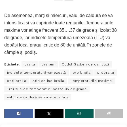
De asemenea, marți și miercuri, valul de căldură se va
intensifica și va cuprinde toate regiunile. Temperaturile
maxime vor atinge frecvent 35….37 de grade și izolat 38
de grade, iar indicele temperatură-umezeală (ITU) va
depăși local pragul critic de 80 de unități, în zonele de
câmpie și podiș.
Etichete:
braila
braileni
Codul Galben de caniculă
indicele temperatură-umezeală
pro braila
probraila
stiri braila
stiri online braila
Temperaturile maxime
Trei zile de temperaturi peste 35 de grade
valul de căldură se va intensifica