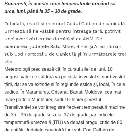
București, în aceste zone temperaturile urmând să
urce, luni, până la 35 – 38 de grade.
Totodată, marți și miercuri Codul Galben de caniculă
urmează să fie valabil pentru întreaga țară, potrivit
unei avertizări emise duminică de ANM. De
asemenea, județele Satu Mare, Bihor și Arad rămân
sub Cod Portocaliu de Caniculă și în următoarele trei
zile.
Meteorologii precizează că, în cursul zilei de luni, 10
august, valul de căldură va persista în vestul și nord-vestul
țării, dar se va extinde și în regiunile estice și, local, în cele
sudice. În Maramureș, Crișana, Banat, Moldova, cea mai
mare parte a Munteniei, sudul Olteniei și vestul
Transilvaniei se vor înregistra frecvent temperaturi maxime
de 35…36 de grade și izolat 37 de grade, iar indicele
temperatură-umezeală (ITU) va depăși pragul critic de 80
de unități. Județele care intră luni sub Cod Galben de