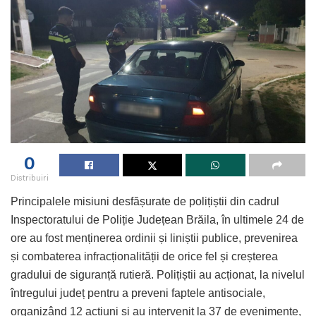
0
Distribuiri
Principalele misiuni desfășurate de polițiștii din cadrul
Inspectoratului de Poliție Județean Brăila, în ultimele 24 de
ore au fost menținerea ordinii și liniștii publice, prevenirea
și combaterea infracționalității de orice fel și creșterea
gradului de siguranță rutieră. Polițiștii au acționat, la nivelul
întregului județ pentru a preveni faptele antisociale,
organizând 12 acțiuni și au intervenit la 37 de evenimente,