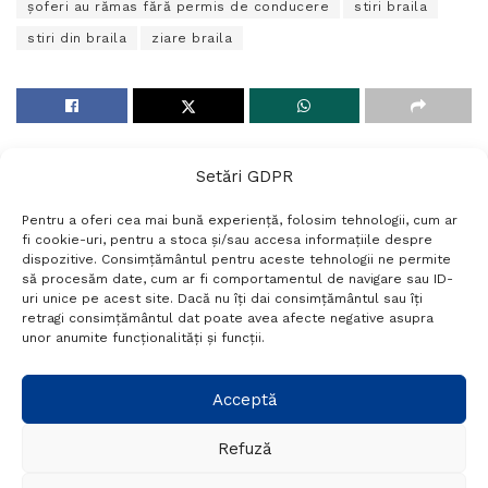
șoferi au rămas fără permis de conducere
stiri braila
stiri din braila
ziare braila
Setări GDPR
Pentru a oferi cea mai bună experiență, folosim tehnologii, cum ar
fi cookie-uri, pentru a stoca și/sau accesa informațiile despre
dispozitive. Consimțământul pentru aceste tehnologii ne permite
să procesăm date, cum ar fi comportamentul de navigare sau ID-
uri unice pe acest site. Dacă nu îți dai consimțământul sau îți
Termeni si conditii
Politică de confidențialitate
retragi consimțământul dat poate avea afecte negative asupra
Politica cookies
Setări GDPR
Contact
unor anumite funcționalități și funcții.
Telefon:
+40 788 760 194
Acceptă
Refuză
© Probr.ro 2022. Created by
I
MCreative.ro
.