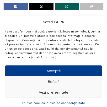
Setări GDPR
Pentru a oferi cea mai bună experiență, folosim tehnologii, cum ar
fi cookie-uri, pentru a stoca și/sau accesa informațiile despre
dispozitive. Consimțământul pentru aceste tehnologii ne permite
să procesăm date, cum ar fi comportamentul de navigare sau ID-
uri unice pe acest site. Dacă nu îți dai consimțământul sau îți
Termeni si conditii
Politică de confidențialitate
retragi consimțământul dat poate avea afecte negative asupra
Politica cookies
Setări GDPR
Contact
unor anumite funcționalități și funcții.
Telefon:
+40 788 760 194
Acceptă
Refuză
© Probr.ro 2022. Created by
I
MCreative.ro
.
Vezi preferințele
Politica cookies
Politică de confidențialitate