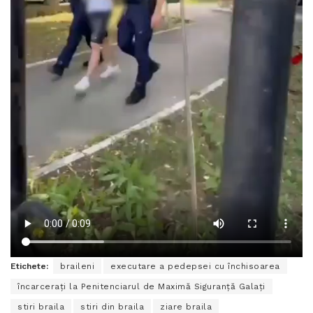
Etichete:
braileni
executare a pedepsei cu închisoarea
încarcerați la Penitenciarul de Maximă Siguranță Galați
stiri braila
stiri din braila
ziare braila