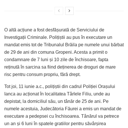
O altă acțiune a fost desfășurată de Serviciului de
Investigații Criminale. Polițiștii au pus în executare un
mandat emis tot de Tribunalul Brăila pe numele unui bărbat
de 29 de ani din comuna Gropeni. Acesta a primit o
condamnare de 7 luni și 10 zile de închisoare, fapta
reținută în sarcina sa fiind deținerea de droguri de mare
risc pentru consum propriu, fără drept.
Tot joi, 11 iunie a.c., polițiștii din cadrul Poliției Orașului
Ianca au acționat în localitatea Târlele Filiu, unde au
depistat, la domiciliul său, un tânăr de 25 de ani. Pe
numele acestuia, Judecătoria Făurei a emis un mandat de
executare a pedepsei cu închisoarea. Tânărul va petrece
un an și 6 luni în spatele gratiilor pentru săvârșirea