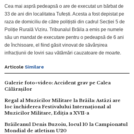
Cea mai aspră pedeapsă o are de executat un bărbat de
33 de ani din localitatea Tufești. Acesta a fost depistat pe
raza de domiciliu de către polițiștii din cadrul Secției 5 de
Poliție Rurală Viziru. Tribunalul Brăila a emis pe numele
său un mandat de executare pentru o pedeapsă de 6 ani
de închisoare, el fiind găsit vinovat de săvârșirea
infracțiunii de loviri sau vătămări cauzatoare de moarte.
Articole
Similare
Galerie foto+video: Accident grav pe Calea
Călărașilor
Regal al Muzicilor Militare la Brăila: Astăzi are
loc închiderea Festivalului Internațional al
Muzicilor Militare, Ediția a XVII-a
Brăileanul Denis Buzoiu, locul 10 la Campionatul
Mondial de atletism U20