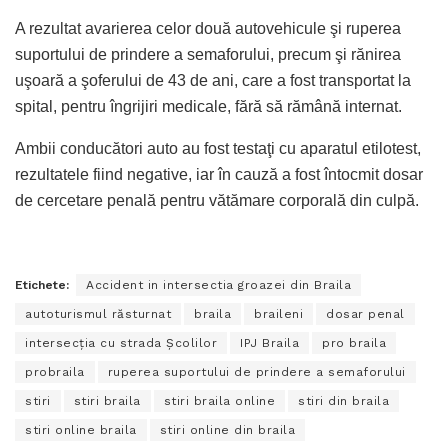
A rezultat avarierea celor două autovehicule şi ruperea
suportului de prindere a semaforului, precum şi rănirea
uşoară a şoferului de 43 de ani, care a fost transportat la
spital, pentru îngrijiri medicale, fără să rămână internat.
Ambii conducători auto au fost testaţi cu aparatul etilotest,
rezultatele fiind negative, iar în cauză a fost întocmit dosar
de cercetare penală pentru vătămare corporală din culpă.
Etichete:
Accident in intersectia groazei din Braila
autoturismul răsturnat
braila
braileni
dosar penal
intersecţia cu strada Şcolilor
IPJ Braila
pro braila
probraila
ruperea suportului de prindere a semaforului
stiri
stiri braila
stiri braila online
stiri din braila
stiri online braila
stiri online din braila