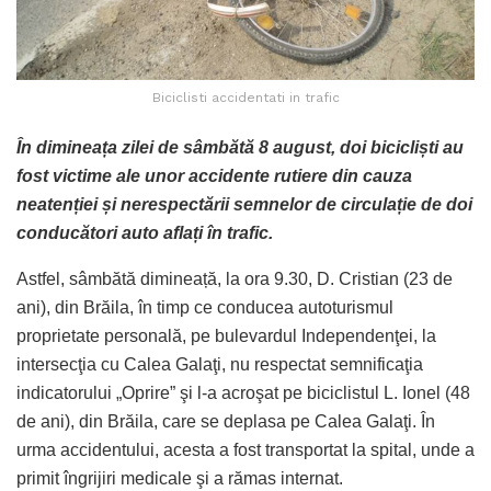
Biciclisti accidentati in trafic
În dimineața zilei de sâmbătă 8 august, doi bicicliști au
fost victime ale unor accidente rutiere din cauza
neatenției și nerespectării semnelor de circulație de doi
conducători auto aflați în trafic.
Astfel, sâmbătă dimineață, la ora 9.30, D. Cristian (23 de
ani), din Brăila, în timp ce conducea autoturismul
proprietate personală, pe bulevardul Independenţei, la
intersecţia cu Calea Galaţi, nu respectat semnificaţia
indicatorului „Oprire” şi l-a acroşat pe biciclistul L. Ionel (48
de ani), din Brăila, care se deplasa pe Calea Galaţi. În
urma accidentului, acesta a fost transportat la spital, unde a
primit îngrijiri medicale şi a rămas internat.