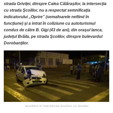
strada Griviţei, dinspre Calea Călăraşilor, la intersecţia
cu strada Şcolilor, nu a respectat semnificaţia
indicatorului „Oprire” (semafoarele nefiind în
funcţiune) şi a intrat în coliziune cu autoturismul
condus de către B. Gigi (43 de ani), din oraşul Ianca,
judeţul Brăila, pe strada Şcolilor, dinspre bulevardul
Dorobanţilor.
Accident in intersectia Scolilor cu Grivitei