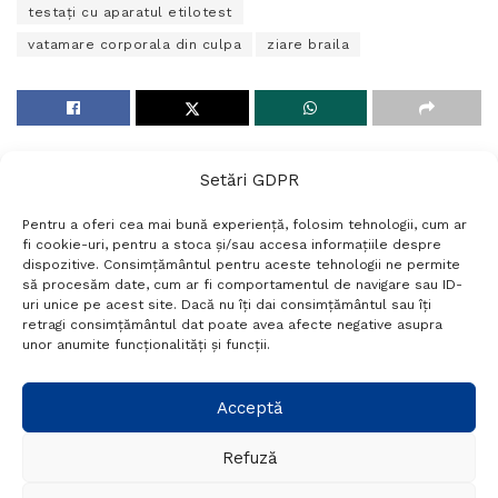
testaţi cu aparatul etilotest
vatamare corporala din culpa
ziare braila
Setări GDPR
Pentru a oferi cea mai bună experiență, folosim tehnologii, cum ar
fi cookie-uri, pentru a stoca și/sau accesa informațiile despre
dispozitive. Consimțământul pentru aceste tehnologii ne permite
să procesăm date, cum ar fi comportamentul de navigare sau ID-
uri unice pe acest site. Dacă nu îți dai consimțământul sau îți
Termeni si conditii
Politică de confidențialitate
retragi consimțământul dat poate avea afecte negative asupra
Politica cookies
Setări GDPR
Contact
unor anumite funcționalități și funcții.
Telefon:
+40 788 760 194
Acceptă
Refuză
© Probr.ro 2022. Created by
I
MCreative.ro
.