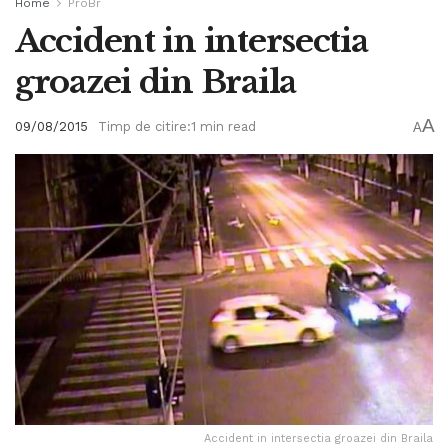
Home
ProBr
Accident in intersectia
groazei din Braila
A
09/08/2015
Timp de citire:1 min read
A
Accident in intersectia groazei din Braila