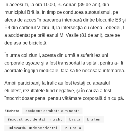
În aceeși zi, la ora 10.00, B. Adrian (39 de ani), din
municipiul Brăila, în timp ce conducea autoturismul, pe
aleea de acces în parcarea interioară dintre blocurile E3 şi
E4 din cartierul Viziru III, la intersecţia cu Aleea Lebedei, l-
a accidentat pe brăileanul M. Vasile (81 de ani), care se
deplasa pe bicicletă.
În urma coliziunii, acesta din urmă a suferit leziuni
corporale uşoare şi a fost transportat la spital, pentru a-i fi
acordate îngrijiri medicale, fără să fie necesară internarea.
Ambii participanţi la trafic au fost testaţi cu aparatul
etilotest, rezultatele fiind negative, şi în cauză a fost
întocmit dosar penal pentru vătămare corporală din culpă.
Etichete:
accident sambata dimineata
Biciclisti accidentati in trafic
braila
braileni
Bulevardul Independentei
IPJ Braila