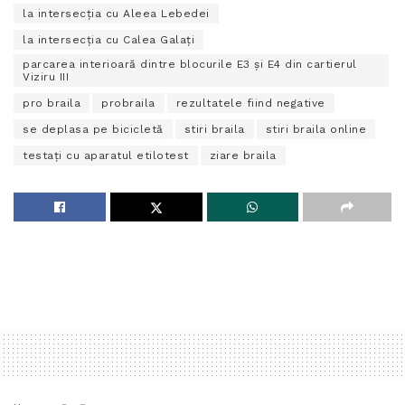
la intersecţia cu Aleea Lebedei
la intersecţia cu Calea Galaţi
parcarea interioară dintre blocurile E3 şi E4 din cartierul
Viziru III
pro braila
probraila
rezultatele fiind negative
se deplasa pe bicicletă
stiri braila
stiri braila online
testaţi cu aparatul etilotest
ziare braila