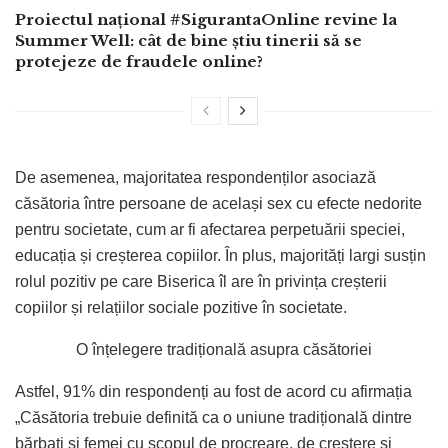
Proiectul național #SigurantaOnline revine la
Summer Well: cât de bine știu tinerii să se
protejeze de fraudele online?
De asemenea, majoritatea respondenților asociază
căsătoria între persoane de același sex cu efecte nedorite
pentru societate, cum ar fi afectarea perpetuării speciei,
educația și creșterea copiilor. În plus, majorități largi susțin
rolul pozitiv pe care Biserica îl are în privința creșterii
copiilor și relațiilor sociale pozitive în societate.
O înțelegere tradițională asupra căsătoriei
Astfel, 91% din respondenți au fost de acord cu afirmația
„Căsătoria trebuie definită ca o uniune tradițională dintre
bărbați şi femei cu scopul de procreare, de creştere şi