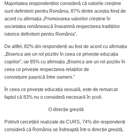
Majoritatea respondenților consideră că valorile creștine
sunt definitorii pentru România, 87% dintre aceștia fiind de
acord cu afirmația „Promovarea valorilor creștine în
societatea românească înseamnă respectarea tradițiilor
istorice definitorii pentru România”.
De altfel, 82% din respondenți au fost de acord cu afirmația
„Biserica are un rol pozitiv în ceea ce privește educația
copiilor”, iar 85% cu afirmația „Biserica are un rol pozitiv în
ceea ce privește respectarea relațiilor de
conviețuire pașnică între oameni.”
În ceea ce privește educația sexuală, este de remarcat
faptul că 83% nu o consideră necesară în școli.
O direcție greșită
Potrivit cercetării realizate de CURS, 74% din respondenți
consideră că România se îndreaptă într-o direcție greșită,