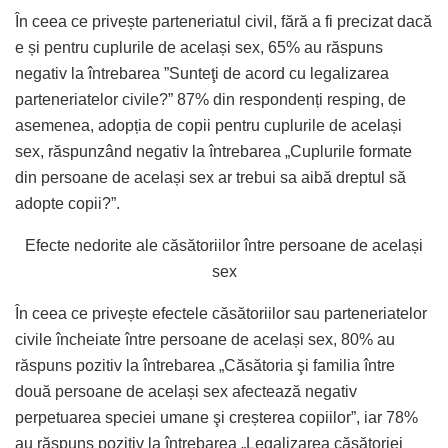
În ceea ce privește parteneriatul civil, fără a fi precizat dacă
e și pentru cuplurile de același sex, 65% au răspuns
negativ la întrebarea ”Sunteţi de acord cu legalizarea
parteneriatelor civile?” 87% din respondenți resping, de
asemenea, adopția de copii pentru cuplurile de același
sex, răspunzând negativ la întrebarea „Cuplurile formate
din persoane de același sex ar trebui sa aibă dreptul să
adopte copii?”.
Efecte nedorite ale căsătoriilor între persoane de același
sex
În ceea ce privește efectele căsătoriilor sau parteneriatelor
civile încheiate între persoane de același sex, 80% au
răspuns pozitiv la întrebarea „Căsătoria şi familia între
două persoane de același sex afectează negativ
perpetuarea speciei umane şi creșterea copiilor”, iar 78%
au răspuns pozitiv la întrebarea „Legalizarea căsătoriei