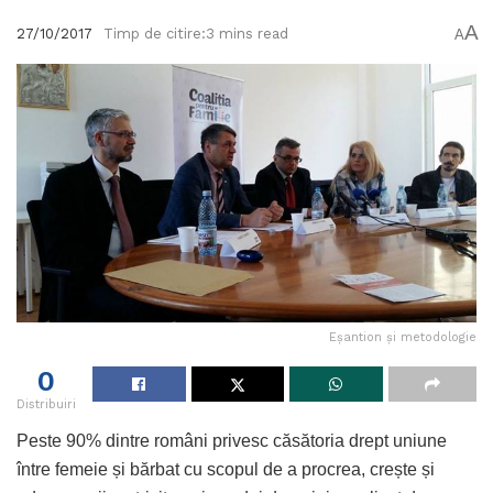
A
27/10/2017
Timp de citire:3 mins read
A
Eșantion și metodologie
0
Distribuiri
Peste 90% dintre români privesc căsătoria drept uniune
între femeie și bărbat cu scopul de a procrea, crește și