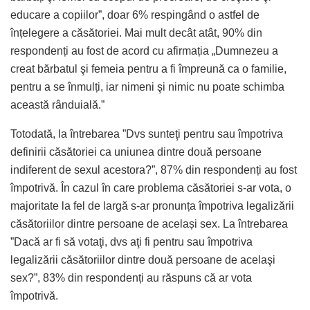
educare a copiilor”, doar 6% respingând o astfel de
înțelegere a căsătoriei. Mai mult decât atât, 90% din
respondenți au fost de acord cu afirmația „Dumnezeu a
creat bărbatul şi femeia pentru a fi împreună ca o familie,
pentru a se înmulți, iar nimeni şi nimic nu poate schimba
această rânduială.”
Totodată, la întrebarea ”Dvs sunteţi pentru sau împotriva
definirii căsătoriei ca uniunea dintre două persoane
indiferent de sexul acestora?”, 87% din respondenți au fost
împotrivă. În cazul în care problema căsătoriei s-ar vota, o
majoritate la fel de largă s-ar pronunța împotriva legalizării
căsătoriilor dintre persoane de același sex. La întrebarea
”Dacă ar fi să votaţi, dvs aţi fi pentru sau împotriva
legalizării căsătoriilor dintre două persoane de acelaşi
sex?”, 83% din respondenți au răspuns că ar vota
împotrivă.