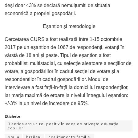
deși doar 43% se declară nemulțumiți de situația
economică a propriei gospodării.
Eșantion și metodologie
Cercetarea CURS a fost realizată între 1-15 octombrie
2017 pe un eșantion de 1067 de respondenți, votanți în
vârstă de 18 ani și peste. Tipul de eșantion a fost
probabilist, multistadial, cu selecție aleatoare a secțiilor de
votare, a gospodăriilor în cadrul secției de votare și a
respondenților în cadrul gospodăriilor. Modul de
intervievare a fost față-în-față la domiciliul respondenților,
iar marja maximă de eroare la nivelul întregului eșantion:
+/-3% la un nivel de încredere de 95%.
Etichete:
Biserica are un rol pozitiv în ceea ce privește educația
copiilor
braila
braileni
coalitiapentrufamilie.