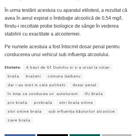
În urma testării acestuia cu aparatul etilotest, a rezultat că
avea în aerul expirat o îmbibaţie alcoolică de 0,54 mg/l,
fiindu-i recoltate probe biologice de sânge în vederea
stabilirii cu exactitate a alcoolemiei.
Pe numele acestuia a fost întocmit dosar penal pentru
conducerea unui vehicul sub influenţa alcoolului.
Etichete:
A baut de Sf. Dumitru si s-a urcat la volan
braila
braileni
comuna Galbenu
dar i-au iesit in cale politistii
dosar penal
în timp ce conducea un autoturism
IPJ Braila
pro braila
probraila
stiri braila online
stiri online braila
sub influenţa băuturilor alcoolice
ziare braila