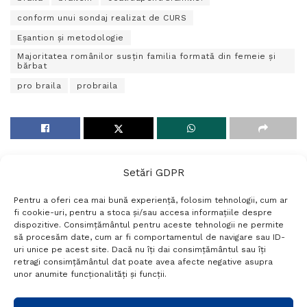
conform unui sondaj realizat de CURS
Eșantion și metodologie
Majoritatea românilor susțin familia formată din femeie și
bărbat
pro braila
probraila
Setări GDPR
Pentru a oferi cea mai bună experiență, folosim tehnologii, cum ar
fi cookie-uri, pentru a stoca și/sau accesa informațiile despre
dispozitive. Consimțământul pentru aceste tehnologii ne permite
să procesăm date, cum ar fi comportamentul de navigare sau ID-
uri unice pe acest site. Dacă nu îți dai consimțământul sau îți
Termeni si conditii
Politică de confidențialitate
retragi consimțământul dat poate avea afecte negative asupra
Politica cookies
Setări GDPR
Contact
unor anumite funcționalități și funcții.