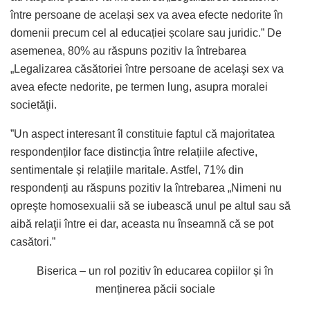
între persoane de același sex va avea efecte nedorite în
domenii precum cel al educației școlare sau juridic.” De
asemenea, 80% au răspuns pozitiv la întrebarea
„Legalizarea căsătoriei între persoane de acelaşi sex va
avea efecte nedorite, pe termen lung, asupra moralei
societăţii.
”Un aspect interesant îl constituie faptul că majoritatea
respondenților face distincția între relațiile afective,
sentimentale și relațiile maritale. Astfel, 71% din
respondenți au răspuns pozitiv la întrebarea „Nimeni nu
opreşte homosexualii să se iubească unul pe altul sau să
aibă relaţii între ei dar, aceasta nu înseamnă că se pot
casători.”
Biserica – un rol pozitiv în educarea copiilor și în
menținerea păcii sociale