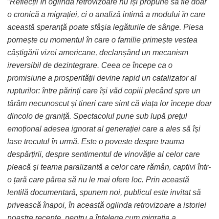
”
Reflecții în oglinda retrovizoare nu își propune să fie doar
o cronică a migrației, ci o analiză intimă a modului în care
această speranță poate sfâșia legăturile de sânge. Piesa
pornește cu momentul în care o familie primește vestea
câștigării vizei americane, declanșând un mecanism
ireversibil de dezintegrare. Ceea ce începe ca o
promisiune a prosperității devine rapid un catalizator al
rupturilor: între părinți care își văd copiii plecând spre un
tărâm necunoscut și tineri care simt că viața lor începe doar
dincolo de graniță. Spectacolul pune sub lupă prețul
emoțional adesea ignorat al generației care a ales să își
lase trecutul în urmă. Este o poveste despre trauma
despărțirii, despre sentimentul de vinovăție al celor care
pleacă și teama paralizantă a celor care rămân, captivi într-
o țară care părea să nu le mai ofere loc. Prin această
lentilă documentară, spunem noi, publicul este invitat să
privească înapoi, în această oglinda retrovizoare a istoriei
noastre recente, pentru a înțelege cum migrația a