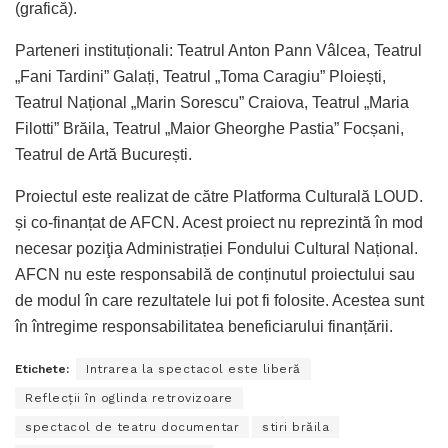
(grafică).
Parteneri instituționali: Teatrul Anton Pann Vâlcea, Teatrul
„Fani Tardini” Galați, Teatrul „Toma Caragiu” Ploiești,
Teatrul Național „Marin Sorescu” Craiova, Teatrul „Maria
Filotti” Brăila, Teatrul „Maior Gheorghe Pastia” Focșani,
Teatrul de Artă București.
Proiectul este realizat de către Platforma Culturală LOUD.
și co-finanțat de AFCN. Acest proiect nu reprezintă în mod
necesar poziţia Administrației Fondului Cultural Național.
AFCN nu este responsabilă de conținutul proiectului sau
de modul în care rezultatele lui pot fi folosite. Acestea sunt
în întregime responsabilitatea beneficiarului finanțării.
Etichete:
Intrarea la spectacol este liberă
Reflecții în oglinda retrovizoare
spectacol de teatru documentar
stiri brăila