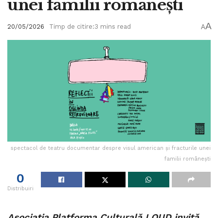
unei familii românești
A
20/05/2026
Timp de citire:3 mins read
A
spectacol de teatru documentar despre visul american și fracturile unei
familii românești
0
Distribuiri
Asociația Platforma Culturală LOUD invită