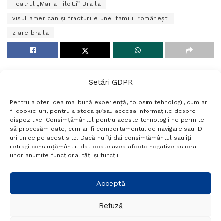
Teatrul „Maria Filotti” Braila
visul american și fracturile unei familii românești
ziare braila
Setări GDPR
Pentru a oferi cea mai bună experiență, folosim tehnologii, cum ar
fi cookie-uri, pentru a stoca și/sau accesa informațiile despre
dispozitive. Consimțământul pentru aceste tehnologii ne permite
să procesăm date, cum ar fi comportamentul de navigare sau ID-
uri unice pe acest site. Dacă nu îți dai consimțământul sau îți
Termeni si conditii
Politică de confidențialitate
retragi consimțământul dat poate avea afecte negative asupra
Politica cookies
Setări GDPR
Contact
unor anumite funcționalități și funcții.
Telefon:
+40 788 760 194
Acceptă
Refuză
© Probr.ro 2022. Created by
I
MCreative.ro
.