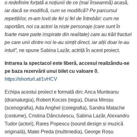
o redefinire forțată a noțiunii de ce (mai înseamnă) acasă,
iar dacă se modifică, cum se modifică? Pe parcursul
repetițiilor, m-am lovit de fel și fel de întrebări: cum ne
raportăm, noi ca actori la niște personaje (care sunt în
foarte mare parte inspirate din realitate) care au trăit fracturi
pe care unii dintre noi le-au simțit direct, iar alții doar le-au
intuit”,
ne spune Sabina Lazăr, actriță în acest proiect.
Intrarea la spectacol este liberă, accesul realizându-se
pe baza rezervării unui bilet cu valoare 0.
https://shorturl.at/1vHCV
Echipa acestui proiect e formată din
:
Anca Munteanu
(dramaturgia), Robert Kocsis (regia), Diana Miroșu
(scenografia), Ada Anghel (coregrafia), Sandra Matache
(costume), Cristina Dănciulescu, Sabina Lazăr, Alexandru
Tudor (actori), Rareș Popescu (sound design și muzică
originală), Matei Preda (multimedia), George Roșu