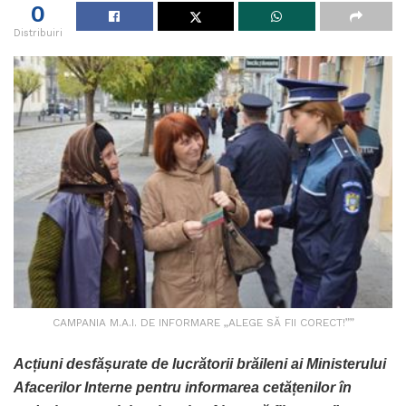
0
Distribuiri
CAMPANIA M.A.I. DE INFORMARE „ALEGE SĂ FII CORECT!””
Acțiuni desfășurate de lucrătorii brăileni ai Ministerului
Afacerilor Interne pentru informarea cetățenilor în