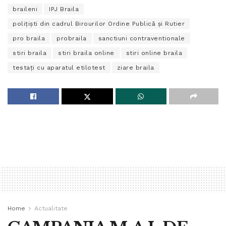
braileni
IPJ Braila
poliţişti din cadrul Birourilor Ordine Publică şi Rutier
pro braila
probraila
sanctiuni contraventionale
stiri braila
stiri braila online
stiri online braila
testaţi cu aparatul etilotest
ziare braila
Home
Actualitate