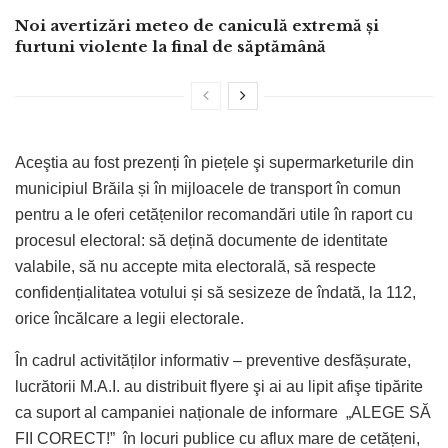
Noi avertizări meteo de caniculă extremă și
furtuni violente la final de săptămână
Aceştia au fost prezenți în piețele şi supermarketurile din
municipiul Brăila și în mijloacele de transport în comun
pentru a le oferi cetățenilor recomandări utile în raport cu
procesul electoral: să dețină documente de identitate
valabile, să nu accepte mita electorală, să respecte
confidențialitatea votului și să sesizeze de îndată, la 112,
orice încălcare a legii electorale.
În cadrul activităților informativ – preventive desfășurate,
lucrătorii M.A.I. au distribuit flyere şi ai au lipit afişe tipărite
ca suport al campaniei naționale de informare „ALEGE SĂ
FII CORECT!” în locuri publice cu aflux mare de cetățeni,