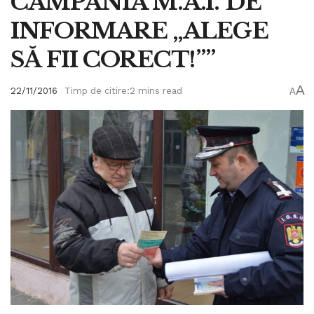
CAMPANIA M.A.I. DE
INFORMARE „ALEGE
SĂ FII CORECT!””
A
22/11/2016
Timp de citire:2 mins read
A