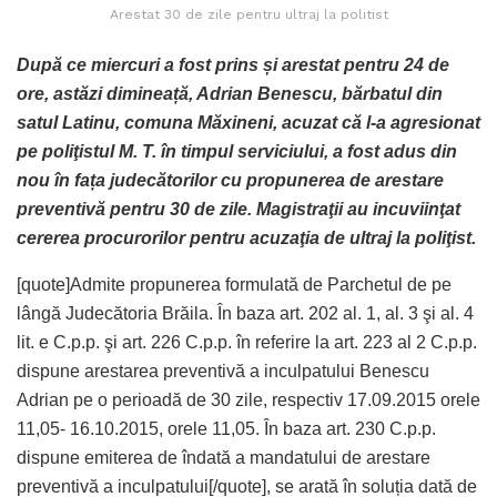
Arestat 30 de zile pentru ultraj la politist
După ce miercuri a fost prins și arestat pentru 24 de
ore, astăzi dimineață, Adrian Benescu, bărbatul din
satul Latinu, comuna Măxineni, acuzat că l-a agresionat
pe poliţistul M. T. în timpul serviciului, a fost adus din
nou în fața judecătorilor cu propunerea de arestare
preventivă pentru 30 de zile. Magistraţii au incuviinţat
cererea procurorilor pentru acuzaţia de ultraj la poliţist.
[quote]Admite propunerea formulată de Parchetul de pe
lângă Judecătoria Brăila. În baza art. 202 al. 1, al. 3 şi al. 4
lit. e C.p.p. şi art. 226 C.p.p. în referire la art. 223 al 2 C.p.p.
dispune arestarea preventivă a inculpatului Benescu
Adrian pe o perioadă de 30 zile, respectiv 17.09.2015 orele
11,05- 16.10.2015, orele 11,05. În baza art. 230 C.p.p.
dispune emiterea de îndată a mandatului de arestare
preventivă a inculpatului[/quote], se arată în soluția dată de