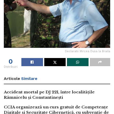
Declaratii Mircea Dusa la Braila
0
Distribuiri
Articole
Similare
Accident mortal pe DJ 221, între localitățile
Râmnicelu și Constantinești
CCIA organizează un curs gratuit de Competențe
Digitale și Securitate Cibernetică, cu subvenție de