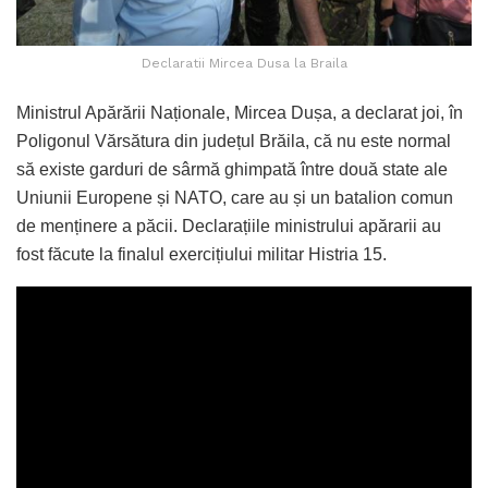
Declaratii Mircea Dusa la Braila
Ministrul Apărării Naționale, Mircea Dușa, a declarat joi, în
Poligonul Vărsătura din județul Brăila, că nu este normal
să existe garduri de sârmă ghimpată între două state ale
Uniunii Europene și NATO, care au și un batalion comun
de menținere a păcii. Declarațiile ministrului apărarii au
fost făcute la finalul exercițiului militar Histria 15.