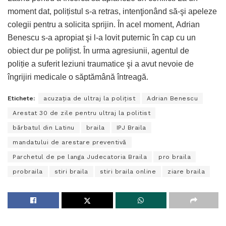
moment dat, polițistul s-a retras, intenţionând să-şi apeleze
colegii pentru a solicita sprijin. În acel moment, Adrian
Benescu s-a apropiat şi l-a lovit puternic în cap cu un
obiect dur pe poliţist. În urma agresiunii, agentul de
poliție a suferit leziuni traumatice şi a avut nevoie de
îngrijiri medicale o săptămână întreagă.
Etichete:
acuzaţia de ultraj la poliţist
Adrian Benescu
Arestat 30 de zile pentru ultraj la politist
bărbatul din Latinu
braila
IPJ Braila
mandatului de arestare preventivă
Parchetul de pe langa Judecatoria Braila
pro braila
probraila
stiri braila
stiri braila online
ziare braila