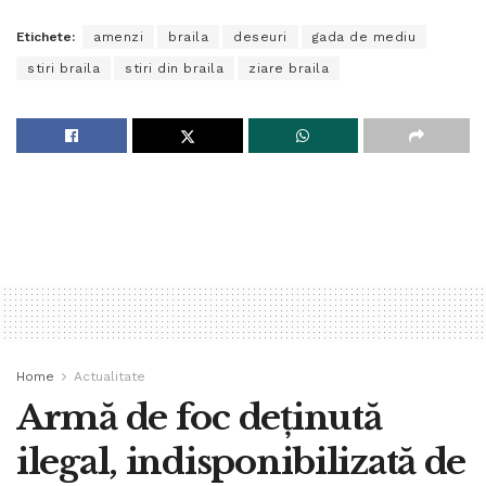
Etichete:
amenzi
braila
deseuri
gada de mediu
stiri braila
stiri din braila
ziare braila
Home
Actualitate
Armă de foc deținută
ilegal, indisponibilizată de