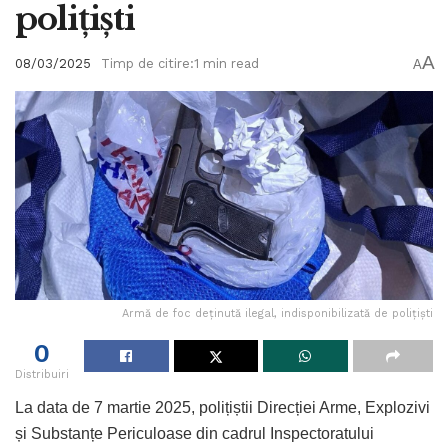
polițiști
A
08/03/2025
Timp de citire:1 min read
A
Armă de foc deținută ilegal, indisponibilizată de polițiști
0
Distribuiri
La data de 7 martie 2025, polițiștii Direcției Arme, Explozivi
și Substanțe Periculoase din cadrul Inspectoratului