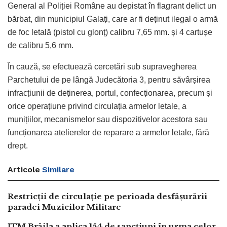
General al Poliției Române au depistat în flagrant delict un
bărbat, din municipiul Galați, care ar fi deținut ilegal o armă
de foc letală (pistol cu glonț) calibru 7,65 mm. și 4 cartușe
de calibru 5,6 mm.
În cauză, se efectuează cercetări sub supravegherea
Parchetului de pe lângă Judecătoria 3, pentru săvârșirea
infracțiunii de deținerea, portul, confecționarea, precum și
orice operațiune privind circulația armelor letale, a
munițiilor, mecanismelor sau dispozitivelor acestora sau
funcționarea atelierelor de reparare a armelor letale, fără
drept.
Articole
Similare
Restricții de circulație pe perioada desfășurării
paradei Muzicilor Militare
ITM Brăila a aplica 154 de sancțiuni în urma celor