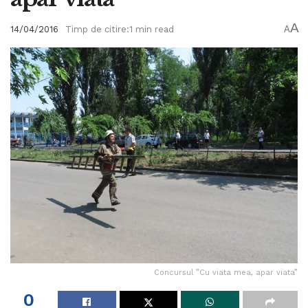
A
14/04/2016
Timp de citire:1 min read
A
Concursul ”Cu viata mea, apar viata”
0