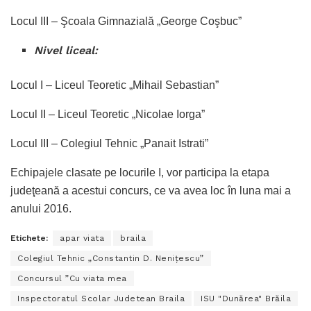
Locul III – Şcoala Gimnazială „George Coşbuc”
Nivel liceal:
Locul I – Liceul Teoretic „Mihail Sebastian”
Locul II – Liceul Teoretic „Nicolae Iorga”
Locul III – Colegiul Tehnic „Panait Istrati”
Echipajele clasate pe locurile I, vor participa la etapa
judeţeană a acestui concurs, ce va avea loc în luna mai a
anului 2016.
Etichete:
apar viata
braila
Colegiul Tehnic „Constantin D. Neniţescu”
Concursul ”Cu viata mea
Inspectoratul Scolar Judetean Braila
ISU "Dunărea" Brăila