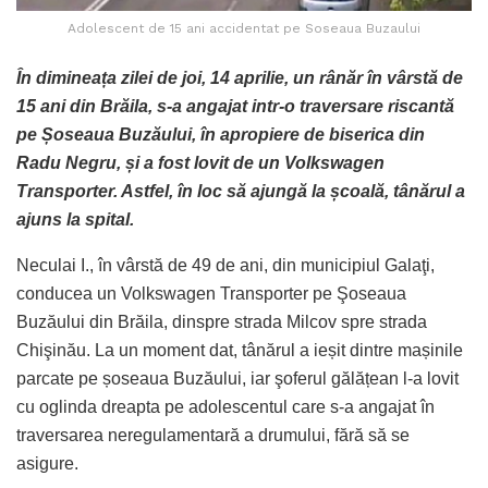
Adolescent de 15 ani accidentat pe Soseaua Buzaului
În dimineața zilei de joi, 14 aprilie, un rânăr în vârstă de
15 ani din Brăila, s-a angajat intr-o traversare riscantă
pe Șoseaua Buzăului, în apropiere de biserica din
Radu Negru, și a fost lovit de un Volkswagen
Transporter. Astfel, în loc să ajungă la școală, tânărul a
ajuns la spital.
Neculai I., în vârstă de 49 de ani, din municipiul Galaţi,
conducea un Volkswagen Transporter pe Şoseaua
Buzăului din Brăila, dinspre strada Milcov spre strada
Chişinău. La un moment dat, tânărul a ieșit dintre mașinile
parcate pe șoseaua Buzăului, iar şoferul gălățean l-a lovit
cu oglinda dreapta pe adolescentul care s-a angajat în
traversarea neregulamentară a drumului, fără să se
asigure.