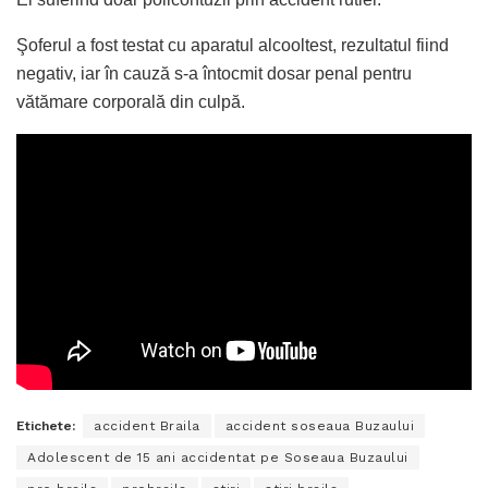
Şoferul a fost testat cu aparatul alcooltest, rezultatul fiind
negativ, iar în cauză s-a întocmit dosar penal pentru
vătămare corporală din culpă.
Etichete:
accident Braila
accident soseaua Buzaului
Adolescent de 15 ani accidentat pe Soseaua Buzaului