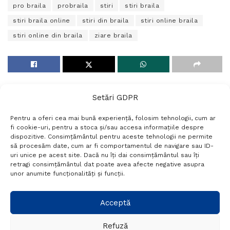
pro braila
probraila
stiri
stiri braila
stiri braila online
stiri din braila
stiri online braila
stiri online din braila
ziare braila
Setări GDPR
Pentru a oferi cea mai bună experiență, folosim tehnologii, cum ar
fi cookie-uri, pentru a stoca și/sau accesa informațiile despre
dispozitive. Consimțământul pentru aceste tehnologii ne permite
să procesăm date, cum ar fi comportamentul de navigare sau ID-
uri unice pe acest site. Dacă nu îți dai consimțământul sau îți
Termeni si conditii
Politică de confidențialitate
retragi consimțământul dat poate avea afecte negative asupra
Politica cookies
Setări GDPR
Contact
unor anumite funcționalități și funcții.
Telefon:
+40 788 760 194
Acceptă
Refuză