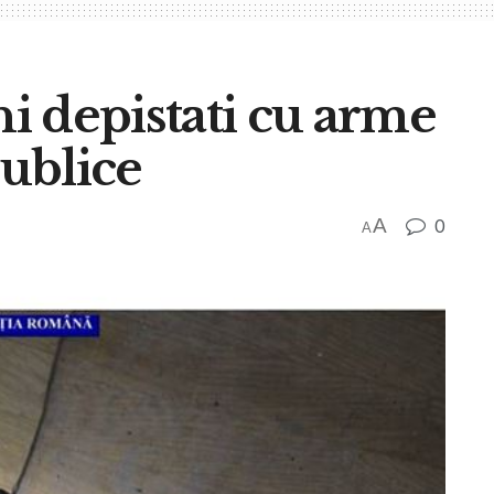
ni depistati cu arme
publice
A
0
A