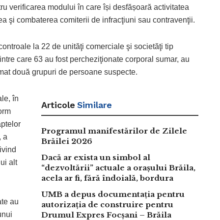
ru verificarea modului în care își desfășoară activitatea
a şi combaterea comiterii de infracţiuni sau contravenţii.
controale la 22 de unităţi comerciale şi societăţi tip
intre care 63 au fost percheziţionate corporal sumar, au
rămat două grupuri de persoane suspecte.
le, în
Articole
Similare
form
ptelor
Programul manifestărilor de Zilele
, a
Brăilei 2026
rivind
Dacă ar exista un simbol al
ui alt
“dezvoltării” actuale a orașului Brăila,
acela ar fi, fără îndoială, bordura
UMB a depus documentația pentru
ate au
autorizația de construire pentru
unui
Drumul Expres Focșani – Brăila