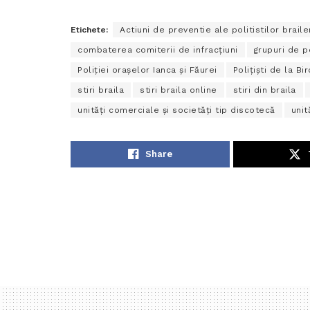
Etichete:
Actiuni de preventie ale politistilor braile
combaterea comiterii de infracţiuni
grupuri de 
Poliţiei oraşelor Ianca şi Făurei
Poliţişti de la Bi
stiri braila
stiri braila online
stiri din braila
unităţi comerciale şi societăţi tip discotecă
unit
Share