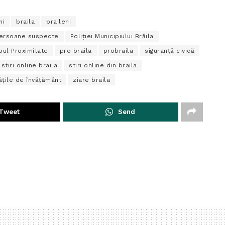
ni
braila
braileni
persoane suspecte
Poliţiei Municipiului Brăila
roul Proximitate
pro braila
probraila
siguranţă civică
stiri online braila
stiri online din braila
ăţile de învăţământ
ziare braila
Tweet
Send