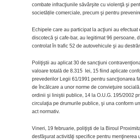
combate infracţiunile săvârşite cu violenţă şi pent
societățile comerciale, precum şi pentru prevenire
Echipele care au participat la acţiuni au efectuat 
discotecă şi cafe-bar, au legitimat 96 persoane, d
controlat în trafic 52 de autovehicule şi au dest
Poliţiştii au aplicat 30 de sancţiuni contravenţiona
valoare totală de 8.315 lei, 15 fiind aplicate con
prevederilor Legii 61/1991 pentru sancţionarea fa
de încălcare a unor norme de convieţuire socială
ordinii şi liniştii publice, 14 la O.U.G. 195/2002 p
circulaţia pe drumurile publice, şi una conform un
act normativ.
Vineri, 19 februarie, poliţişti de la Biroul Proximit
desfăşurat activităţi specifice pentru menţinerea 