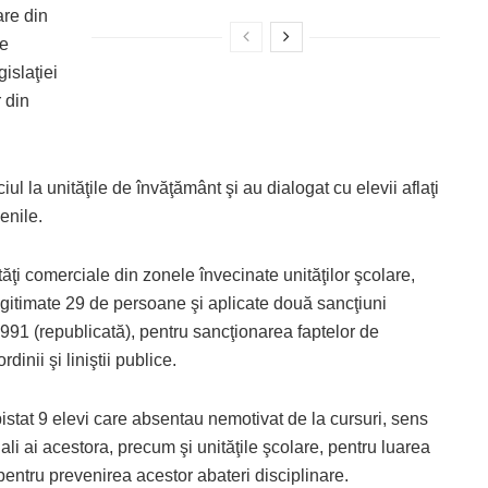
are din
re
islaţiei
 din
ciul la unităţile de învăţământ şi au dialogat cu elevii aflaţi
enile.
tăţi comerciale din zonele învecinate unităţilor şcolare,
legitimate 29 de persoane şi aplicate două sancţiuni
991 (republicată), pentru sancţionarea faptelor de
inii şi liniştii publice.
depistat 9 elevi care absentau nemotivat de la cursuri, sens
egali ai acestora, precum şi unităţile şcolare, pentru luarea
entru prevenirea acestor abateri disciplinare.