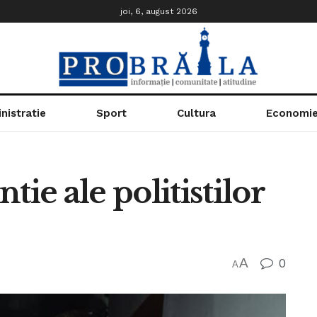
joi, 6, august 2026
nistratie
Sport
Cultura
Economi
tie ale politistilor
A
0
A