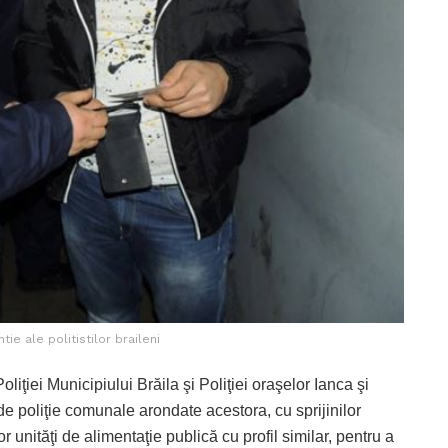
tie ale politistilor braileni
Poliţiei Municipiului Brăila şi Poliţiei oraşelor Ianca şi
e de poliţie comunale arondate acestora, cu sprijinilor
or unităţi de alimentaţie publică cu profil similar, pentru a