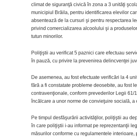
climat de siguranţă civică în zona a 3 unităţi şcol
municipiul Brăila, pentru identificarea elevilor ca
absentează de la cursuri şi pentru respectarea leg
privind comercializarea alcoolului şi a produselor
tutun minorilor.
Poliţiştii au verificat 5 paznici care efectuau servi
în pauză, cu privire la prevenirea delincvenţei juv
De asemenea, au fost efectuate verificări la 4 uni
fără a fi constatate probleme deosebite, au fost 
contravenţionale, conform prevederilor Legii 61/1
încălcare a unor norme de convieţuire socială, a ord
Pe timpul desfăşurării activităţilor, poliţiştii au 
în care poliţiştii i-au informat pe reprezentanţii l
măsurilor conforme cu regulamentele interioare, p