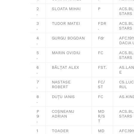
2
SLOATA MIHAI
P
ACS.B
.
STARS
3
TUDOR MATEI
FDR
ACS.B
.
.
STARS
4
GURGU BOGDAN
Fdr
AFC.191
.
DACIA 
5
MARIN OVIDIU
FC
ACS.B
.
STARS
6
BĂLȚAT ALEX
FST.
AS.LAN
.
E
7
NASTASE
FC/
CS.LU
.
ROBERT
ST
RUL
8
DUȚU IANIS
FC
AS.KIN
.
P
COȘNEANU
MD
ACS.B
9
ADRIAN
R/S
STARS
.
T
1
TOADER
MD
AFC.191