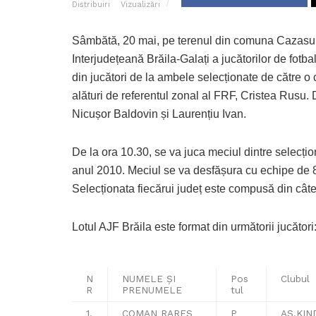
Distribuiri
Vizualizări
Sâmbătă, 20 mai, pe terenul din comuna Cazasu s
Interjudețeană Brăila-Galați a jucătorilor de fotba
din jucători de la ambele selecționate de către o 
alături de referentul zonal al FRF, Cristea Rusu.
Nicușor Baldovin și Laurențiu Ivan.
De la ora 10.30, se va juca meciul dintre selecțion
anul 2010. Meciul se va desfășura cu echipe de 8
Selecționata fiecărui județ este compusă din câte 2
Lotul AJF Brăila este format din următorii jucători
N
NUMELE ȘI
Pos
Clubul
R
PRENUMELE
tul
1.
COMAN RARES
P
AS.KIN