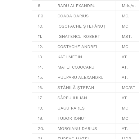
8.
RADU ALEXANDRU
Mdr./st
P9.
COADA DARIUS
MC.
10.
IOSOFACHE ȘTEFĂNUȚ
MC
11.
IGNATENCU ROBERT
MST.
12.
COSTACHE ANDREI
MC
13.
KATI METIN
AT.
14.
MATEI COJOCARU
AT.
15.
HULPARU ALEXANDRU
AT.
16.
STĂNILĂ ȘTEFAN
MC/ST
17.
SÂRBU IULIAN
AT
18.
GAGU RAREȘ
MC
19.
TUDOR IONUȚ
MC
20.
MOROIANU DARIUS
AT.
21.
TUREAC MATEI
MDR.