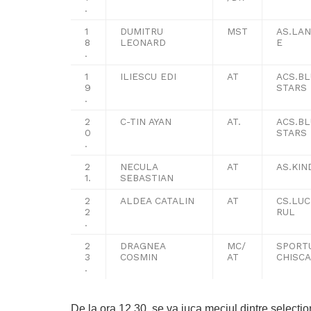
.
1
DUMITRU
MST
AS.LAN
8
LEONARD
E
.
1
ILIESCU EDI
AT
ACS.B
9
STARS
.
2
C-TIN AYAN
AT.
ACS.B
0
STARS
.
2
NECULA
AT
AS.KIN
1.
SEBASTIAN
2
ALDEA CATALIN
AT
CS.LU
2
RUL
.
2
DRAGNEA
MC/
SPORT
3
COSMIN
AT
CHISCA
.
De la ora 12.30, se va juca meciul dintre selecțio