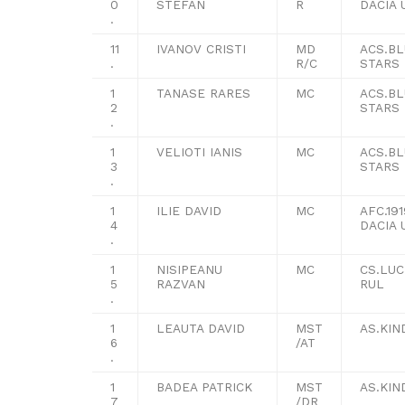
0
STEFAN
R
DACIA 
.
11
IVANOV CRISTI
MD
ACS.B
.
R/C
STARS
1
TANASE RARES
MC
ACS.B
2
STARS
.
1
VELIOTI IANIS
MC
ACS.B
3
STARS
.
1
ILIE DAVID
MC
AFC.191
4
DACIA 
.
1
NISIPEANU
MC
CS.LU
5
RAZVAN
RUL
.
1
LEAUTA DAVID
MST
AS.KIN
6
/AT
.
1
BADEA PATRICK
MST
AS.KIN
7
/DR