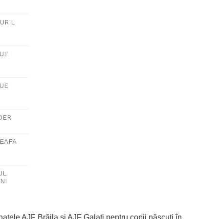
URIL
LUE
LUE
DER
CEAFA
UL
NI
natele AJF Brăila și AJF Galați pentru copii născuți în