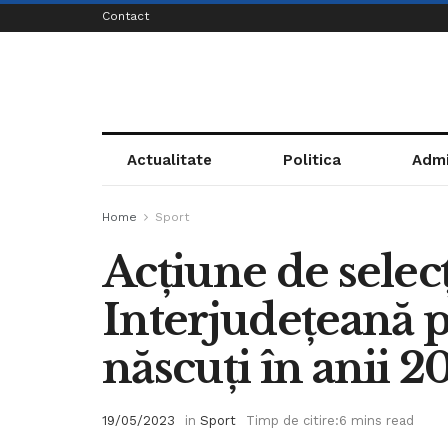
Contact
Actualitate
Politica
Admi
Home
Sport
Acțiune de selec
Interjudețeană p
născuți în anii 
19/05/2023
in
Sport
Timp de citire:6 mins read