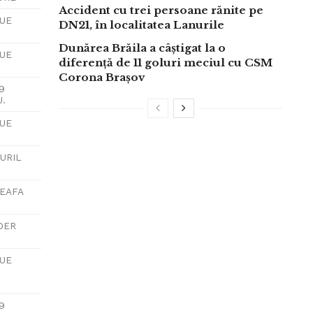
Accident cu trei persoane rănite pe
LUE
DN21, în localitatea Lanurile
Dunărea Brăila a câștigat la o
LUE
diferență de 11 goluri meciul cu CSM
Corona Brașov
9
U.
LUE
URIL
CEAFA
DER
LUE
9