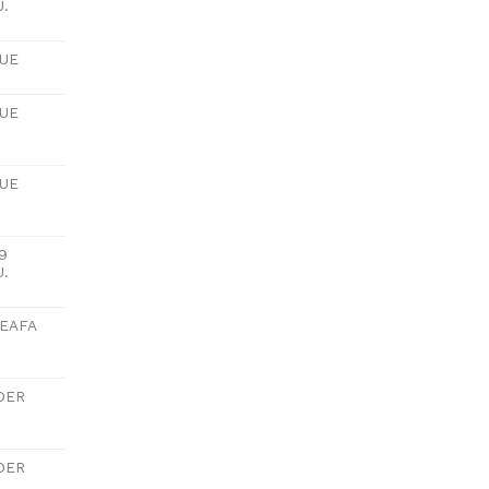
U.
LUE
LUE
LUE
9
U.
CEAFA
DER
DER