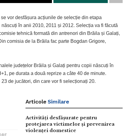
e vor desfășura acțiunile de selecție din etapa
l născuți în anii 2010, 2011 și 2012. Selecția va fi făcută
comisie tehnică formată din antrenori din Brăila și Galați,
 Din comisia de la Brăila fac parte Bogdan Grigore,
alele județelor Brăila și Galați pentru copii născuți în
+1, pe durata a două reprize a câte 40 de minute.
3 de jucători, din care vor fi selecționați 20.
:
Articole
Similare
Activități desfășurate pentru
protejarea victimelor și prevenirea
violenței domestice
DRE