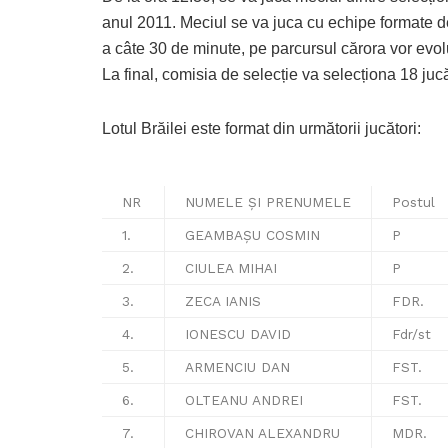
anul 2011. Meciul se va juca cu echipe formate de
a câte 30 de minute, pe parcursul cărora vor evolu
La final, comisia de selecție va selecționa 18 juc
Lotul Brăilei este format din următorii jucători:
NR
NUMELE ȘI PRENUMELE
Postul
1.
GEAMBAȘU COSMIN
P
2.
CIULEA MIHAI
P
3.
ZECA IANIS
FDR.
4.
IONESCU DAVID
Fdr/st
5.
ARMENCIU DAN
FST.
6.
OLTEANU ANDREI
FST.
7.
CHIROVAN ALEXANDRU
MDR.