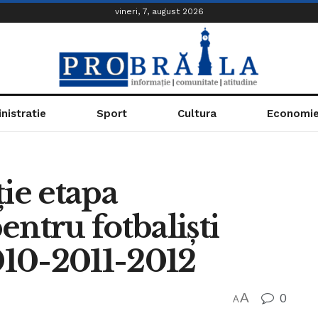
vineri, 7, august 2026
nistratie
Sport
Cultura
Economi
ție etapa
entru fotbaliști
2010-2011-2012
A
0
A