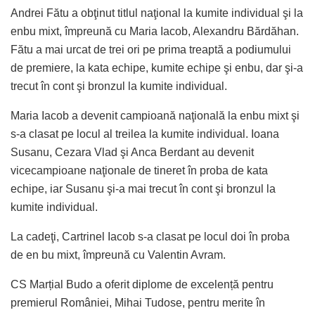
Andrei Fătu a obţinut titlul naţional la kumite individual şi la
enbu mixt, împreună cu Maria Iacob, Alexandru Bărdăhan.
Fătu a mai urcat de trei ori pe prima treaptă a podiumului
de premiere, la kata echipe, kumite echipe şi enbu, dar şi-a
trecut în cont şi bronzul la kumite individual.
Maria Iacob a devenit campioană naţională la enbu mixt şi
s-a clasat pe locul al treilea la kumite individual. Ioana
Susanu, Cezara Vlad şi Anca Berdant au devenit
vicecampioane naţionale de tineret în proba de kata
echipe, iar Susanu şi-a mai trecut în cont şi bronzul la
kumite individual.
La cadeţi, Cartrinel Iacob s-a clasat pe locul doi în proba
de en bu mixt, împreună cu Valentin Avram.
CS Marțial Budo a oferit diplome de excelență pentru
premierul României, Mihai Tudose, pentru merite în