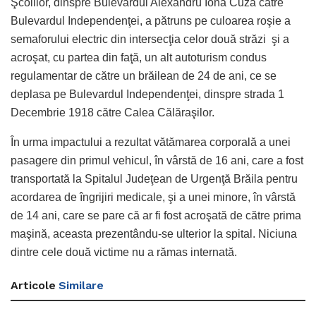
Şcolilor, dinspre Bulevardul Alexandru Iona Cuza către
Bulevardul Independenţei, a pătruns pe culoarea roşie a
semaforului electric din intersecţia celor două străzi şi a
acroşat, cu partea din faţă, un alt autoturism condus
regulamentar de către un brăilean de 24 de ani, ce se
deplasa pe Bulevardul Independenţei, dinspre strada 1
Decembrie 1918 către Calea Călăraşilor.
În urma impactului a rezultat vătămarea corporală a unei
pasagere din primul vehicul, în vârstă de 16 ani, care a fost
transportată la Spitalul Judeţean de Urgenţă Brăila pentru
acordarea de îngrijiri medicale, şi a unei minore, în vârstă
de 14 ani, care se pare că ar fi fost acroşată de către prima
maşină, aceasta prezentându-se ulterior la spital. Niciuna
dintre cele două victime nu a rămas internată.
Articole
Similare