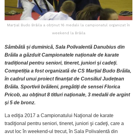
Marțial Budo Brăila a obținut 16 medalii la campionatul organizat în
weekend la Brăila
Sâmbătă și duminică, Sala Polivalentă Danubius din
Brăila a găzduit Campionatele naționale de karate
tradițional pentru seniori, tineret, juniori şi cadeţi.
Competiția a fost organizată de CS Marțial Budo Brăila,
în cadrul unui proiect finanțat de Consiliul Județean
Brăila. Sportivii brăileni, pregătiţi de sensei Florica
Pricob, au obţinut 8 titluri naţionale, 3 medalii de argint
şi 5 de bronz.
La ediţia 2017 a Campionatului Naţional de karate
tradiţional pentru seniori, tineret, juniori şi cadeţi, care a
avut loc în weekend-ul trecut, în Sala Polivalentă din