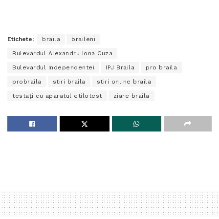
Etichete:
braila
braileni
Bulevardul Alexandru Iona Cuza
Bulevardul Independentei
IPJ Braila
pro braila
probraila
stiri braila
stiri online braila
testaţi cu aparatul etilotest
ziare braila