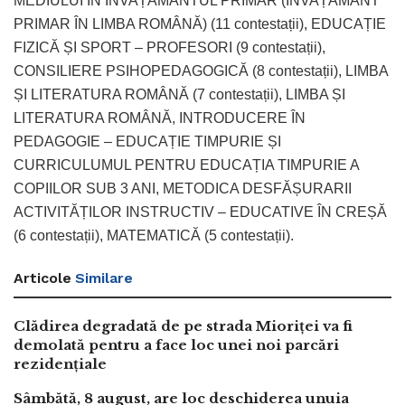
MEDIULUI ÎN INVAȚĂMÂNTUL PRIMAR (ÎNVAȚĂMÂNT
PRIMAR ÎN LIMBA ROMÂNĂ) (11 contestații), EDUCAȚIE
FIZICĂ ȘI SPORT – PROFESORI (9 contestații),
CONSILIERE PSIHOPEDAGOGICĂ (8 contestații), LIMBA
ȘI LITERATURA ROMÂNĂ (7 contestații), LIMBA ȘI
LITERATURA ROMÂNĂ, INTRODUCERE ÎN
PEDAGOGIE – EDUCAȚIE TIMPURIE ȘI
CURRICULUMUL PENTRU EDUCAȚIA TIMPURIE A
COPIILOR SUB 3 ANI, METODICA DESFĂȘURARII
ACTIVITĂȚILOR INSTRUCTIV – EDUCATIVE ÎN CREȘĂ
(6 contestații), MATEMATICĂ (5 contestații).
Articole
Similare
Clădirea degradată de pe strada Mioriței va fi
demolată pentru a face loc unei noi parcări
rezidențiale
Sâmbătă, 8 august, are loc deschiderea unuia