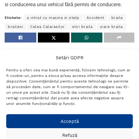
si conducerea unui vehicul fără permis de conducere.
Etichete:
a intrat cu masina in stalp
Accident
braila
braileni
Calea Calarasilor
stiri braila
ziare braila
Setări GDPR
Pentru a oferi cea mai bună experiență, folosim tehnologii, cum ar
fi cookie-uri, pentru a stoca și/sau accesa informațiile despre
dispozitive. Consimțământul pentru aceste tehnologii ne permite
să procesăm date, cum ar fi comportamentul de navigare sau ID-
uri unice pe acest site. Dacă nu îți dai consimțământul sau îți
Termeni si conditii
Politică de confidențialitate
retragi consimțământul dat poate avea afecte negative asupra
Politica cookies
Setări GDPR
Contact
unor anumite funcționalități și funcții.
Telefon:
+40 788 760 194
Acceptă
Refuză