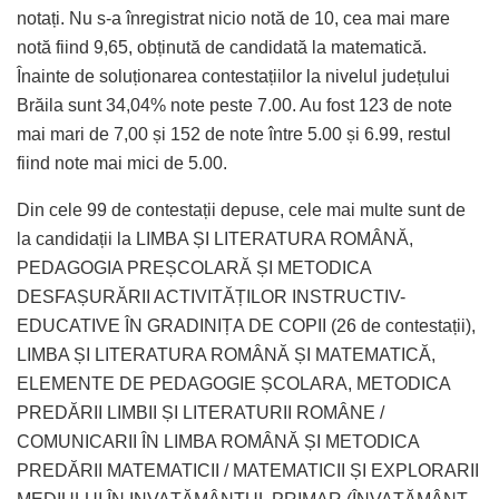
notați. Nu s-a înregistrat nicio notă de 10, cea mai mare
notă fiind 9,65, obținută de candidată la matematică.
Înainte de soluționarea contestațiilor la nivelul județului
Brăila sunt 34,04% note peste 7.00. Au fost 123 de note
mai mari de 7,00 și 152 de note între 5.00 și 6.99, restul
fiind note mai mici de 5.00.
Din cele 99 de contestații depuse, cele mai multe sunt de
la candidații la LIMBA ȘI LITERATURA ROMÂNĂ,
PEDAGOGIA PREȘCOLARĂ ȘI METODICA
DESFAȘURĂRII ACTIVITĂȚILOR INSTRUCTIV-
EDUCATIVE ÎN GRADINIȚA DE COPII (26 de contestații),
LIMBA ȘI LITERATURA ROMÂNĂ ȘI MATEMATICĂ,
ELEMENTE DE PEDAGOGIE ȘCOLARA, METODICA
PREDĂRII LIMBII ȘI LITERATURII ROMÂNE /
COMUNICARII ÎN LIMBA ROMÂNĂ ȘI METODICA
PREDĂRII MATEMATICII / MATEMATICII ȘI EXPLORARII