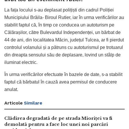
La fața locului s-au deplasat polițiști din cadrul Poliției
Municipiului Brăila- Biroul Rutier, iar în urma verificărilor au
stabilit faptul că, în timp ce conducea un autoturism pe
Călărașilor, către Bulevardul Independenței, un bărbat de
44 de ani, din localitatea Măcin, județul Tulcea, ar fi pierdut
controlul volanului și a pătruns cu autoturismul pe trotuarul
din dreapta sensului său de deplasare, lovind un stâlp de
iluminat electric.
În urma verificărilor efectuate în bazele de date, s-a stabilit
faptul că bărbatul în cauză avea permisul de conducere
anulat.
Articole
Similare
Clădirea degradată de pe strada Mioriței va fi
demolată pentru a face loc unei noi parcări