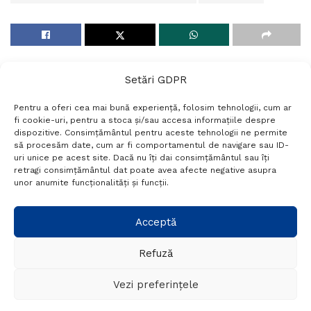
Setări GDPR
Pentru a oferi cea mai bună experiență, folosim tehnologii, cum ar
fi cookie-uri, pentru a stoca și/sau accesa informațiile despre
dispozitive. Consimțământul pentru aceste tehnologii ne permite
să procesăm date, cum ar fi comportamentul de navigare sau ID-
uri unice pe acest site. Dacă nu îți dai consimțământul sau îți
Termeni si conditii
Politică de confidențialitate
retragi consimțământul dat poate avea afecte negative asupra
Politica cookies
Setări GDPR
Contact
unor anumite funcționalități și funcții.
Telefon:
+40 788 760 194
Acceptă
Refuză
© Probr.ro 2022. Created by
I
MCreative.ro
.
Vezi preferințele