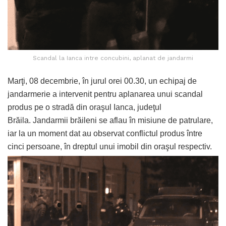
Scandal la Ianca intre concubini, aplanat de jandarmi
Marţi, 08 decembrie, în jurul orei 00.30, un echipaj de
jandarmerie a intervenit pentru aplanarea unui scandal
produs pe o stradă din oraşul Ianca, judeţul
Brăila. Jandarmii brăileni se aflau în misiune de patrulare,
iar la un moment dat au observat conflictul produs între
cinci persoane, în dreptul unui imobil din oraşul respectiv.