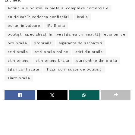
Etichete:
Actiuni ale politiei in piete si complexe comerciale
au ridicat în vederea confiscării
braila
bunuri în valoare
IPJ Braila
poliţiştii specializaţi în investigarea criminalităţii economice
pro braila
probraila
siguranta de sarbatori
stiri braila
stiri braila online
stiri din braila
stiri online
stiri online braila
stiri online din braila
tigari confiscate
Tigari confiscate de politisti
ziare braila