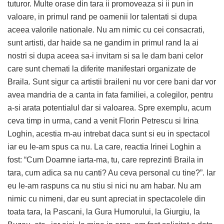
tuturor. Multe orase din tara ii promoveaza si ii pun in
valoare, in primul rand pe oamenii lor talentati si dupa
aceea valorile nationale. Nu am nimic cu cei consacrati,
sunt artisti, dar haide sa ne gandim in primul rand la ai
nostri si dupa aceea sa-i invitam si sa le dam bani celor
care sunt chemati la diferite manifestari organizate de
Braila. Sunt sigur ca artistii braileni nu vor cere bani dar vor
avea mandria de a canta in fata familiei, a colegilor, pentru
a-si arata potentialul dar si valoarea. Spre exemplu, acum
ceva timp in urma, cand a venit Florin Petrescu si Irina
Loghin, acestia m-au intrebat daca sunt si eu in spectacol
iar eu le-am spus ca nu. La care, reactia Irinei Loghin a
fost: “Cum Doamne iarta-ma, tu, care reprezinti Braila in
tara, cum adica sa nu canti? Au ceva personal cu tine?”. Iar
eu le-am raspuns ca nu stiu si nici nu am habar. Nu am
nimic cu nimeni, dar eu sunt apreciat in spectacolele din
toata tara, la Pascani, la Gura Humorului, la Giurgiu, la