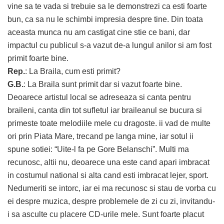
vine sa te vada si trebuie sa le demonstrezi ca esti foarte
bun, ca sa nu le schimbi impresia despre tine. Din toata
aceasta munca nu am castigat cine stie ce bani, dar
impactul cu publicul s-a vazut de-a lungul anilor si am fost
primit foarte bine.
Rep.
: La Braila, cum esti primit?
G.B.
: La Braila sunt primit dar si vazut foarte bine.
Deoarece artistul local se adreseaza si canta pentru
braileni, canta din tot sufletul iar braileanul se bucura si
primeste toate melodiile mele cu dragoste. ii vad de multe
ori prin Piata Mare, trecand pe langa mine, iar sotul ii
spune sotiei: “Uite-l fa pe Gore Belanschi”. Multi ma
recunosc, altii nu, deoarece una este cand apari imbracat
in costumul national si alta cand esti imbracat lejer, sport.
Nedumeriti se intorc, iar ei ma recunosc si stau de vorba cu
ei despre muzica, despre problemele de zi cu zi, invitandu-
i sa asculte cu placere CD-urile mele. Sunt foarte placut