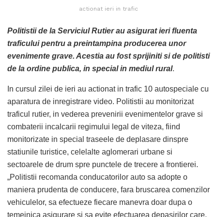
actionat ieri in trafic
Politistii de la Serviciul Rutier au asigurat ieri fluenta
traficului pentru a preintampina producerea unor
evenimente grave. Acestia au fost sprijiniti si de politisti
de la ordine publica, in special in mediul rural
.
In cursul zilei de ieri au actionat in trafic 10 autospeciale cu
aparatura de inregistrare video. Politistii au monitorizat
traficul rutier, in vederea prevenirii evenimentelor grave si
combaterii incalcarii regimului legal de viteza, fiind
monitorizate in special traseele de deplasare dinspre
statiunile turistice, celelalte aglomerari urbane si
sectoarele de drum spre punctele de trecere a frontierei.
„Politistii recomanda conducatorilor auto sa adopte o
maniera prudenta de conducere, fara bruscarea comenzilor
vehiculelor, sa efectueze fiecare manevra doar dupa o
temeinica asigurare si sa evite efectuarea depasirilor care,