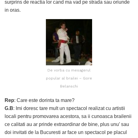
surprins de reactia lor cand ma vad pe strada sau oriunde
in oras.
De vorba cu mesagerul
popular al brailei – Gore
Belanschi
Rep
: Care este dorinta ta mare?
G.B
: Imi doresc tare mult un spectacol realizat cu artistii
locali pentru promovarea acestora, sa ii cunoasca brailenii
ce calitati au ar prinde extraordinar de bine, plus unu’ sau
doi invitati de la Bucuresti ar face un spectacol pe placul