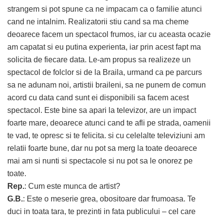
strangem si pot spune ca ne impacam ca o familie atunci
cand ne intalnim. Realizatorii stiu cand sa ma cheme
deoarece facem un spectacol frumos, iar cu aceasta ocazie
am capatat si eu putina experienta, iar prin acest fapt ma
solicita de fiecare data. Le-am propus sa realizeze un
spectacol de folclor si de la Braila, urmand ca pe parcurs
sa ne adunam noi, artistii braileni, sa ne punem de comun
acord cu data cand sunt ei disponibili sa facem acest
spectacol. Este bine sa apari la televizor, are un impact
foarte mare, deoarece atunci cand te afli pe strada, oamenii
te vad, te opresc si te felicita. si cu celelalte televiziuni am
relatii foarte bune, dar nu pot sa merg la toate deoarece
mai am si nunti si spectacole si nu pot sa le onorez pe
toate.
Rep.
: Cum este munca de artist?
G.B.
: Este o meserie grea, obositoare dar frumoasa. Te
duci in toata tara, te prezinti in fata publicului – cel care