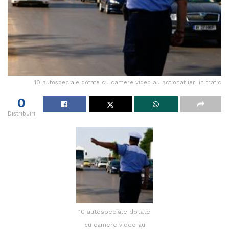
10 autospeciale dotate cu camere video au actionat ieri in trafic
0
Distribuiri
10 autospeciale dotate
cu camere video au