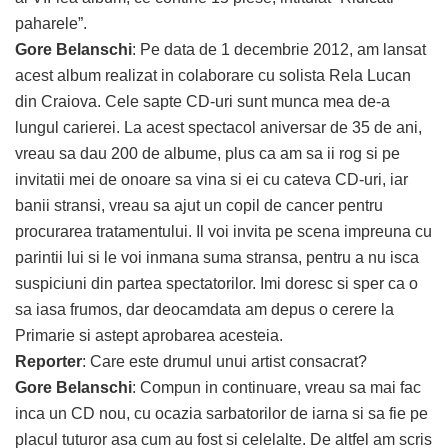
paharele”.
Gore Belanschi
: Pe data de 1 decembrie 2012, am lansat
acest album realizat in colaborare cu solista Rela Lucan
din Craiova. Cele sapte CD-uri sunt munca mea de-a
lungul carierei. La acest spectacol aniversar de 35 de ani,
vreau sa dau 200 de albume, plus ca am sa ii rog si pe
invitatii mei de onoare sa vina si ei cu cateva CD-uri, iar
banii stransi, vreau sa ajut un copil de cancer pentru
procurarea tratamentului. Il voi invita pe scena impreuna cu
parintii lui si le voi inmana suma stransa, pentru a nu isca
suspiciuni din partea spectatorilor. Imi doresc si sper ca o
sa iasa frumos, dar deocamdata am depus o cerere la
Primarie si astept aprobarea acesteia.
Reporter
: Care este drumul unui artist consacrat?
Gore Belanschi
: Compun in continuare, vreau sa mai fac
inca un CD nou, cu ocazia sarbatorilor de iarna si sa fie pe
placul tuturor asa cum au fost si celelalte. De altfel am scris