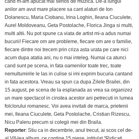
cand m-am apucat mai serios de muzica. De-a lungul
anilor am avut mare placere sa cant alaturi de Ion
Dolanescu, Maria Ciobanu, Irina Loghin, Ileana Ciuculete,
Aurel Moldoveanu, Geta Postolache, Florica Jinga si multi,
multi altii. Nu pot spune ca viata de artist mi-a adus numai
bucurii! Fiecare om are probleme, fiecare om are o familie,
fiecare dintre noi trecem prin criza asta urata pe care nici
acum dupa atatia ani, nu o mai inteleg. Numai ca atunci
cand sunt pe scena, in fata oamenilor toate trec, toate
nemultumirile le las in culise si imi exprim bucuria cantand
in fata acestora. Vreau sa spun ca dupa Zilele Brailei, din
15 august, pe scena de la esplanada as vrea sa organizez
un mare spectacol in cinstea acestor ani petrecuti in lumea
folclorului romanesc. Voi avea invitati de marca, prietenii
mei, Ileana Ciuculete, Geta Postolache, Cristian Rizescu,
Nicu Paleru precum si colegii mei din Braila.
Reporter
: Stiu ca in decembrie, anul trecut, ai scos cel de-
al VII-lea album, ce contine 15 piese, intitulat “Ridicati