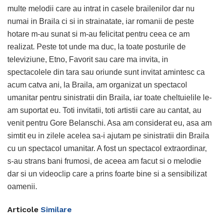
multe melodii care au intrat in casele brailenilor dar nu
numai in Braila ci si in strainatate, iar romanii de peste
hotare m-au sunat si m-au felicitat pentru ceea ce am
realizat. Peste tot unde ma duc, la toate posturile de
televiziune, Etno, Favorit sau care ma invita, in
spectacolele din tara sau oriunde sunt invitat amintesc ca
acum catva ani, la Braila, am organizat un spectacol
umanitar pentru sinistratii din Braila, iar toate cheltuielile le-
am suportat eu. Toti invitatii, toti artistii care au cantat, au
venit pentru Gore Belanschi. Asa am considerat eu, asa am
simtit eu in zilele acelea sa-i ajutam pe sinistratii din Braila
cu un spectacol umanitar. A fost un spectacol extraordinar,
s-au strans bani frumosi, de aceea am facut si o melodie
dar si un videoclip care a prins foarte bine si a sensibilizat
oamenii.
Articole
Similare