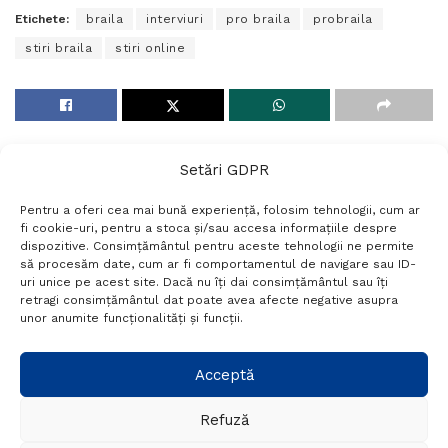
Etichete:
braila
interviuri
pro braila
probraila
stiri braila
stiri online
Setări GDPR
Pentru a oferi cea mai bună experiență, folosim tehnologii, cum ar
fi cookie-uri, pentru a stoca și/sau accesa informațiile despre
dispozitive. Consimțământul pentru aceste tehnologii ne permite
să procesăm date, cum ar fi comportamentul de navigare sau ID-
uri unice pe acest site. Dacă nu îți dai consimțământul sau îți
Termeni si conditii
Politică de confidențialitate
retragi consimțământul dat poate avea afecte negative asupra
Politica cookies
Setări GDPR
Contact
unor anumite funcționalități și funcții.
Telefon:
+40 788 760 194
Acceptă
Refuză
© Probr.ro 2022. Created by
I
MCreative.ro
.