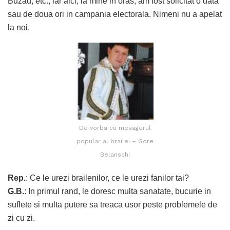
Buzau, etc., iar aici, la mine in oras, am fost solicitat o data
sau de doua ori in campania electorala. Nimeni nu a apelat
la noi.
De vorba cu mesagerul
popular al brailei – Gore
Belanschi
Rep.
: Ce le urezi brailenilor, ce le urezi fanilor tai?
G.B.
: In primul rand, le doresc multa sanatate, bucurie in
suflete si multa putere sa treaca usor peste problemele de
zi cu zi.