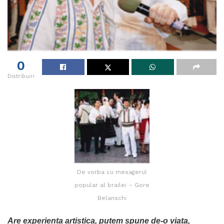
0
Distribuiri
De vorba cu mesagerul
popular al brailei – Gore
Belanschi
Are experienta artistica, putem spune de-o viata,