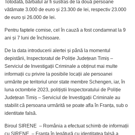
Totodată, bărbatul ar fi sustras de la două persoane
vătămate 3.000 de euro și 23.300 de lei, respectiv 23.000
de euro și 26.000 de lei.
Pentru faptele comise, cel în cauză a fost condamnat la 9
ani și 7 luni de închisoare.
De la data introducerii alertei și până la momentul
depistării, Inspectoratul de Poliție Județean Timiș –
Serviciul de Investigații Criminale a obținut mai multe
informații cu privire la posibile locații ale persoanei
urmărite pe teritoriul unor state membre Schengen, iar, în
luna octombrie 2023, polițiștii Inspectoratului de Poliție
Județean Timiș – Serviciul de Investigații Criminale au
stabilit că persoana urmărită se poate afla în Franța, sub o
identitate falsă.
Biroul SIRENE – România a efectuat schimb de informații
cu SIRENE – Franța în legătură cu identitatea falsă a