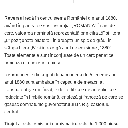
Reversul
redă în centru stema României din anul 1880,
având în partea de sus inscripția „ROMANIA” în arc de
cerc, valoarea nominală reprezentată prin cifra „5” și litera
„L” poziționate bilateral, în dreapta un spic de grâu, în
stânga litera „B” și în exergă anul de emisiune „1880”.
Toate elementele sunt înconjurate de un cerc perlat ce
urmează circumferința piesei.
Reproducerile din argint după moneda de 5 lei emisă în
anul 1880 sunt ambalate în capsule de metacrilat
transparent și sunt însoţite de certificate de autenticitate
redactate în limbile română, engleză şi franceză pe care se
găsesc semnăturile guvernatorului BNR şi casierului
central.
Tirajul acestei emisiuni numismatice este de 1.000 piese.