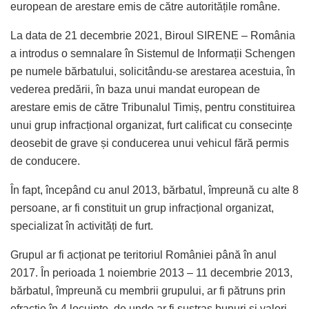
european de arestare emis de către autoritățile române.
La data de 21 decembrie 2021, Biroul SIRENE – România
a introdus o semnalare în Sistemul de Informații Schengen
pe numele bărbatului, solicitându-se arestarea acestuia, în
vederea predării, în baza unui mandat european de
arestare emis de către Tribunalul Timiș, pentru constituirea
unui grup infracțional organizat, furt calificat cu consecințe
deosebit de grave și conducerea unui vehicul fără permis
de conducere.
În fapt, începând cu anul 2013, bărbatul, împreună cu alte 8
persoane, ar fi constituit un grup infracțional organizat,
specializat în activități de furt.
Grupul ar fi acționat pe teritoriul României până în anul
2017. În perioada 1 noiembrie 2013 – 11 decembrie 2013,
bărbatul, împreună cu membrii grupului, ar fi pătruns prin
efracție în 4 locuințe, de unde ar fi sustras bunuri și valori,