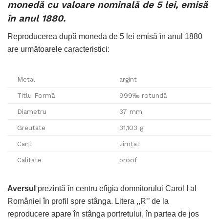
monedă cu valoare nominală de 5 lei, emisă
în anul 1880.
Reproducerea după moneda de 5 lei emisă în anul 1880
are următoarele caracteristici:
Metal
argint
Titlu Formă
999‰ rotundă
Diametru
37 mm
Greutate
31,103 g
Cant
zimțat
Calitate
proof
Aversul
prezintă în centru efigia domnitorului Carol I al
României în profil spre stânga. Litera ,,R’’ de la
reproducere apare în stânga portretului, în partea de jos