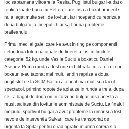
loc saptamana viitoare la Resita. Pugilistul bulgar i-a dat o
replica foarte buna lui Petrea, care insa a boxat prudent si
nu a legat multe serii de lovituri, iar incepand cu repriza a
doua bulgarul a inceput chiar sa-I puna probleme
braileanului.
Primul meci al galei care i-a avut in ring pe componentii
celor doua loturi nationale de tineret a fost in limitele
categoriei 52 kg, unde Vasile Suciu a boxat cu Daniel
Asenov. Prima runda a fost une echilibrata, in care cei doi
boxeuri s-au tatonat mai mult, iar din repriza a doua
pugilistul de la SCM Bacau a atacat mai mult si a facut
spectacol, primind ropote de aplauze in runda a treia, dupa
ce l-a bagat de doua ori in corzi pe bulgar, insa acesta a
reusit sa iasa din loviturile administrate de Suciu. La finalul
meciului sportivul bulgar a avut probleme la umar si a fost
nevoie de interventia Salvarii care l-a transportat de
urgenta la Spital pentru o radiografie in urma careia s-a