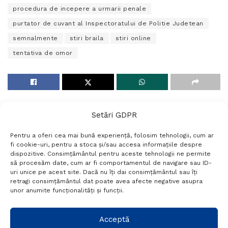
procedura de incepere a urmarii penale
purtator de cuvant al Inspectoratului de Politie Judetean
semnalmente
stiri braila
stiri online
tentativa de omor
Setări GDPR
Pentru a oferi cea mai bună experiență, folosim tehnologii, cum ar
fi cookie-uri, pentru a stoca și/sau accesa informațiile despre
dispozitive. Consimțământul pentru aceste tehnologii ne permite
să procesăm date, cum ar fi comportamentul de navigare sau ID-
uri unice pe acest site. Dacă nu îți dai consimțământul sau îți
Termeni si conditii
Politică de confidențialitate
retragi consimțământul dat poate avea afecte negative asupra
Politica cookies
Setări GDPR
Contact
unor anumite funcționalități și funcții.
Telefon:
+40 788 760 194
Acceptă