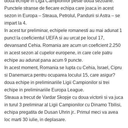
doua echipe in Liga Campionilor peste doua sezoane.
Punctele stranse de fiecare echipa care joaca in acest
sezon in Europa – Steaua, Petrolul, Pandurii si Astra – se
impart la 4.
In acest tur preliminar, echipele romanesti au mai adunat 1
punct la coeficientul UEFA si au urcat pe locul 17,
devansand Cehia. Romania are acum un coeficient 2.250
in acest sezon al cupelor europene, in care cele patru
echipe au adunat pana acum 9 puncte.
In acest moment, Romania se lupta cu Cehia, Israel, Cipru
si Danemarca pentru ocuparea locului 15, care asigur?
doua echipe in preliminariile Ligii Campionilor si trei
echipe in preliminariile Europa League.
Steaua a trecut de Vardar Skopje cu doua victorii si va juca
in turul 3 preliminar al Ligii Campionilor cu Dinamo Tbilisi,
echipa pregatita de Dusan Uhrin jr.. Primul meci va avea
loc marti 30 iulie, in deplasare.