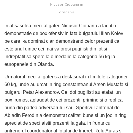
Nicusor Ciobanu in
ofensiva
In al saselea meci al galei, Nicusor Ciobanu a facut o
demonstratie de box ofensiv in fata bulgarului Ilian Kolev
pe care l-a dominat clar, demonstrand celor prezenti ca
este unul dintre cei mai valorosi pugilisti din lot si
indreptatit sa spere la o medalie la categoria 56 kg la
europenele din Olanda.
Urmatorul meci al galei s-a desfasurat in limitele categoriei
60 kg, unde au urcat in ring constanteanul Arsen Mustafa si
bulgarul Petar Alexandrov. Cei doi pugilisti au etalat un
box frumos, aplaudat de cei prezenti, primind si o replica
buna din partea adversarului sau. Sportivul antrenat de
Abladin Ferodin a demonstrat calitati bune si un joc in ring
apreciat de specilaistii prezenti la gala, in frunte cu
antrenorul coordonator al lotului de tineret, Relu Auras si