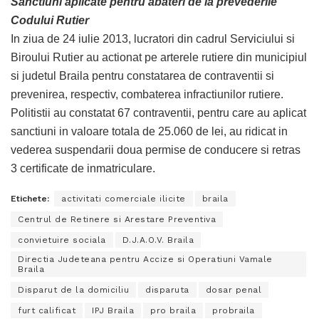
Sanctiuni aplicate pentru abateri de la prevederile
Codului Rutier
In ziua de 24 iulie 2013, lucratori din cadrul Serviciului si
Biroului Rutier au actionat pe arterele rutiere din municipiul
si judetul Braila pentru constatarea de contraventii si
prevenirea, respectiv, combaterea infractiunilor rutiere.
Politistii au constatat 67 contraventii, pentru care au aplicat
sanctiuni in valoare totala de 25.060 de lei, au ridicat in
vederea suspendarii doua permise de conducere si retras
3 certificate de inmatriculare.
Etichete:
activitati comerciale ilicite
braila
Centrul de Retinere si Arestare Preventiva
convietuire sociala
D.J.A.O.V. Braila
Directia Judeteana pentru Accize si Operatiuni Vamale
Braila
Disparut de la domiciliu
disparuta
dosar penal
furt calificat
IPJ Braila
pro braila
probraila