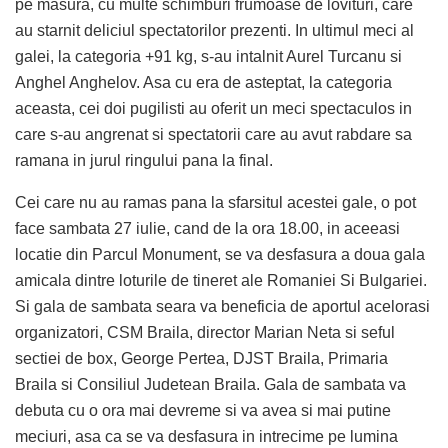
pe masura, cu multe schimburi frumoase de lovituri, care
au starnit deliciul spectatorilor prezenti. In ultimul meci al
galei, la categoria +91 kg, s-au intalnit Aurel Turcanu si
Anghel Anghelov. Asa cu era de asteptat, la categoria
aceasta, cei doi pugilisti au oferit un meci spectaculos in
care s-au angrenat si spectatorii care au avut rabdare sa
ramana in jurul ringului pana la final.
Cei care nu au ramas pana la sfarsitul acestei gale, o pot
face sambata 27 iulie, cand de la ora 18.00, in aceeasi
locatie din Parcul Monument, se va desfasura a doua gala
amicala dintre loturile de tineret ale Romaniei Si Bulgariei.
Si gala de sambata seara va beneficia de aportul acelorasi
organizatori, CSM Braila, director Marian Neta si seful
sectiei de box, George Pertea, DJST Braila, Primaria
Braila si Consiliul Judetean Braila. Gala de sambata va
debuta cu o ora mai devreme si va avea si mai putine
meciuri, asa ca se va desfasura in intrecime pe lumina