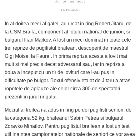
Juniorii au facut
spectacol
In al doilea meci al galei, au urcat in ring Robert Jitaru, de
la CSM Braila, component al lotului national de juniori, si
bulgarul Ilian Markov. A fost un meci dominat in toate cele
trei reprize de pugilistul brailean, descoperit de maestrul
Gigi Moise, la Faurei. In prima repriza acesta a lovit mai
mult si mai precis decat adversarul sau, iar in repriza a
doua a inceput cu un tir de lovituri care l-au pus in
dificultate pe bulgar. Boxul ofensiv etalat de Jitaru a atras
ropotele de aplauze ale celor circa 300 de spectatori
prezenti in jurul ringului.
Meciul al treilea i-a adus in ring pe doi pugilisti seniori, de
la categoria 52 kg, braileanul Sabin Petrea si bulgarul
Zdravko Mihailov. Pentru pugilistul brailean a fost un test
util inaintea campionatelor nationale de seniori ce vor avea