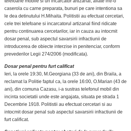
telefoane mobile si un incarcator artizanal, aflate intr-o
caserola cu carne preparata, bunuri pe care intentiona sa
le dea detinutului H.Mihaita. Politistii au efectuat cercetari,
cele trei telefoane si incarcatorul artizanal fiind ridicate
pentru continuarea cercetarilor, iar in cauza au intocmit
dosar penal, sub aspectul savarsirii infractiunii de
introducerea de obiecte interzise in penitenciar, conform
prevederilor Legii 274/2006 (modificata).
Dosar penal pentru furt calificat
Ieri, la orele 19:30, M.Georgiana (33 de ani), din Braila, a
reclamat la Politie faptul ca, la orele 16:00, O.Marian (43 de
ani), din comuna Cazasu, i-a sustras telefonul mobil din
incinta societatii unde este angajata, situata pe strada 1
Decembrie 1918. Politistii au efectuat cercetari si au
intocmit dosar penal sub aspectul savarsirii infractiunii de
furt calificat.