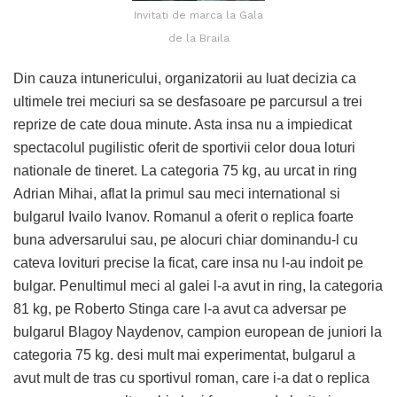
Invitati de marca la Gala
de la Braila
Din cauza intunericului, organizatorii au luat decizia ca
ultimele trei meciuri sa se desfasoare pe parcursul a trei
reprize de cate doua minute. Asta insa nu a impiedicat
spectacolul pugilistic oferit de sportivii celor doua loturi
nationale de tineret. La categoria 75 kg, au urcat in ring
Adrian Mihai, aflat la primul sau meci international si
bulgarul Ivailo Ivanov. Romanul a oferit o replica foarte
buna adversarului sau, pe alocuri chiar dominandu-l cu
cateva lovituri precise la ficat, care insa nu l-au indoit pe
bulgar. Penultimul meci al galei l-a avut in ring, la categoria
81 kg, pe Roberto Stinga care l-a avut ca adversar pe
bulgarul Blagoy Naydenov, campion european de juniori la
categoria 75 kg. desi mult mai experimentat, bulgarul a
avut mult de tras cu sportivul roman, care i-a dat o replica