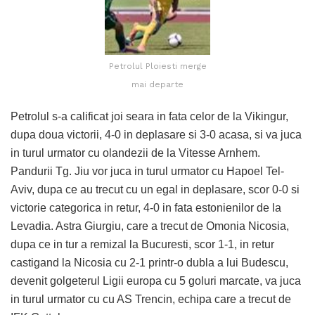
Petrolul Ploiesti merge
mai departe
Petrolul s-a calificat joi seara in fata celor de la Vikingur,
dupa doua victorii, 4-0 in deplasare si 3-0 acasa, si va juca
in turul urmator cu olandezii de la Vitesse Arnhem.
Pandurii Tg. Jiu vor juca in turul urmator cu Hapoel Tel-
Aviv, dupa ce au trecut cu un egal in deplasare, scor 0-0 si
victorie categorica in retur, 4-0 in fata estonienilor de la
Levadia. Astra Giurgiu, care a trecut de Omonia Nicosia,
dupa ce in tur a remizal la Bucuresti, scor 1-1, in retur
castigand la Nicosia cu 2-1 printr-o dubla a lui Budescu,
devenit golgeterul Ligii europa cu 5 goluri marcate, va juca
in turul urmator cu cu AS Trencin, echipa care a trecut de