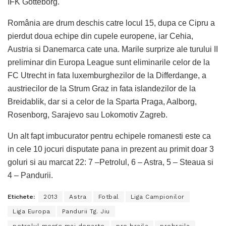
IFK Gotteborg.
România are drum deschis catre locul 15, dupa ce Cipru a
pierdut doua echipe din cupele europene, iar Cehia,
Austria si Danemarca cate una. Marile surprize ale turului II
preliminar din Europa League sunt eliminarile celor de la
FC Utrecht in fata luxemburghezilor de la Differdange, a
austriecilor de la Strum Graz in fata islandezilor de la
Breidablik, dar si a celor de la Sparta Praga, Aalborg,
Rosenborg, Sarajevo sau Lokomotiv Zagreb.
Un alt fapt imbucurator pentru echipele romanesti este ca
in cele 10 jocuri disputate pana in prezent au primit doar 3
goluri si au marcat 22: 7 –Petrolul, 6 – Astra, 5 – Steaua si
4 – Pandurii.
Etichete:
2013
Astra
Fotbal
Liga Campionilor
Liga Europa
Pandurii Tg. Jiu
petrolul merge mai departe
pro braila
probraila