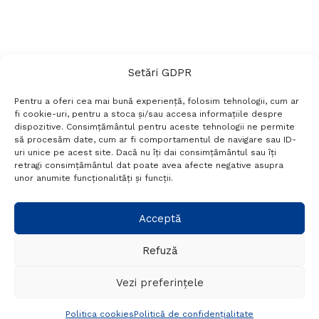
Setări GDPR
Pentru a oferi cea mai bună experiență, folosim tehnologii, cum ar
fi cookie-uri, pentru a stoca și/sau accesa informațiile despre
dispozitive. Consimțământul pentru aceste tehnologii ne permite
să procesăm date, cum ar fi comportamentul de navigare sau ID-
uri unice pe acest site. Dacă nu îți dai consimțământul sau îți
Termeni si conditii
Politică de confidențialitate
retragi consimțământul dat poate avea afecte negative asupra
Politica cookies
Setări GDPR
Contact
unor anumite funcționalități și funcții.
Telefon:
+40 788 760 194
Acceptă
Refuză
© Probr.ro 2022. Created by
I
MCreative.ro
.
Vezi preferințele
Politica cookies
Politică de confidențialitate