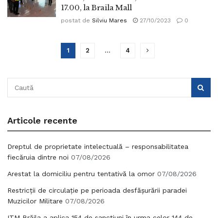
17.00, la Braila Mall
postat de
Silviu Mares
27/10/2023
0
1
2
…
4
Articole recente
Dreptul de proprietate intelectuală – responsabilitatea
fiecăruia dintre noi
07/08/2026
Arestat la domiciliu pentru tentativă la omor
07/08/2026
Restricții de circulație pe perioada desfășurării paradei
Muzicilor Militare
07/08/2026
ITM Brăila a aplica 154 de sancțiuni în urma celor 144 de