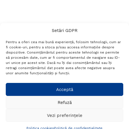
Setări GDPR
Pentru a oferi cea mai bună experiență, folosim tehnologii, cum ar
fi cookie-uri, pentru a stoca și/sau accesa informațiile despre
dispozitive. Consimțământul pentru aceste tehnologii ne permite
să procesăm date, cum ar fi comportamentul de navigare sau ID-
uri unice pe acest site. Dacă nu îți dai consimțământul sau îți
Termeni si conditii
Politică de confidențialitate
retragi consimțământul dat poate avea afecte negative asupra
Politica cookies
Setări GDPR
Contact
unor anumite funcționalități și funcții.
Telefon:
+40 788 760 194
Acceptă
Refuză
© Probr.ro 2022. Created by
I
MCreative.ro
.
Vezi preferințele
Politica cookies
Politică de confidențialitate