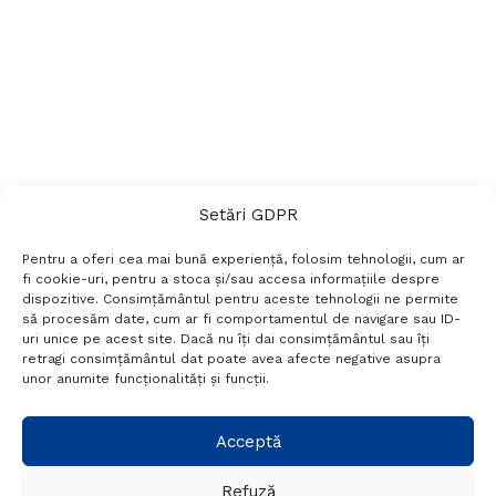
Setări GDPR
Pentru a oferi cea mai bună experiență, folosim tehnologii, cum ar
fi cookie-uri, pentru a stoca și/sau accesa informațiile despre
dispozitive. Consimțământul pentru aceste tehnologii ne permite
să procesăm date, cum ar fi comportamentul de navigare sau ID-
uri unice pe acest site. Dacă nu îți dai consimțământul sau îți
Termeni si conditii
Politică de confidențialitate
retragi consimțământul dat poate avea afecte negative asupra
Politica cookies
Setări GDPR
Contact
unor anumite funcționalități și funcții.
Telefon:
+40 788 760 194
Acceptă
Refuză